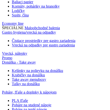
Baliaci papier
Kornúty, poháriky na hranolky
Lodičky
Sushi, čína
Economy line
ŠPECIÁLNE
Maloobchodné balenia
Gastro hygiena/vrecká na odpadky
Čistiace prostriedky pre gastro zariadenia
Vrecká na odpadky pre gastro zariadenia
Vrecká, nálepky
Promo
Donáška - Take away
Kelímky na polievku na donášku
Krabičky na donášku
Take away menuboxy
Tašky na donášku
Poháre, fľaše a doplnky k nápojom
PLA fľaše
Poháre na studené nápoje
Poháre na teplé nápoje