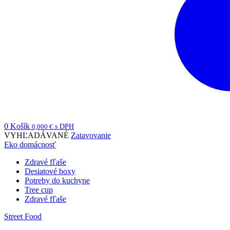
0
Košík
0,000
€
s DPH
VYHĽADÁVANÉ
Zatavovanie
Eko domácnosť
Zdravé fľaše
Desiatové boxy
Potreby do kuchyne
Tree cup
Zdravé fľaše
Street Food