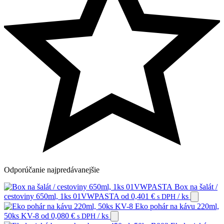
Odporúčanie
najpredávanejšie
Box na šalát /
cestoviny 650ml, 1ks 01VWPASTA
od
0,401
€
/ ks
s DPH
Eko pohár na kávu 220ml,
50ks KV-8
od
0,080
€
/ ks
s DPH