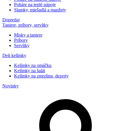
Poháre na teplé nápoje
Slamky, miešadlá a manžety
Dopredaj
Taniere, príbory, servítky
Misky a taniere
Príbory
Servítky
Deli kelímky
Kelímky na omáčku
Kelímky na šalát
Kelímky na zmrzlinu, dezerty
Novinky