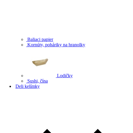
Baliaci papier
Kornúty, poháriky na hranolky
Lodičky
Sushi, čína
Deli kelímky