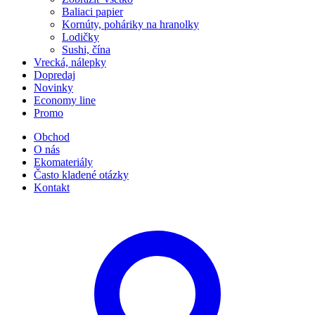
Baliaci papier
Kornúty, poháriky na hranolky
Lodičky
Sushi, čína
Vrecká, nálepky
Dopredaj
Novinky
Economy line
Promo
Obchod
O nás
Ekomateriály
Často kladené otázky
Kontakt