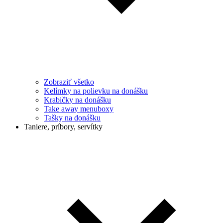
Zobraziť všetko
Kelímky na polievku na donášku
Krabičky na donášku
Take away menuboxy
Tašky na donášku
Taniere, príbory, servítky