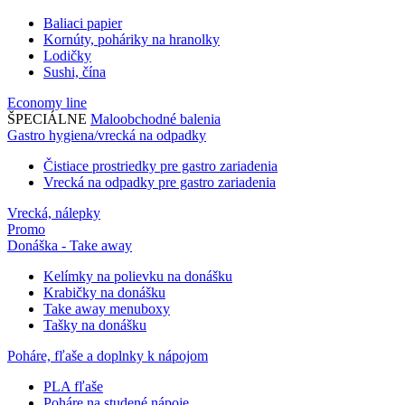
Baliaci papier
Kornúty, poháriky na hranolky
Lodičky
Sushi, čína
Economy line
ŠPECIÁLNE
Maloobchodné balenia
Gastro hygiena/vrecká na odpadky
Čistiace prostriedky pre gastro zariadenia
Vrecká na odpadky pre gastro zariadenia
Vrecká, nálepky
Promo
Donáška - Take away
Kelímky na polievku na donášku
Krabičky na donášku
Take away menuboxy
Tašky na donášku
Poháre, fľaše a doplnky k nápojom
PLA fľaše
Poháre na studené nápoje