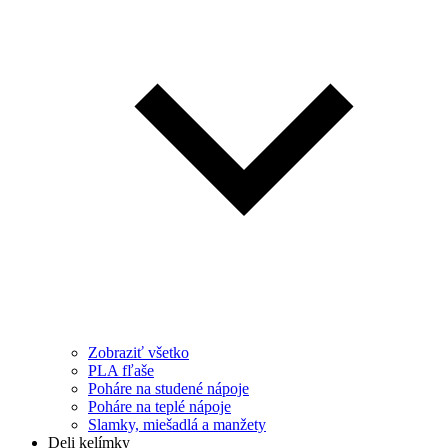
Zobraziť všetko
PLA fľaše
Poháre na studené nápoje
Poháre na teplé nápoje
Slamky, miešadlá a manžety
Deli kelímky