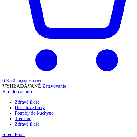
0
Košík
0,000
€
s DPH
VYHĽADÁVANÉ
Zatavovanie
Eko domácnosť
Zdravé fľaše
Desiatové boxy
Potreby do kuchyne
Tree cup
Zdravé fľaše
Street Food