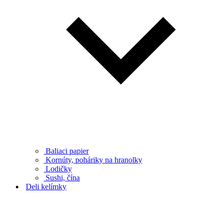
Baliaci papier
Kornúty, poháriky na hranolky
Lodičky
Sushi, čína
Deli kelímky