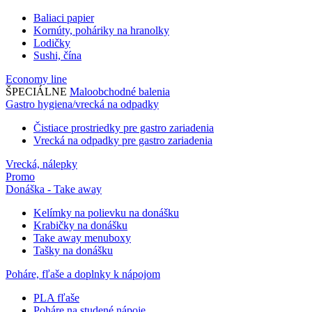
Baliaci papier
Kornúty, poháriky na hranolky
Lodičky
Sushi, čína
Economy line
ŠPECIÁLNE
Maloobchodné balenia
Gastro hygiena/vrecká na odpadky
Čistiace prostriedky pre gastro zariadenia
Vrecká na odpadky pre gastro zariadenia
Vrecká, nálepky
Promo
Donáška - Take away
Kelímky na polievku na donášku
Krabičky na donášku
Take away menuboxy
Tašky na donášku
Poháre, fľaše a doplnky k nápojom
PLA fľaše
Poháre na studené nápoje