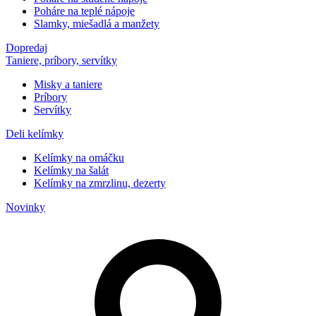
Poháre na teplé nápoje
Slamky, miešadlá a manžety
Dopredaj
Taniere, príbory, servítky
Misky a taniere
Príbory
Servítky
Deli kelímky
Kelímky na omáčku
Kelímky na šalát
Kelímky na zmrzlinu, dezerty
Novinky