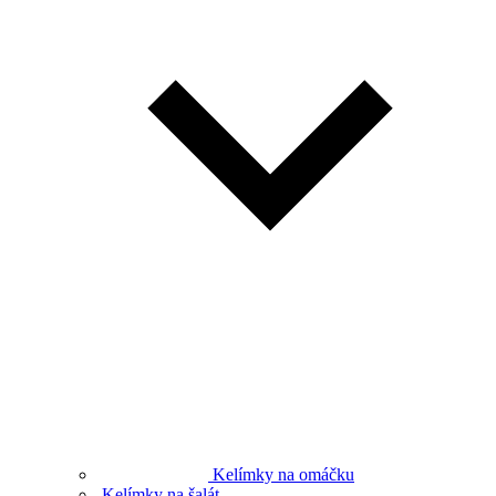
Kelímky na omáčku
Kelímky na šalát