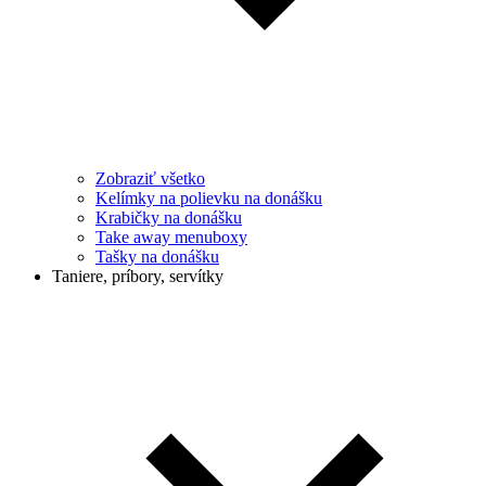
Zobraziť všetko
Kelímky na polievku na donášku
Krabičky na donášku
Take away menuboxy
Tašky na donášku
Taniere, príbory, servítky