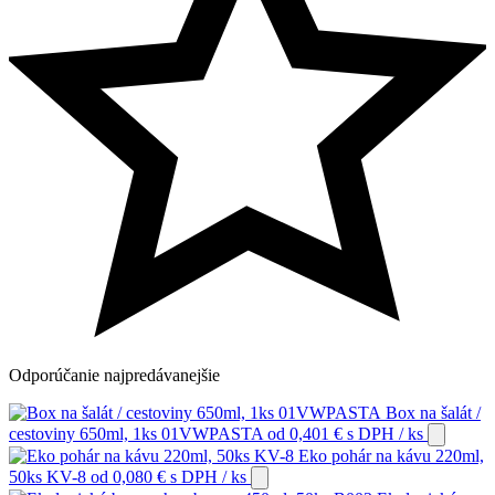
Odporúčanie
najpredávanejšie
Box na šalát /
cestoviny 650ml, 1ks 01VWPASTA
od
0,401
€
s DPH
/ ks
Eko pohár na kávu 220ml,
50ks KV-8
od
0,080
€
s DPH
/ ks