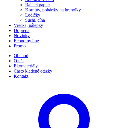
Baliaci papier
Kornúty, poháriky na hranolky
Lodičky
Sushi, čína
Vrecká, nálepky
Dopredaj
Novinky
Economy line
Promo
Obchod
O nás
Ekomateriály
Často kladené otázky
Kontakt