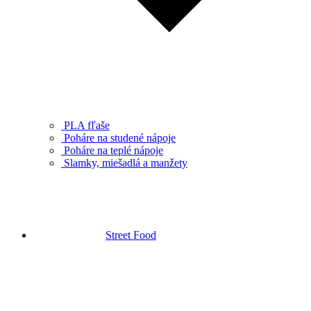
PLA fľaše
Poháre na studené nápoje
Poháre na teplé nápoje
Slamky, miešadlá a manžety
Street Food