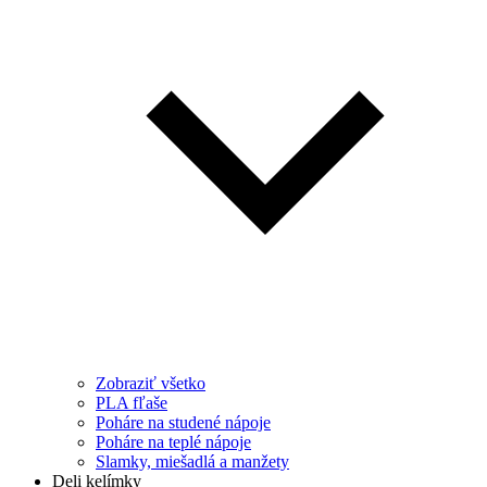
Zobraziť všetko
PLA fľaše
Poháre na studené nápoje
Poháre na teplé nápoje
Slamky, miešadlá a manžety
Deli kelímky