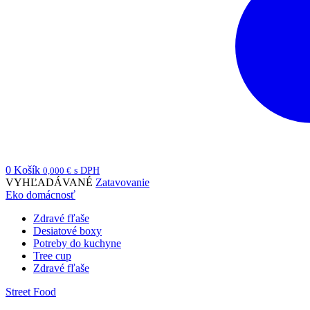
0
Košík
0,000
€
s DPH
VYHĽADÁVANÉ
Zatavovanie
Eko domácnosť
Zdravé fľaše
Desiatové boxy
Potreby do kuchyne
Tree cup
Zdravé fľaše
Street Food