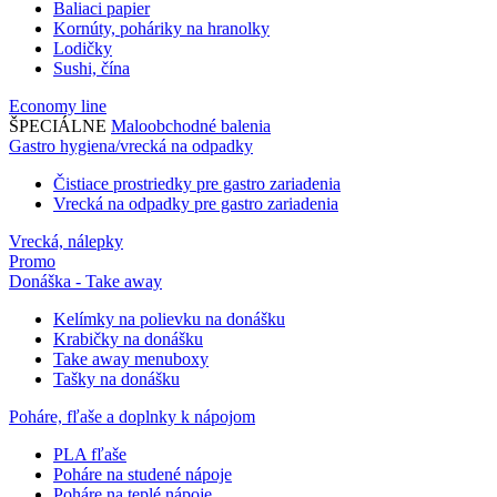
Baliaci papier
Kornúty, poháriky na hranolky
Lodičky
Sushi, čína
Economy line
ŠPECIÁLNE
Maloobchodné balenia
Gastro hygiena/vrecká na odpadky
Čistiace prostriedky pre gastro zariadenia
Vrecká na odpadky pre gastro zariadenia
Vrecká, nálepky
Promo
Donáška - Take away
Kelímky na polievku na donášku
Krabičky na donášku
Take away menuboxy
Tašky na donášku
Poháre, fľaše a doplnky k nápojom
PLA fľaše
Poháre na studené nápoje
Poháre na teplé nápoje