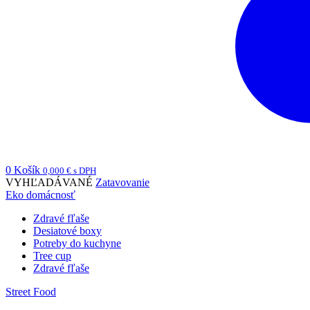
0
Košík
0,000
€
s DPH
VYHĽADÁVANÉ
Zatavovanie
Eko domácnosť
Zdravé fľaše
Desiatové boxy
Potreby do kuchyne
Tree cup
Zdravé fľaše
Street Food