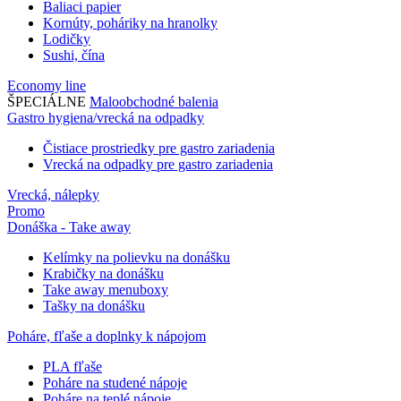
Baliaci papier
Kornúty, poháriky na hranolky
Lodičky
Sushi, čína
Economy line
ŠPECIÁLNE
Maloobchodné balenia
Gastro hygiena/vrecká na odpadky
Čistiace prostriedky pre gastro zariadenia
Vrecká na odpadky pre gastro zariadenia
Vrecká, nálepky
Promo
Donáška - Take away
Kelímky na polievku na donášku
Krabičky na donášku
Take away menuboxy
Tašky na donášku
Poháre, fľaše a doplnky k nápojom
PLA fľaše
Poháre na studené nápoje
Poháre na teplé nápoje