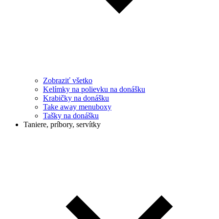
Zobraziť všetko
Kelímky na polievku na donášku
Krabičky na donášku
Take away menuboxy
Tašky na donášku
Taniere, príbory, servítky