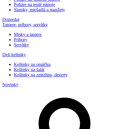
Poháre na teplé nápoje
Slamky, miešadlá a manžety
Dopredaj
Taniere, príbory, servítky
Misky a taniere
Príbory
Servítky
Deli kelímky
Kelímky na omáčku
Kelímky na šalát
Kelímky na zmrzlinu, dezerty
Novinky