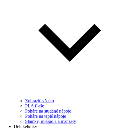
Zobraziť všetko
PLA fľaše
Poháre na studené nápoje
Poháre na teplé nápoje
Slamky, miešadlá a manžety
Deli kelímky