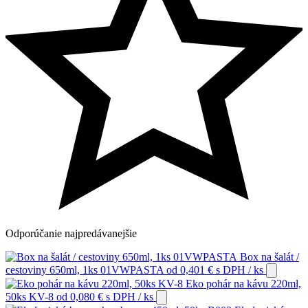
Odporúčanie
najpredávanejšie
Box na šalát /
cestoviny 650ml, 1ks 01VWPASTA
od
0,401
€
s DPH
/ ks
Eko pohár na kávu 220ml,
50ks KV-8
od
0,080
€
s DPH
/ ks