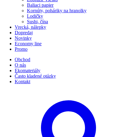
Baliaci papier
Kornúty, poháriky na hranolky
Lodičky
Sushi, čína
Vrecká, nálepky
Dopredaj
Novinky
Economy line
Promo
Obchod
O nás
Ekomateriály
Často kladené otázky
Kontakt