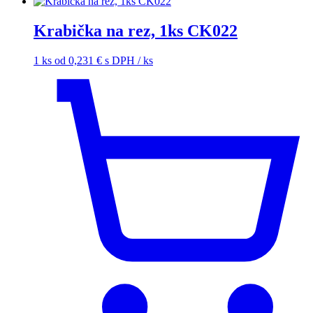
Krabička na rez, 1ks CK022
1 ks
od
0,231
€
s DPH
/ ks