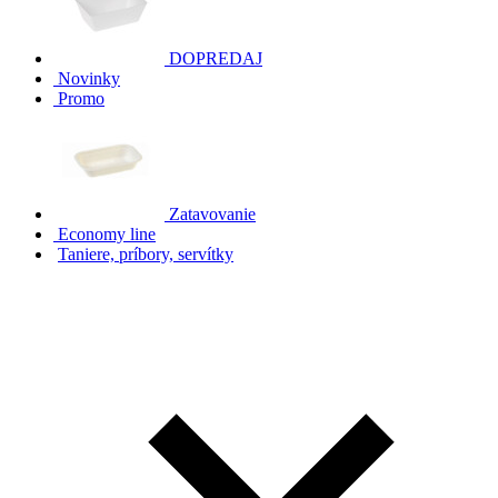
DOPREDAJ
Novinky
Promo
Zatavovanie
Economy line
Taniere, príbory, servítky