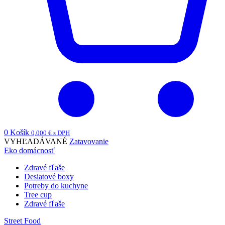
0
Košík
0,000
€
s DPH
VYHĽADÁVANÉ
Zatavovanie
Eko domácnosť
Zdravé fľaše
Desiatové boxy
Potreby do kuchyne
Tree cup
Zdravé fľaše
Street Food