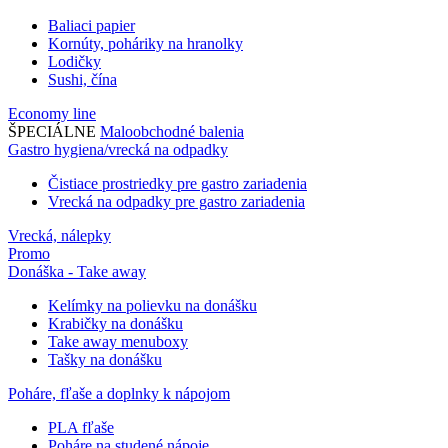
Baliaci papier
Kornúty, poháriky na hranolky
Lodičky
Sushi, čína
Economy line
ŠPECIÁLNE
Maloobchodné balenia
Gastro hygiena/vrecká na odpadky
Čistiace prostriedky pre gastro zariadenia
Vrecká na odpadky pre gastro zariadenia
Vrecká, nálepky
Promo
Donáška - Take away
Kelímky na polievku na donášku
Krabičky na donášku
Take away menuboxy
Tašky na donášku
Poháre, fľaše a doplnky k nápojom
PLA fľaše
Poháre na studené nápoje