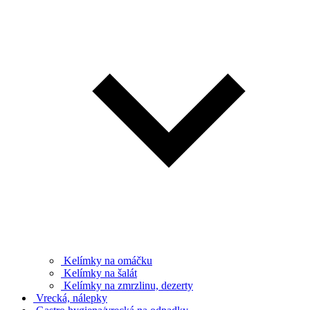
Kelímky na omáčku
Kelímky na šalát
Kelímky na zmrzlinu, dezerty
Vrecká, nálepky