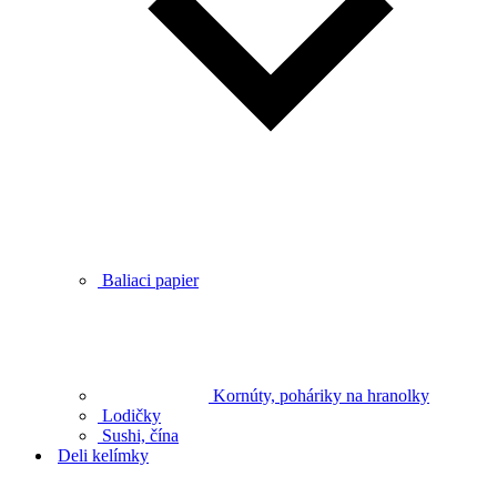
Baliaci papier
Kornúty, poháriky na hranolky
Lodičky
Sushi, čína
Deli kelímky