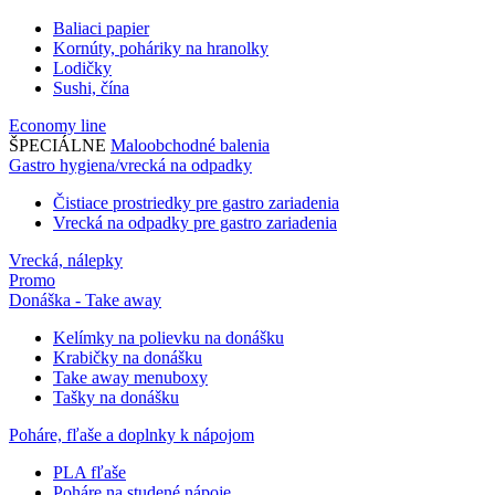
Baliaci papier
Kornúty, poháriky na hranolky
Lodičky
Sushi, čína
Economy line
ŠPECIÁLNE
Maloobchodné balenia
Gastro hygiena/vrecká na odpadky
Čistiace prostriedky pre gastro zariadenia
Vrecká na odpadky pre gastro zariadenia
Vrecká, nálepky
Promo
Donáška - Take away
Kelímky na polievku na donášku
Krabičky na donášku
Take away menuboxy
Tašky na donášku
Poháre, fľaše a doplnky k nápojom
PLA fľaše
Poháre na studené nápoje