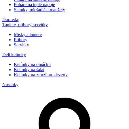
Poháre na teplé nápoje
Slamky, miešadlá a manžety
Dopredaj
Taniere, príbory, servítky
Misky a taniere
Príbory
Servítky
Deli kelímky
Kelímky na omáčku
Kelímky na šalát
Kelímky na zmrzlinu, dezerty
Novinky