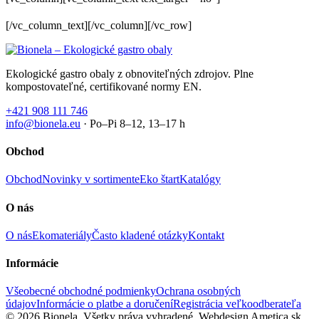
[/vc_column_text][/vc_column][/vc_row]
Ekologické gastro obaly z obnoviteľných zdrojov. Plne
kompostovateľné, certifikované normy EN.
+421 908 111 746
info@bionela.eu
· Po–Pi 8–12, 13–17 h
Obchod
Obchod
Novinky v sortimente
Eko štart
Katalógy
O nás
O nás
Ekomateriály
Často kladené otázky
Kontakt
Informácie
Všeobecné obchodné podmienky
Ochrana osobných
údajov
Informácie o platbe a doručení
Registrácia veľkoodberateľa
© 2026 Bionela. Všetky práva vyhradené.
Webdesign Ametica.sk