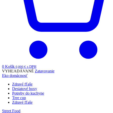
0
Košík
0,000
€
s DPH
VYHĽADÁVANÉ
Zatavovanie
Eko domácnosť
Zdravé fľaše
Desiatové boxy
Potreby do kuchyne
Tree cup
Zdravé fľaše
Street Food