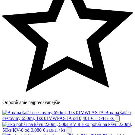
Odporúčanie
najpredávanejšie
Box na šalát /
cestoviny 650ml, 1ks 01VWPASTA
od
0,401
€
/ ks
s DPH
Eko pohár na kávu 220ml,
50ks KV-8
od
0,080
€
/ ks
s DPH