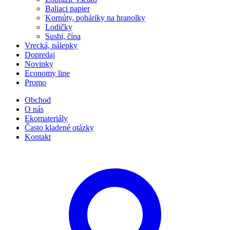
Baliaci papier
Kornúty, poháriky na hranolky
Lodičky
Sushi, čína
Vrecká, nálepky
Dopredaj
Novinky
Economy line
Promo
Obchod
O nás
Ekomateriály
Často kladené otázky
Kontakt