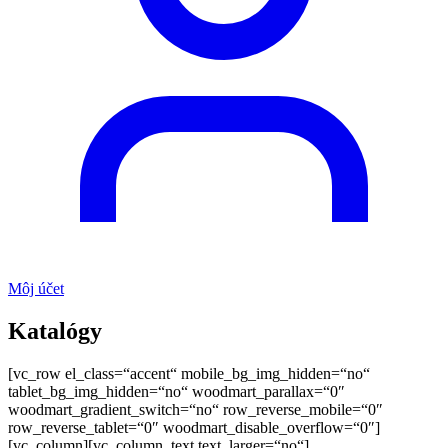
Môj účet
Katalógy
[vc_row el_class=“accent“ mobile_bg_img_hidden=“no“
tablet_bg_img_hidden=“no“ woodmart_parallax=“0″
woodmart_gradient_switch=“no“ row_reverse_mobile=“0″
row_reverse_tablet=“0″ woodmart_disable_overflow=“0″]
[vc_column][vc_column_text text_larger=“no“]