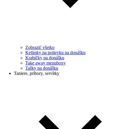
Zobraziť všetko
Kelímky na polievku na donášku
Krabičky na donášku
Take away menuboxy
Tašky na donášku
Taniere, príbory, servítky