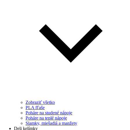
Zobraziť všetko
PLA fľaše
Poháre na studené nápoje
Poháre na teplé nápoje
Slamky, miešadlá a manžety
Deli kelímky