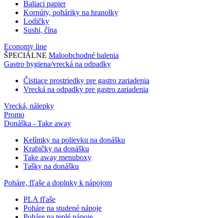
Baliaci papier
Kornúty, poháriky na hranolky
Lodičky
Sushi, čína
Economy line
ŠPECIÁLNE
Maloobchodné balenia
Gastro hygiena/vrecká na odpadky
Čistiace prostriedky pre gastro zariadenia
Vrecká na odpadky pre gastro zariadenia
Vrecká, nálepky
Promo
Donáška - Take away
Kelímky na polievku na donášku
Krabičky na donášku
Take away menuboxy
Tašky na donášku
Poháre, fľaše a doplnky k nápojom
PLA fľaše
Poháre na studené nápoje
Poháre na teplé nápoje