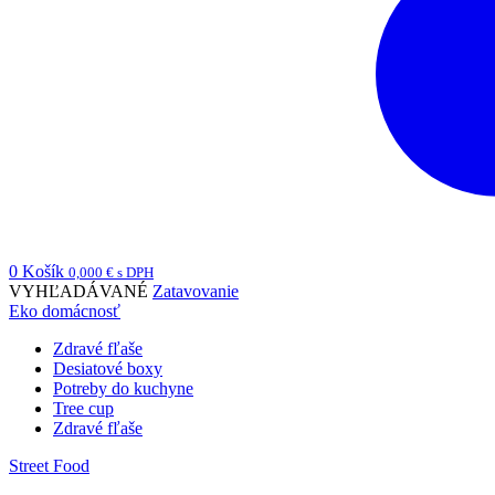
0
Košík
0,000
€
s DPH
VYHĽADÁVANÉ
Zatavovanie
Eko domácnosť
Zdravé fľaše
Desiatové boxy
Potreby do kuchyne
Tree cup
Zdravé fľaše
Street Food