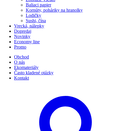
Baliaci papier
Kornúty, poháriky na hranolky
Lodičky
Sushi, čína
Vrecká, nálepky
Dopredaj
Novinky
Economy line
Promo
Obchod
O nás
Ekomateriály
Často kladené otázky
Kontakt