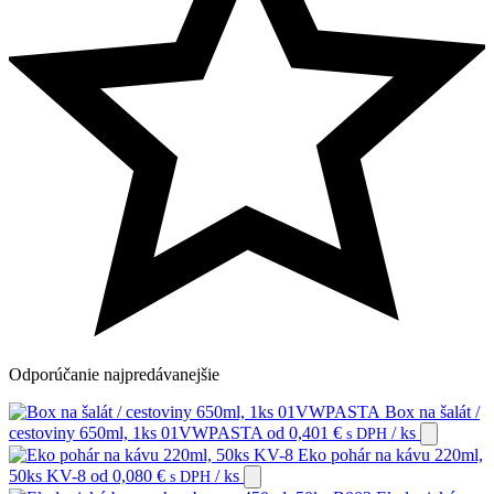
Odporúčanie
najpredávanejšie
Box na šalát /
cestoviny 650ml, 1ks 01VWPASTA
od
0,401
€
/ ks
s DPH
Eko pohár na kávu 220ml,
50ks KV-8
od
0,080
€
/ ks
s DPH