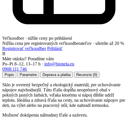
Veľkoodber · nižšie ceny po prihlásení
Nižšia cena pre registrovaných veľkoodberateľov ·
ušetríte až 20 %
Registrovať veľkoodber
Prihlásiť
B
Máte otázku? Poradíme vám
Po–Pi 8–12, 13–17 h ·
info@bionela.eu
0908 111 746
Popis
Parametre
Doprava a platba
Recenzie (0)
Sklo je overený bezpečný a ekologický materiál, pre uchovávanie
nápojov najvhodnejší. Túto fľašu dopĺňa neoprénový obal v
pekných jasných farbách, vďaka ktorému si nápoj dlhšie udrží
teplotu. Ideálna a zdravá fľaša na cesty, na uchovávanie nápojov pre
deti, na výlet alebo na pracovný stôl, kde nahradí termosku.
Možnosť dokúpenia náhradnej fľaše a uzáveru.