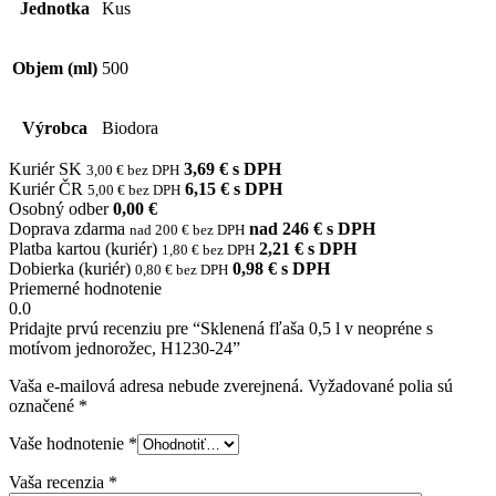
Jednotka
Kus
Objem (ml)
500
Výrobca
Biodora
Kuriér SK
3,69 € s DPH
3,00 € bez DPH
Kuriér ČR
6,15 € s DPH
5,00 € bez DPH
Osobný odber
0,00 €
Doprava zdarma
nad 246 € s DPH
nad 200 € bez DPH
Platba kartou (kuriér)
2,21 € s DPH
1,80 € bez DPH
Dobierka (kuriér)
0,98 € s DPH
0,80 € bez DPH
Priemerné hodnotenie
0.0
Pridajte prvú recenziu pre “Sklenená fľaša 0,5 l v neopréne s
motívom jednorožec, H1230-24”
Vaša e-mailová adresa nebude zverejnená.
Vyžadované polia sú
označené
*
Vaše hodnotenie
*
Vaša recenzia
*