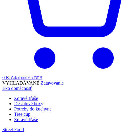
0
Košík
0,000
€
s DPH
VYHĽADÁVANÉ
Zatavovanie
Eko domácnosť
Zdravé fľaše
Desiatové boxy
Potreby do kuchyne
Tree cup
Zdravé fľaše
Street Food