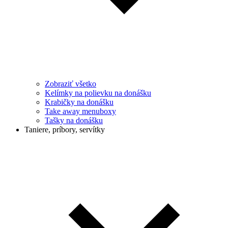
Zobraziť všetko
Kelímky na polievku na donášku
Krabičky na donášku
Take away menuboxy
Tašky na donášku
Taniere, príbory, servítky