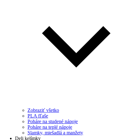
Zobraziť všetko
PLA fľaše
Poháre na studené nápoje
Poháre na teplé nápoje
Slamky, miešadlá a manžety
Deli kelímky