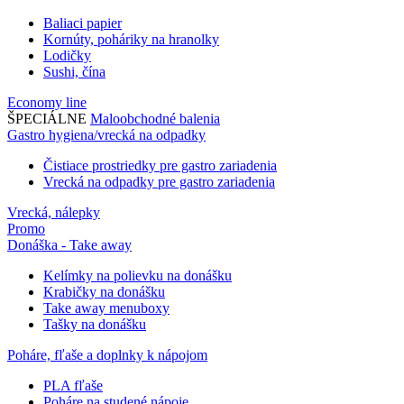
Baliaci papier
Kornúty, poháriky na hranolky
Lodičky
Sushi, čína
Economy line
ŠPECIÁLNE
Maloobchodné balenia
Gastro hygiena/vrecká na odpadky
Čistiace prostriedky pre gastro zariadenia
Vrecká na odpadky pre gastro zariadenia
Vrecká, nálepky
Promo
Donáška - Take away
Kelímky na polievku na donášku
Krabičky na donášku
Take away menuboxy
Tašky na donášku
Poháre, fľaše a doplnky k nápojom
PLA fľaše
Poháre na studené nápoje