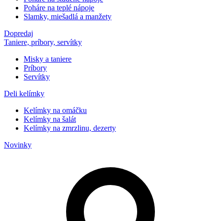
Poháre na teplé nápoje
Slamky, miešadlá a manžety
Dopredaj
Taniere, príbory, servítky
Misky a taniere
Príbory
Servítky
Deli kelímky
Kelímky na omáčku
Kelímky na šalát
Kelímky na zmrzlinu, dezerty
Novinky