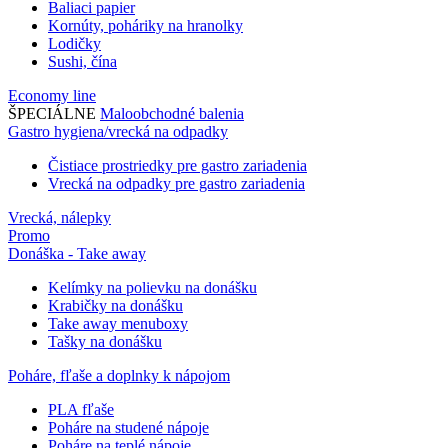
Baliaci papier
Kornúty, poháriky na hranolky
Lodičky
Sushi, čína
Economy line
ŠPECIÁLNE
Maloobchodné balenia
Gastro hygiena/vrecká na odpadky
Čistiace prostriedky pre gastro zariadenia
Vrecká na odpadky pre gastro zariadenia
Vrecká, nálepky
Promo
Donáška - Take away
Kelímky na polievku na donášku
Krabičky na donášku
Take away menuboxy
Tašky na donášku
Poháre, fľaše a doplnky k nápojom
PLA fľaše
Poháre na studené nápoje
Poháre na teplé nápoje