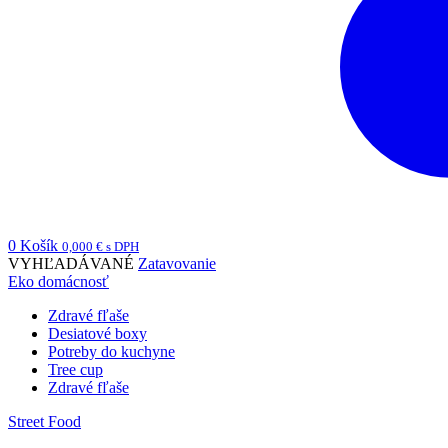
0
Košík
0,000
€
s DPH
VYHĽADÁVANÉ
Zatavovanie
Eko domácnosť
Zdravé fľaše
Desiatové boxy
Potreby do kuchyne
Tree cup
Zdravé fľaše
Street Food