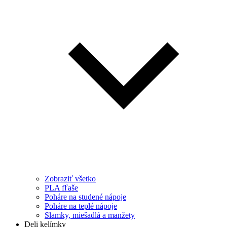
Zobraziť všetko
PLA fľaše
Poháre na studené nápoje
Poháre na teplé nápoje
Slamky, miešadlá a manžety
Deli kelímky