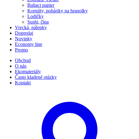
Baliaci papier
Kornúty, poháriky na hranolky
Lodičky
Sushi, čína
Vrecká, nálepky
Dopredaj
Novinky
Economy line
Promo
Obchod
O nás
Ekomateriály
Často kladené otázky
Kontakt