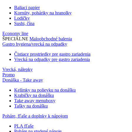
Baliaci papier
Kornúty, poháriky na hranolky
Lodičky
Sushi, čína
Economy line
ŠPECIÁLNE
Maloobchodné balenia
Gastro hygiena/vrecká na odpadky
Čistiace prostriedky pre gastro zariadenia
Vrecká na odpadky pre gastro zariadenia
Vrecká, nálepky
Promo
Donáška - Take away
Kelímky na polievku na donášku
Krabičky na donášku
Take away menuboxy
Tašky na donášku
Poháre, fľaše a doplnky k nápojom
PLA fľaše
Poháre na studené nápoje