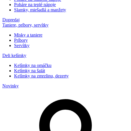
Poháre na teplé nápoje
Slamky, miešadlá a manžety
Dopredaj
Taniere, príbory, servítky
Misky a taniere
Príbory
Servítky
Deli kelímky
Kelímky na omáčku
Kelímky na šalát
Kelímky na zmrzlinu, dezerty
Novinky