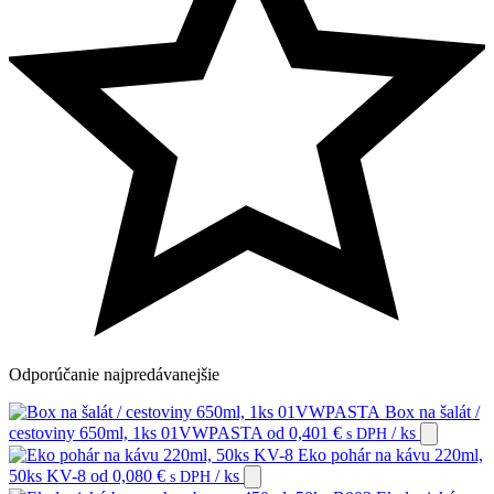
Odporúčanie
najpredávanejšie
Box na šalát /
cestoviny 650ml, 1ks 01VWPASTA
od
0,401
€
/ ks
s DPH
Eko pohár na kávu 220ml,
50ks KV-8
od
0,080
€
/ ks
s DPH