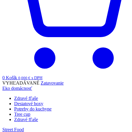
0
Košík
0,000
€
s DPH
VYHĽADÁVANÉ
Zatavovanie
Eko domácnosť
Zdravé fľaše
Desiatové boxy
Potreby do kuchyne
Tree cup
Zdravé fľaše
Street Food