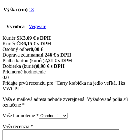
Výška (cm)
18
Výrobca
Vegware
Kuriér SK
3,69 € s DPH
Kuriér ČR
6,15 € s DPH
Osobný odber
0,00 €
Doprava zdarma
nad 246 € s DPH
Platba kartou (kuriér)
2,21 € s DPH
Dobierka (kuriér)
0,98 € s DPH
Priemerné hodnotenie
0.0
Pridajte prvú recenziu pre “Carry krabička na jedlo veľká, 1ks
VWCPL”
Vaša e-mailová adresa nebude zverejnená.
Vyžadované polia sú
označené
*
Vaše hodnotenie
*
Vaša recenzia
*