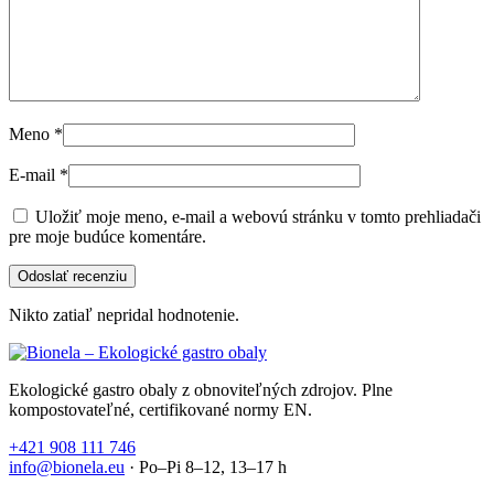
Meno
*
E-mail
*
Uložiť moje meno, e-mail a webovú stránku v tomto prehliadači
pre moje budúce komentáre.
Nikto zatiaľ nepridal hodnotenie.
Ekologické gastro obaly z obnoviteľných zdrojov. Plne
kompostovateľné, certifikované normy EN.
+421 908 111 746
info@bionela.eu
· Po–Pi 8–12, 13–17 h