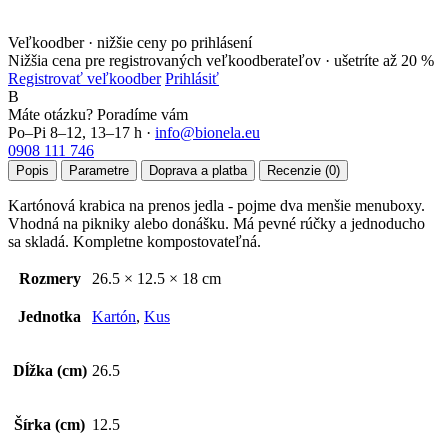
Veľkoodber · nižšie ceny po prihlásení
Nižšia cena pre registrovaných veľkoodberateľov ·
ušetríte až 20 %
Registrovať veľkoodber
Prihlásiť
B
Máte otázku? Poradíme vám
Po–Pi 8–12, 13–17 h ·
info@bionela.eu
0908 111 746
Popis
Parametre
Doprava a platba
Recenzie (0)
Kartónová krabica na prenos jedla - pojme dva menšie menuboxy.
Vhodná na pikniky alebo donášku. Má pevné rúčky a jednoducho
sa skladá. Kompletne kompostovateľná.
Rozmery
26.5 × 12.5 × 18 cm
Jednotka
Kartón
,
Kus
Dĺžka (cm)
26.5
Šírka (cm)
12.5