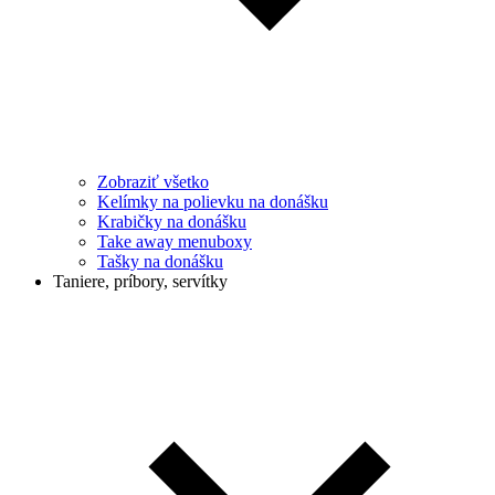
Zobraziť všetko
Kelímky na polievku na donášku
Krabičky na donášku
Take away menuboxy
Tašky na donášku
Taniere, príbory, servítky