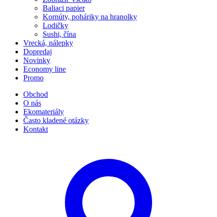
Baliaci papier
Kornúty, poháriky na hranolky
Lodičky
Sushi, čína
Vrecká, nálepky
Dopredaj
Novinky
Economy line
Promo
Obchod
O nás
Ekomateriály
Často kladené otázky
Kontakt