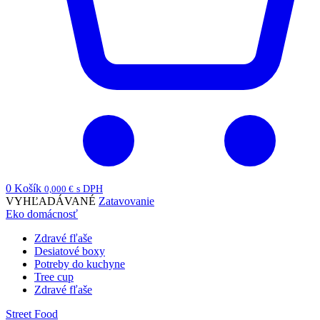
0
Košík
0,000
€
s DPH
VYHĽADÁVANÉ
Zatavovanie
Eko domácnosť
Zdravé fľaše
Desiatové boxy
Potreby do kuchyne
Tree cup
Zdravé fľaše
Street Food