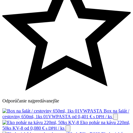
Odporúčanie
najpredávanejšie
Box na šalát /
cestoviny 650ml, 1ks 01VWPASTA
od
0,401
€
/ ks
s DPH
Eko pohár na kávu 220ml,
50ks KV-8
od
0,080
€
/ ks
s DPH