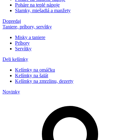
Poháre na teplé nápoje
Slamky, miešadlá a manžety
Dopredaj
Taniere, príbory, servítky
Misky a taniere
Príbory
Servítky
Deli kelímky
Kelímky na omáčku
Kelímky na šalát
Kelímky na zmrzlinu, dezerty
Novinky