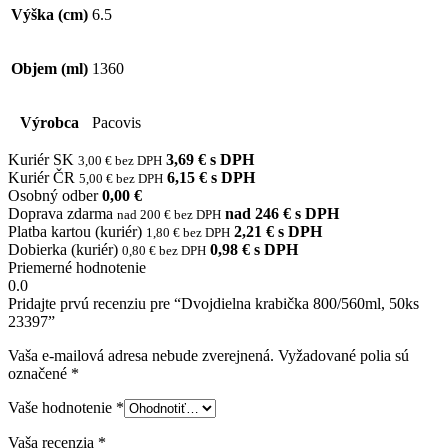
Výška (cm)
6.5
Objem (ml)
1360
Výrobca
Pacovis
Kuriér SK
3,69 € s DPH
3,00 € bez DPH
Kuriér ČR
6,15 € s DPH
5,00 € bez DPH
Osobný odber
0,00 €
Doprava zdarma
nad 246 € s DPH
nad 200 € bez DPH
Platba kartou (kuriér)
2,21 € s DPH
1,80 € bez DPH
Dobierka (kuriér)
0,98 € s DPH
0,80 € bez DPH
Priemerné hodnotenie
0.0
Pridajte prvú recenziu pre “Dvojdielna krabička 800/560ml, 50ks
23397”
Vaša e-mailová adresa nebude zverejnená.
Vyžadované polia sú
označené
*
Vaše hodnotenie
*
Vaša recenzia
*