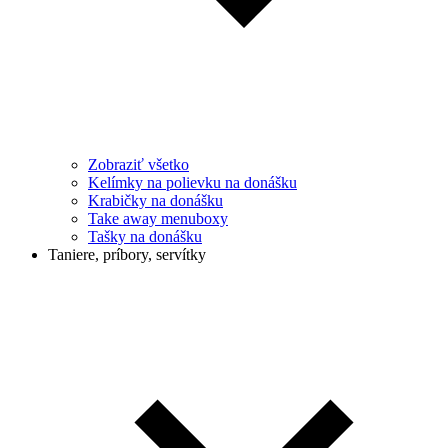
Zobraziť všetko
Kelímky na polievku na donášku
Krabičky na donášku
Take away menuboxy
Tašky na donášku
Taniere, príbory, servítky