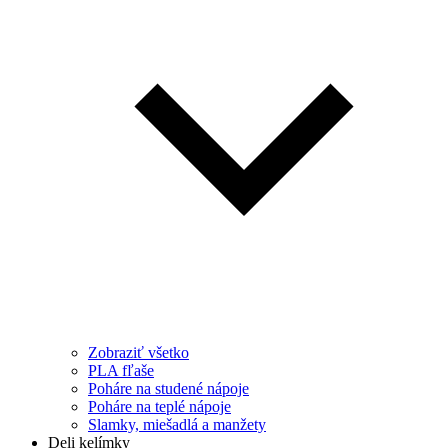
Zobraziť všetko
PLA fľaše
Poháre na studené nápoje
Poháre na teplé nápoje
Slamky, miešadlá a manžety
Deli kelímky