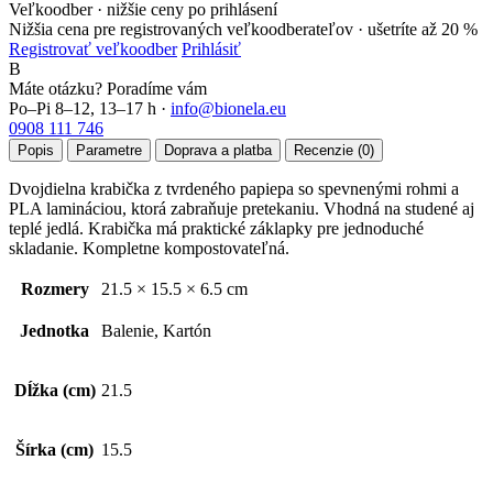
Veľkoodber · nižšie ceny po prihlásení
Nižšia cena pre registrovaných veľkoodberateľov ·
ušetríte až 20 %
Registrovať veľkoodber
Prihlásiť
B
Máte otázku? Poradíme vám
Po–Pi 8–12, 13–17 h ·
info@bionela.eu
0908 111 746
Popis
Parametre
Doprava a platba
Recenzie (0)
Dvojdielna krabička z tvrdeného papiepa so spevnenými rohmi a
PLA lamináciou, ktorá zabraňuje pretekaniu. Vhodná na studené aj
teplé jedlá. Krabička má praktické záklapky pre jednoduché
skladanie. Kompletne kompostovateľná.
Rozmery
21.5 × 15.5 × 6.5 cm
Jednotka
Balenie, Kartón
Dĺžka (cm)
21.5
Šírka (cm)
15.5