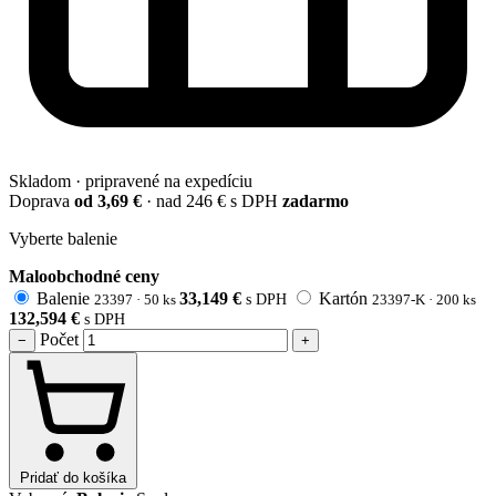
Skladom · pripravené na expedíciu
Doprava
od 3,69 €
· nad 246 € s DPH
zadarmo
Vyberte balenie
Maloobchodné ceny
Balenie
33,149
€
Kartón
23397 ·
50 ks
s DPH
23397-K ·
200 ks
132,594
€
s DPH
Počet
−
+
Pridať do košíka