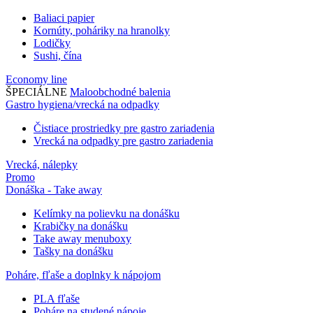
Baliaci papier
Kornúty, poháriky na hranolky
Lodičky
Sushi, čína
Economy line
ŠPECIÁLNE
Maloobchodné balenia
Gastro hygiena/vrecká na odpadky
Čistiace prostriedky pre gastro zariadenia
Vrecká na odpadky pre gastro zariadenia
Vrecká, nálepky
Promo
Donáška - Take away
Kelímky na polievku na donášku
Krabičky na donášku
Take away menuboxy
Tašky na donášku
Poháre, fľaše a doplnky k nápojom
PLA fľaše
Poháre na studené nápoje