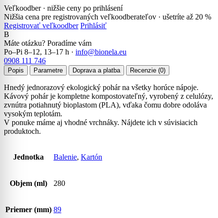
Veľkoodber · nižšie ceny po prihlásení
Nižšia cena pre registrovaných veľkoodberateľov ·
ušetríte až 20 %
Registrovať veľkoodber
Prihlásiť
B
Máte otázku? Poradíme vám
Po–Pi 8–12, 13–17 h ·
info@bionela.eu
0908 111 746
Popis
Parametre
Doprava a platba
Recenzie (0)
Hnedý jednorazový ekologický pohár na všetky horúce nápoje.
Kávový pohár je kompletne kompostovateľný, vyrobený z celulózy,
zvnútra potiahnutý bioplastom (PLA), vďaka čomu dobre odoláva
vysokým teplotám.
V ponuke máme aj vhodné vrchnáky. Nájdete ich v súvisiacich
produktoch.
Jednotka
Balenie
,
Kartón
Objem (ml)
280
Priemer (mm)
89