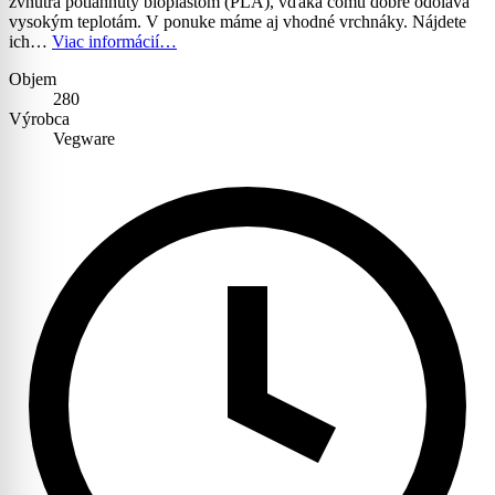
zvnútra potiahnutý bioplastom (PLA), vďaka čomu dobre odoláva
vysokým teplotám. V ponuke máme aj vhodné vrchnáky. Nájdete
ich…
Viac informácií…
Objem
280
Výrobca
Vegware