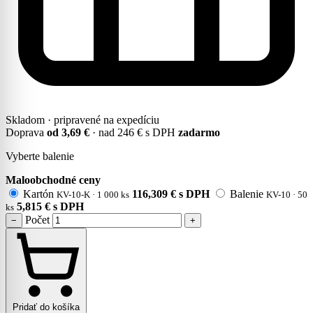
Skladom · pripravené na expedíciu
Doprava
od 3,69 €
· nad 246 € s DPH
zadarmo
Vyberte balenie
Maloobchodné ceny
Kartón
116,309
€
s DPH
Balenie
KV-10-K · 1 000 ks
KV-10 · 50
5,815
€
s DPH
ks
Počet
−
+
Pridať do košíka