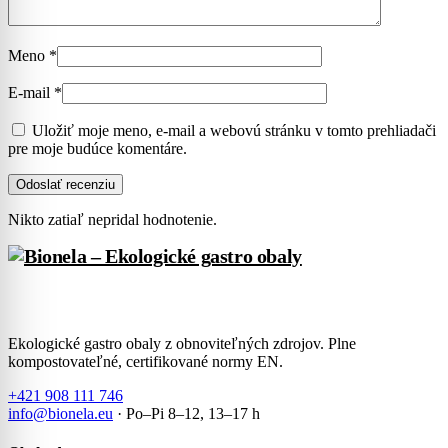
Meno
*
E-mail
*
Uložiť moje meno, e-mail a webovú stránku v tomto prehliadači
pre moje budúce komentáre.
Nikto zatiaľ nepridal hodnotenie.
Ekologické gastro obaly z obnoviteľných zdrojov. Plne
kompostovateľné, certifikované normy EN.
+421 908 111 746
info@bionela.eu
· Po–Pi 8–12, 13–17 h