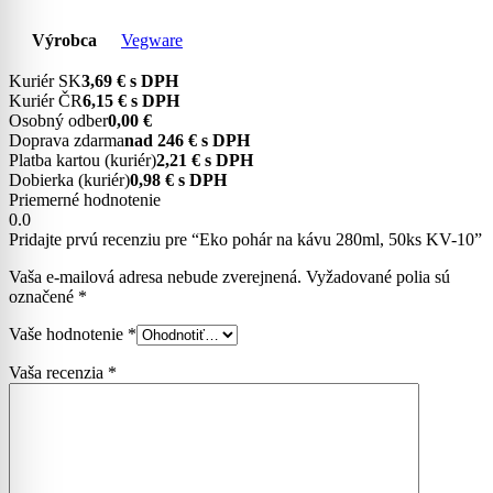
Výrobca
Vegware
Kuriér SK
3,69 € s DPH
Kuriér ČR
6,15 € s DPH
Osobný odber
0,00 €
Doprava zdarma
nad 246 € s DPH
Platba kartou (kuriér)
2,21 € s DPH
Dobierka (kuriér)
0,98 € s DPH
Priemerné hodnotenie
0.0
Pridajte prvú recenziu pre “Eko pohár na kávu 280ml, 50ks KV-10”
Vaša e-mailová adresa nebude zverejnená.
Vyžadované polia sú
označené
*
Vaše hodnotenie
*
Vaša recenzia
*