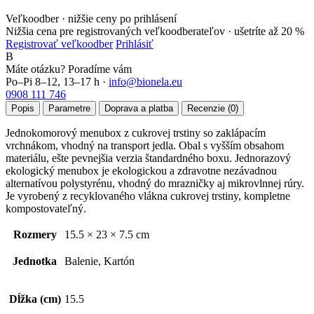
Veľkoodber · nižšie ceny po prihlásení
Nižšia cena pre registrovaných veľkoodberateľov ·
ušetríte až 20 %
Registrovať veľkoodber
Prihlásiť
B
Máte otázku? Poradíme vám
Po–Pi 8–12, 13–17 h ·
info@bionela.eu
0908 111 746
Popis
Parametre
Doprava a platba
Recenzie (0)
Jednokomorový menubox z cukrovej trstiny so zaklápacím
vrchnákom, vhodný na transport jedla. Obal s vyšším obsahom
materiálu, ešte pevnejšia verzia štandardného boxu. Jednorazový
ekologický menubox je ekologickou a zdravotne nezávadnou
alternatívou polystyrénu, vhodný do mrazničky aj mikrovlnnej rúry.
Je vyrobený z recyklovaného vlákna cukrovej trstiny, kompletne
kompostovateľný.
Rozmery
15.5 × 23 × 7.5 cm
Jednotka
Balenie, Kartón
Dĺžka (cm)
15.5