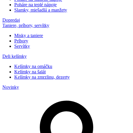
Poháre na teplé nápoje
Slamky, miešadlá a manžety
Dopredaj
Taniere, príbory, servítky
Misky a taniere
Príbory
Servítky
Deli kelímky
Kelímky na omáčku
Kelímky na šalát
Kelímky na zmrzlinu, dezerty
Novinky