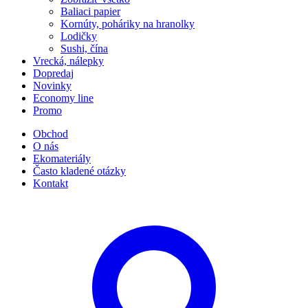
Baliaci papier
Kornúty, poháriky na hranolky
Lodičky
Sushi, čína
Vrecká, nálepky
Dopredaj
Novinky
Economy line
Promo
Obchod
O nás
Ekomateriály
Často kladené otázky
Kontakt