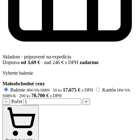
Skladom · pripravené na expedíciu
Doprava
od 3,69 €
· nad 246 € s DPH
zadarmo
Vyberte balenie
Maloobchodné ceny
Balenie
17,675
€
Kartón
HW-VA-SH89 ·
50 ks
s DPH
HW-VA-
70,700
€
SH89-K ·
200 ks
s DPH
Počet
−
+