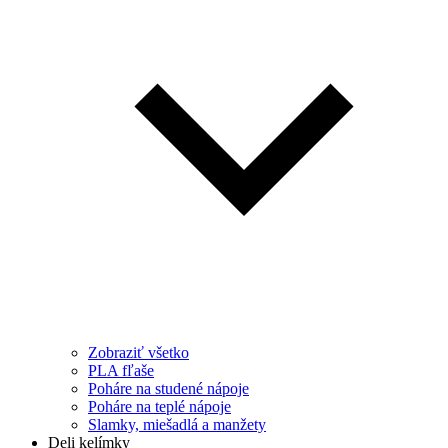
Zobraziť všetko
PLA fľaše
Poháre na studené nápoje
Poháre na teplé nápoje
Slamky, miešadlá a manžety
Deli kelímky