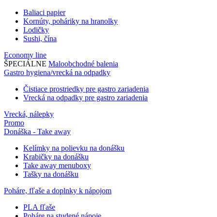
Baliaci papier
Kornúty, poháriky na hranolky
Lodičky
Sushi, čína
Economy line
ŠPECIÁLNE
Maloobchodné balenia
Gastro hygiena/vrecká na odpadky
Čistiace prostriedky pre gastro zariadenia
Vrecká na odpadky pre gastro zariadenia
Vrecká, nálepky
Promo
Donáška - Take away
Kelímky na polievku na donášku
Krabičky na donášku
Take away menuboxy
Tašky na donášku
Poháre, fľaše a doplnky k nápojom
PLA fľaše
Poháre na studené nápoje