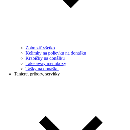
Zobraziť všetko
Kelímky na polievku na donášku
Krabičky na donášku
Take away menuboxy
Tašky na donášku
Taniere, príbory, servítky