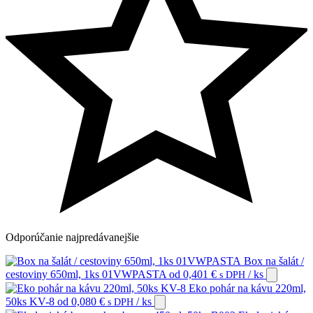
Odporúčanie
najpredávanejšie
Box na šalát /
cestoviny 650ml, 1ks 01VWPASTA
od
0,401
€
/ ks
s DPH
Eko pohár na kávu 220ml,
50ks KV-8
od
0,080
€
/ ks
s DPH