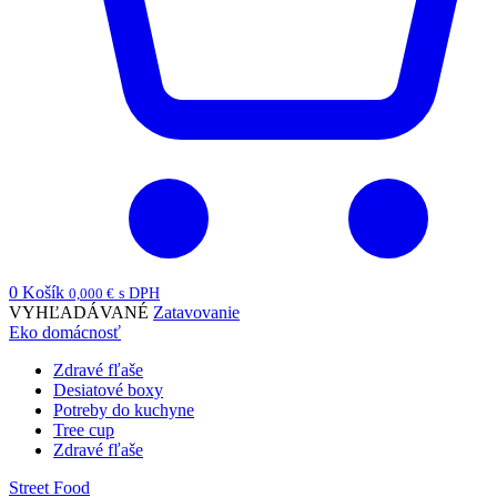
0
Košík
0,000
€
s DPH
VYHĽADÁVANÉ
Zatavovanie
Eko domácnosť
Zdravé fľaše
Desiatové boxy
Potreby do kuchyne
Tree cup
Zdravé fľaše
Street Food