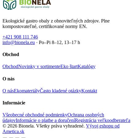
Ekologické gastro obaly z obnoviteľných zdrojov. Plne
kompostovateľné, certifikované normy EN.
+421 908 111 746
info@bionela.eu
· Po–Pi 8–12, 13–17 h
Obchod
Obchod
Novinky v sortimente
Eko štart
Katalógy
O nás
O nás
Ekomateriály
Často kladené otázky
Kontakt
Informácie
Všeobecné obchodné podmienky
Ochrana osobných
údajov
Informácie o platbe a doručení
Registrácia veľkoodberateľa
© 2026 Bionela. Všetky práva vyhradené.
Vývoj eshopu od
Ametica.sk