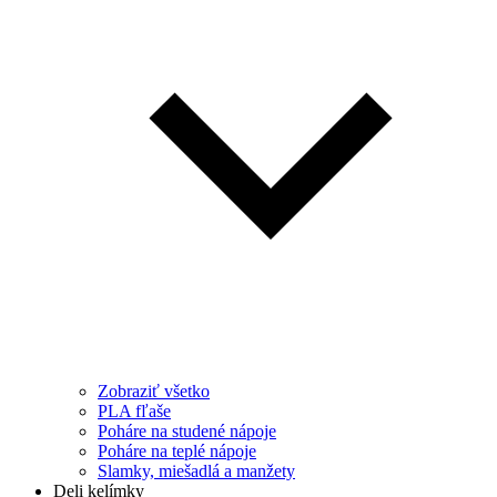
Zobraziť všetko
PLA fľaše
Poháre na studené nápoje
Poháre na teplé nápoje
Slamky, miešadlá a manžety
Deli kelímky