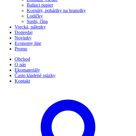
Baliaci papier
Kornúty, poháriky na hranolky
Lodičky
Sushi, čína
Vrecká, nálepky
Dopredaj
Novinky
Economy line
Promo
Obchod
O nás
Ekomateriály
Často kladené otázky
Kontakt