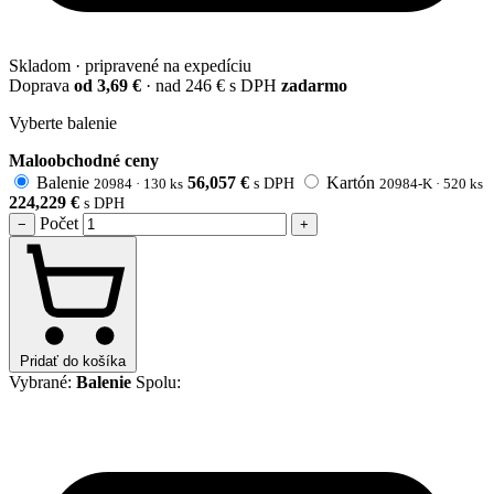
Skladom · pripravené na expedíciu
Doprava
od 3,69 €
· nad 246 € s DPH
zadarmo
Vyberte balenie
Maloobchodné ceny
Balenie
56,057
€
Kartón
20984 · 130 ks
s DPH
20984-K · 520 ks
224,229
€
s DPH
Počet
−
+
Pridať do košíka
Vybrané:
Balenie
Spolu: