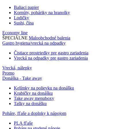
Baliaci papier
Kornúty, poháriky na hranolky
Lodičky
Sushi, čína
Economy line
ŠPECIÁLNE
Maloobchodné balenia
Gastro hygiena/vrecká na odpadky
Čistiace prostriedky pre gastro zariadenia
Vrecká na odpadky pre gastro zariadenia
Vrecká, nálepky
Promo
Donáška - Take away
Kelímky na polievku na donášku
Krabičky na donášku
Take away menuboxy
Tašky na donášku
Poháre, fľaše a doplnky k nápojom
PLA fľaše
Poháre na studené nápoje