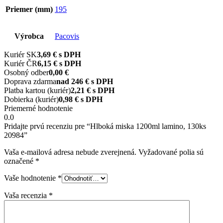
Priemer (mm)
195
Výrobca
Pacovis
Kuriér SK
3,69 € s DPH
Kuriér ČR
6,15 € s DPH
Osobný odber
0,00 €
Doprava zdarma
nad 246 € s DPH
Platba kartou (kuriér)
2,21 € s DPH
Dobierka (kuriér)
0,98 € s DPH
Priemerné hodnotenie
0.0
Pridajte prvú recenziu pre “Hlboká miska 1200ml lamino, 130ks
20984”
Vaša e-mailová adresa nebude zverejnená.
Vyžadované polia sú
označené
*
Vaše hodnotenie
*
Vaša recenzia
*