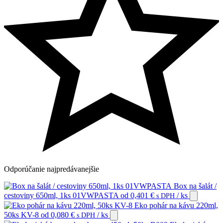
Odporúčanie
najpredávanejšie
Box na šalát /
cestoviny 650ml, 1ks 01VWPASTA
od
0,401
€
/ ks
s DPH
Eko pohár na kávu 220ml,
50ks KV-8
od
0,080
€
/ ks
s DPH