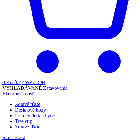
0
Košík
0,000
€
s DPH
VYHĽADÁVANÉ
Zatavovanie
Eko domácnosť
Zdravé fľaše
Desiatové boxy
Potreby do kuchyne
Tree cup
Zdravé fľaše
Street Food