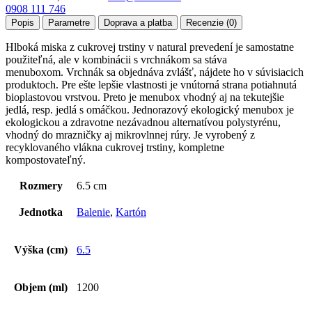
0908 111 746
Popis
Parametre
Doprava a platba
Recenzie (0)
Hlboká miska z cukrovej trstiny v natural prevedení je samostatne
použiteľná, ale v kombinácii s vrchnákom sa stáva
menuboxom. Vrchnák sa objednáva zvlášť, nájdete ho v súvisiacich
produktoch. Pre ešte lepšie vlastnosti je vnútorná strana potiahnutá
bioplastovou vrstvou. Preto je menubox vhodný aj na tekutejšie
jedlá, resp. jedlá s omáčkou. Jednorazový ekologický menubox je
ekologickou a zdravotne nezávadnou alternatívou polystyrénu,
vhodný do mrazničky aj mikrovlnnej rúry. Je vyrobený z
recyklovaného vlákna cukrovej trstiny, kompletne
kompostovateľný.
Rozmery
6.5 cm
Jednotka
Balenie
,
Kartón
Výška (cm)
6.5
Objem (ml)
1200