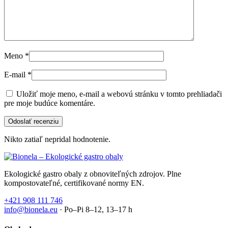
Meno
*
E-mail
*
Uložiť moje meno, e-mail a webovú stránku v tomto prehliadači
pre moje budúce komentáre.
Nikto zatiaľ nepridal hodnotenie.
Ekologické gastro obaly z obnoviteľných zdrojov. Plne
kompostovateľné, certifikované normy EN.
+421 908 111 746
info@bionela.eu
· Po–Pi 8–12, 13–17 h