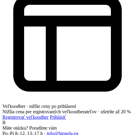
Veľkoodber · nižšie ceny po prihlásení
Nižšia cena pre registrovaných veľkoodberateľov ·
ušetríte až 20 %
Registrovať veľkoodber
Prihlásiť
B
Máte otázku? Poradíme vám
Po–Pi 8–12, 13–17 h ·
info@bionela.eu