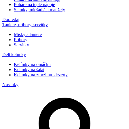
Poháre na teplé nápoje
Slamky, miešadlá a manžety
Dopredaj
Taniere, príbory, servítky
Misky a taniere
Príbory
Servítky
Deli kelímky
Kelímky na omáčku
Kelímky na šalát
Kelímky na zmrzlinu, dezerty
Novinky