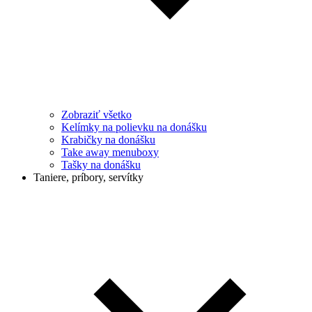
Zobraziť všetko
Kelímky na polievku na donášku
Krabičky na donášku
Take away menuboxy
Tašky na donášku
Taniere, príbory, servítky