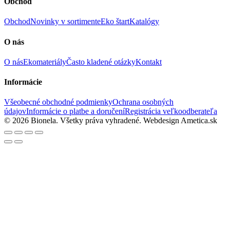
Obchod
Obchod
Novinky v sortimente
Eko štart
Katalógy
O nás
O nás
Ekomateriály
Často kladené otázky
Kontakt
Informácie
Všeobecné obchodné podmienky
Ochrana osobných
údajov
Informácie o platbe a doručení
Registrácia veľkoodberateľa
© 2026 Bionela. Všetky práva vyhradené.
Webdesign Ametica.sk