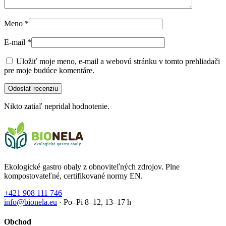
Meno
*
E-mail
*
Uložiť moje meno, e-mail a webovú stránku v tomto prehliadači
pre moje budúce komentáre.
Nikto zatiaľ nepridal hodnotenie.
Ekologické gastro obaly z obnoviteľných zdrojov. Plne
kompostovateľné, certifikované normy EN.
+421 908 111 746
info@bionela.eu
· Po–Pi 8–12, 13–17 h
Obchod