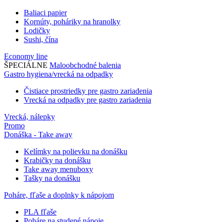
Baliaci papier
Kornúty, poháriky na hranolky
Lodičky
Sushi, čína
Economy line
ŠPECIÁLNE
Maloobchodné balenia
Gastro hygiena/vrecká na odpadky
Čistiace prostriedky pre gastro zariadenia
Vrecká na odpadky pre gastro zariadenia
Vrecká, nálepky
Promo
Donáška - Take away
Kelímky na polievku na donášku
Krabičky na donášku
Take away menuboxy
Tašky na donášku
Poháre, fľaše a doplnky k nápojom
PLA fľaše
Poháre na studené nápoje