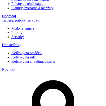
Poháre na teplé nápoje
Slamky, miešadlá a manžety
Dopredaj
Taniere, príbory, servítky
Misky a taniere
Príbory
Servítky
Deli kelímky
Kelímky na omáčku
Kelímky na šalát
Kelímky na zmrzlinu, dezerty
Novinky