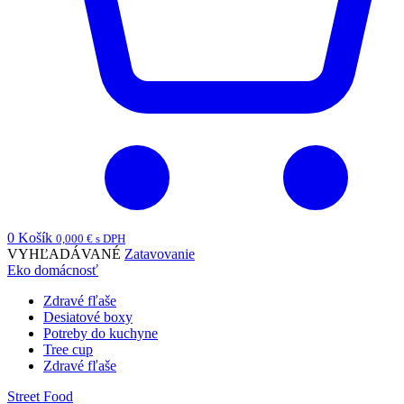
0
Košík
0,000
€
s DPH
VYHĽADÁVANÉ
Zatavovanie
Eko domácnosť
Zdravé fľaše
Desiatové boxy
Potreby do kuchyne
Tree cup
Zdravé fľaše
Street Food