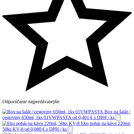
Odporúčanie
najpredávanejšie
Box na šalát /
cestoviny 650ml, 1ks 01VWPASTA
od
0,401
€
s DPH
/ ks
Eko pohár na kávu 220ml,
50ks KV-8
od
0,080
€
s DPH
/ ks