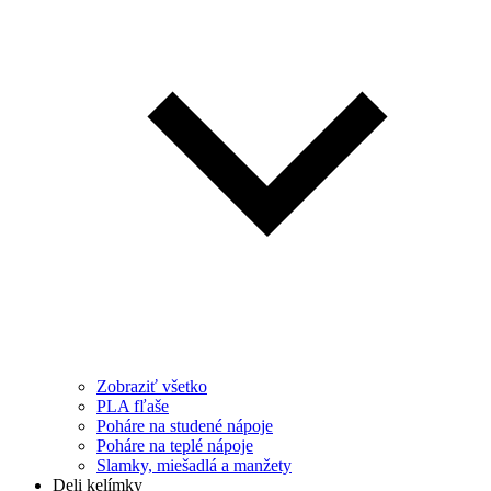
Zobraziť všetko
PLA fľaše
Poháre na studené nápoje
Poháre na teplé nápoje
Slamky, miešadlá a manžety
Deli kelímky