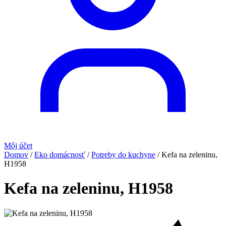
Môj účet
Domov
/
Eko domácnosť
/
Potreby do kuchyne
/
Kefa na zeleninu,
H1958
Kefa na zeleninu, H1958