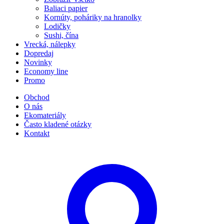
Baliaci papier
Kornúty, poháriky na hranolky
Lodičky
Sushi, čína
Vrecká, nálepky
Dopredaj
Novinky
Economy line
Promo
Obchod
O nás
Ekomateriály
Často kladené otázky
Kontakt