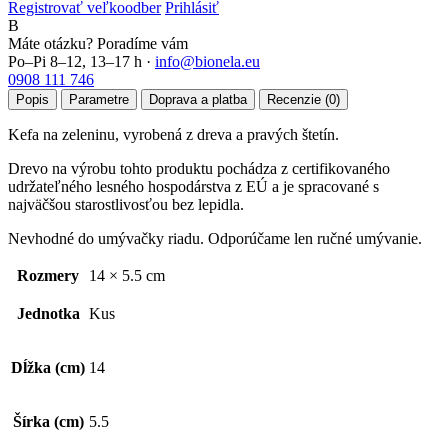
Registrovať veľkoodber
Prihlásiť
B
Máte otázku? Poradíme vám
Po–Pi 8–12, 13–17 h ·
info@bionela.eu
0908 111 746
Popis
Parametre
Doprava a platba
Recenzie (0)
Kefa na zeleninu, vyrobená z dreva a pravých štetín.
Drevo na výrobu tohto produktu pochádza z certifikovaného
udržateľného lesného hospodárstva z EÚ a je spracované s
najväčšou starostlivosťou bez lepidla.
Nevhodné do umývačky riadu. Odporúčame len ručné umývanie.
Rozmery
14 × 5.5 cm
Jednotka
Kus
Dĺžka (cm)
14
Šírka (cm)
5.5