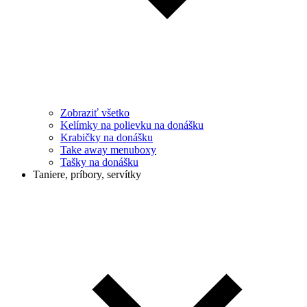
Zobraziť všetko
Kelímky na polievku na donášku
Krabičky na donášku
Take away menuboxy
Tašky na donášku
Taniere, príbory, servítky