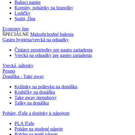
Baliaci papier
Kornúty, poháriky na hranolky
Lodičky
Sushi, čína
Economy line
ŠPECIÁLNE
Maloobchodné balenia
Gastro hygiena/vrecká na odpadky
Čistiace prostriedky pre gastro zariadenia
Vrecká na odpadky pre gastro zariadenia
Vrecká, nálepky
Promo
Donáška - Take away
Kelímky na polievku na donášku
Krabičky na donášku
Take away menuboxy
Tašky na donášku
Poháre, fľaše a doplnky k nápojom
PLA fľaše
Poháre na studené nápoje
Poháre na teplé nápoje