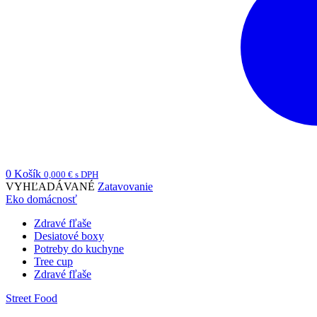
0
Košík
0,000
€
s DPH
VYHĽADÁVANÉ
Zatavovanie
Eko domácnosť
Zdravé fľaše
Desiatové boxy
Potreby do kuchyne
Tree cup
Zdravé fľaše
Street Food