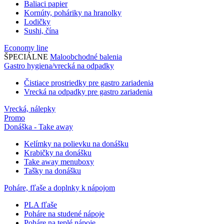
Baliaci papier
Kornúty, poháriky na hranolky
Lodičky
Sushi, čína
Economy line
ŠPECIÁLNE
Maloobchodné balenia
Gastro hygiena/vrecká na odpadky
Čistiace prostriedky pre gastro zariadenia
Vrecká na odpadky pre gastro zariadenia
Vrecká, nálepky
Promo
Donáška - Take away
Kelímky na polievku na donášku
Krabičky na donášku
Take away menuboxy
Tašky na donášku
Poháre, fľaše a doplnky k nápojom
PLA fľaše
Poháre na studené nápoje
Poháre na teplé nápoje