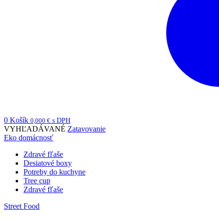
0
Košík
0,000
€
s DPH
VYHĽADÁVANÉ
Zatavovanie
Eko domácnosť
Zdravé fľaše
Desiatové boxy
Potreby do kuchyne
Tree cup
Zdravé fľaše
Street Food