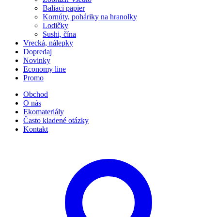
Baliaci papier
Kornúty, poháriky na hranolky
Lodičky
Sushi, čína
Vrecká, nálepky
Dopredaj
Novinky
Economy line
Promo
Obchod
O nás
Ekomateriály
Často kladené otázky
Kontakt