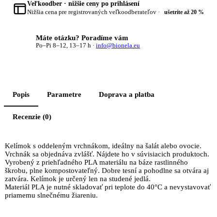
Veľkoodber · nižšie ceny po prihlásení
Nižšia cena pre registrovaných veľkoodberateľov ·
ušetríte až 20 %
Máte otázku? Poradíme vám
B
Po–Pi 8–12, 13–17 h ·
info@bionela.eu
Popis
Parametre
Doprava a platba
Recenzie (0)
Kelímok s oddeleným vrchnákom, ideálny na šalát alebo ovocie.
Vrchnák sa objednáva zvlášť. Nájdete ho v súvisiacich produktoch.
Vyrobený z priehľadného PLA materiálu na báze rastlinného
škrobu, plne kompostovateľný. Dobre tesní a pohodlne sa otvára aj
zatvára. Kelímok je určený len na studené jedlá.
Materiál PLA je nutné skladovať pri teplote do 40°C a nevystavovať
priamemu slnečnému žiareniu.