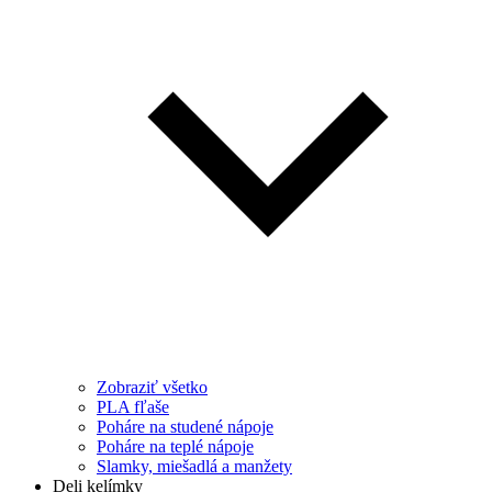
Zobraziť všetko
PLA fľaše
Poháre na studené nápoje
Poháre na teplé nápoje
Slamky, miešadlá a manžety
Deli kelímky