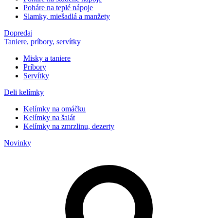
Poháre na teplé nápoje
Slamky, miešadlá a manžety
Dopredaj
Taniere, príbory, servítky
Misky a taniere
Príbory
Servítky
Deli kelímky
Kelímky na omáčku
Kelímky na šalát
Kelímky na zmrzlinu, dezerty
Novinky