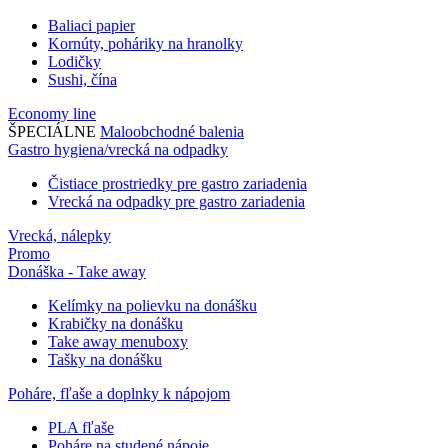
Baliaci papier
Kornúty, poháriky na hranolky
Lodičky
Sushi, čína
Economy line
ŠPECIÁLNE
Maloobchodné balenia
Gastro hygiena/vrecká na odpadky
Čistiace prostriedky pre gastro zariadenia
Vrecká na odpadky pre gastro zariadenia
Vrecká, nálepky
Promo
Donáška - Take away
Kelímky na polievku na donášku
Krabičky na donášku
Take away menuboxy
Tašky na donášku
Poháre, fľaše a doplnky k nápojom
PLA fľaše
Poháre na studené nápoje