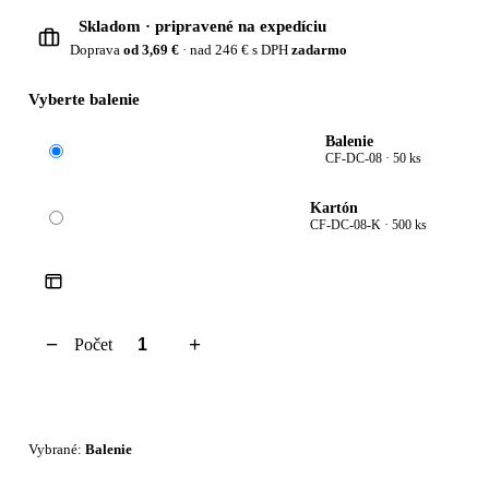
Skladom · pripravené na expedíciu
Doprava
od 3,69 €
· nad 246 € s DPH
zadarmo
Vyberte balenie
Balenie
CF-DC-08 ·
50 ks
Kartón
CF-DC-08-K ·
500 ks
−
+
Počet
Pridať do košíka
Vybrané:
Balenie