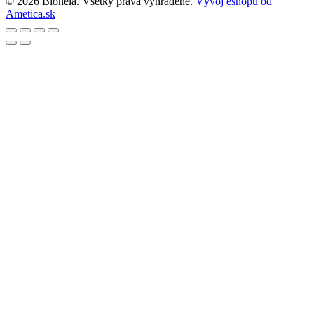
© 2026 Bionela. Všetky práva vyhradené.
Vývoj eshopu od
Ametica.sk