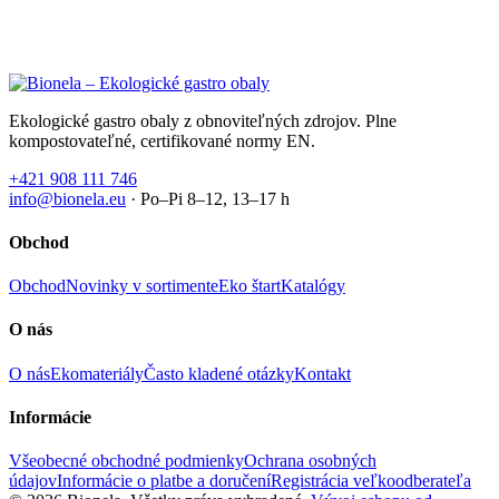
Ekologické gastro obaly z obnoviteľných zdrojov. Plne
kompostovateľné, certifikované normy EN.
+421 908 111 746
info@bionela.eu
· Po–Pi 8–12, 13–17 h
Obchod
Obchod
Novinky v sortimente
Eko štart
Katalógy
O nás
O nás
Ekomateriály
Často kladené otázky
Kontakt
Informácie
Všeobecné obchodné podmienky
Ochrana osobných
údajov
Informácie o platbe a doručení
Registrácia veľkoodberateľa