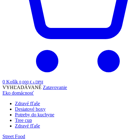
0
Košík
0,000
€
s DPH
VYHĽADÁVANÉ
Zatavovanie
Eko domácnosť
Zdravé fľaše
Desiatové boxy
Potreby do kuchyne
Tree cup
Zdravé fľaše
Street Food