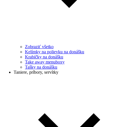
Zobraziť všetko
Kelímky na polievku na donášku
Krabičky na donášku
Take away menuboxy
Tašky na donášku
Taniere, príbory, servítky