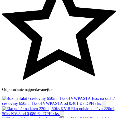
Odporúčanie
najpredávanejšie
Box na šalát /
cestoviny 650ml, 1ks 01VWPASTA
od
0,401
€
s DPH
/ ks
Eko pohár na kávu 220ml,
50ks KV-8
od
0,080
€
s DPH
/ ks