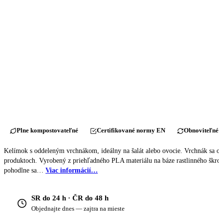
Plne kompostovateľné
Certifikované normy EN
Obnoviteľné
Kelímok s oddeleným vrchnákom, ideálny na šalát alebo ovocie. Vrchnák sa o
produktoch. Vyrobený z priehľadného PLA materiálu na báze rastlinného škr
pohodlne sa…
Viac informácií…
SR do 24 h · ČR do 48 h
Objednajte dnes — zajtra na mieste