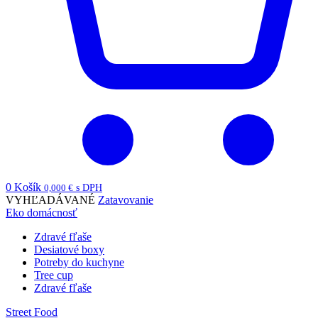
0
Košík
0,000
€
s DPH
VYHĽADÁVANÉ
Zatavovanie
Eko domácnosť
Zdravé fľaše
Desiatové boxy
Potreby do kuchyne
Tree cup
Zdravé fľaše
Street Food