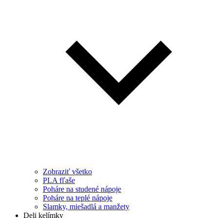
Zobraziť všetko
PLA fľaše
Poháre na studené nápoje
Poháre na teplé nápoje
Slamky, miešadlá a manžety
Deli kelímky