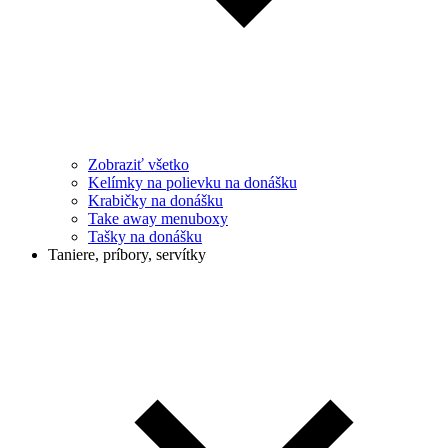
Zobraziť všetko
Kelímky na polievku na donášku
Krabičky na donášku
Take away menuboxy
Tašky na donášku
Taniere, príbory, servítky