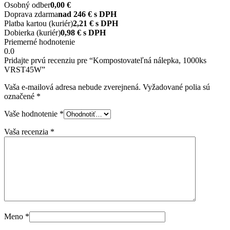
Osobný odber
0,00 €
Doprava zdarma
nad 246 € s DPH
Platba kartou (kuriér)
2,21 € s DPH
Dobierka (kuriér)
0,98 € s DPH
Priemerné hodnotenie
0.0
Pridajte prvú recenziu pre “Kompostovateľná nálepka, 1000ks
VRST45W”
Vaša e-mailová adresa nebude zverejnená.
Vyžadované polia sú
označené
*
Vaše hodnotenie
*
Vaša recenzia
*
Meno
*