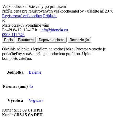
Veľkoodber · nižšie ceny po prihlásení
Nižšia cena pre registrovaných veľkoodberateľov ·
ušetríte až 20 %
Registrovať veľkoodber
Prihlásiť
B
Máte otázku? Poradíme vám
Po–Pi 8–12, 13–17 h ·
info@bionela.eu
0908 111 746
Popis
Parametre
Doprava a platba
Recenzie (0)
Okrúhla nálepka s lepidlom na vodnej báze. Priestor v strede je
potlačiteľný v našej réžii jednoduchou grafikou. Úplne
kompostovateľná.
Jednotka
Balenie
Priemer (mm)
45
Výrobca
Vegware
Kuriér SK
3,69 € s DPH
Kuriér ČR
6,15 € s DPH