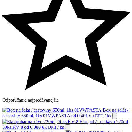
Odporúčanie
najpredávanejšie
Box na šalát /
cestoviny 650ml, 1ks 01VWPASTA
od
0,401
€
/ ks
s DPH
Eko pohár na kávu 220ml,
50ks KV-8
od
0,080
€
/ ks
s DPH