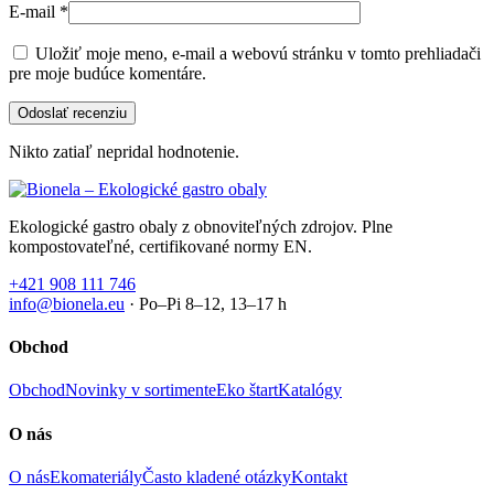
E-mail
*
Uložiť moje meno, e-mail a webovú stránku v tomto prehliadači
pre moje budúce komentáre.
Nikto zatiaľ nepridal hodnotenie.
Ekologické gastro obaly z obnoviteľných zdrojov. Plne
kompostovateľné, certifikované normy EN.
+421 908 111 746
info@bionela.eu
· Po–Pi 8–12, 13–17 h
Obchod
Obchod
Novinky v sortimente
Eko štart
Katalógy
O nás
O nás
Ekomateriály
Často kladené otázky
Kontakt