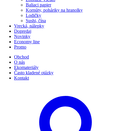
Baliaci papier
Kornúty, poháriky na hranolky
Lodičky
Sushi, čína
Vrecká, nálepky
Dopredaj
Novinky
Economy line
Promo
Obchod
O nás
Ekomateriály
Často kladené otázky
Kontakt