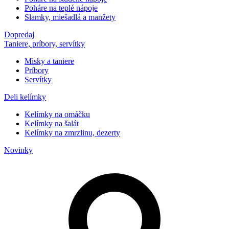
Poháre na teplé nápoje
Slamky, miešadlá a manžety
Dopredaj
Taniere, príbory, servítky
Misky a taniere
Príbory
Servítky
Deli kelímky
Kelímky na omáčku
Kelímky na šalát
Kelímky na zmrzlinu, dezerty
Novinky