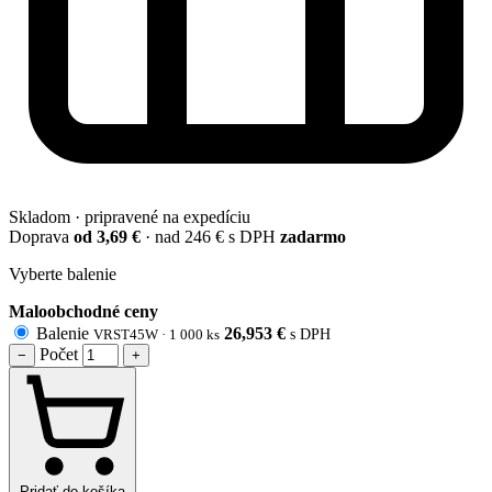
Skladom · pripravené na expedíciu
Doprava
od 3,69 €
· nad 246 € s DPH
zadarmo
Vyberte balenie
Maloobchodné ceny
Balenie
26,953
€
VRST45W · 1 000 ks
s DPH
Počet
−
+
Pridať do košíka