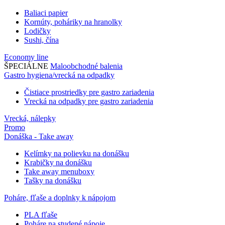
Baliaci papier
Kornúty, poháriky na hranolky
Lodičky
Sushi, čína
Economy line
ŠPECIÁLNE
Maloobchodné balenia
Gastro hygiena/vrecká na odpadky
Čistiace prostriedky pre gastro zariadenia
Vrecká na odpadky pre gastro zariadenia
Vrecká, nálepky
Promo
Donáška - Take away
Kelímky na polievku na donášku
Krabičky na donášku
Take away menuboxy
Tašky na donášku
Poháre, fľaše a doplnky k nápojom
PLA fľaše
Poháre na studené nápoje