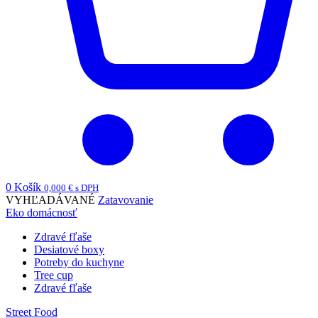
0
Košík
0,000
€
s DPH
VYHĽADÁVANÉ
Zatavovanie
Eko domácnosť
Zdravé fľaše
Desiatové boxy
Potreby do kuchyne
Tree cup
Zdravé fľaše
Street Food