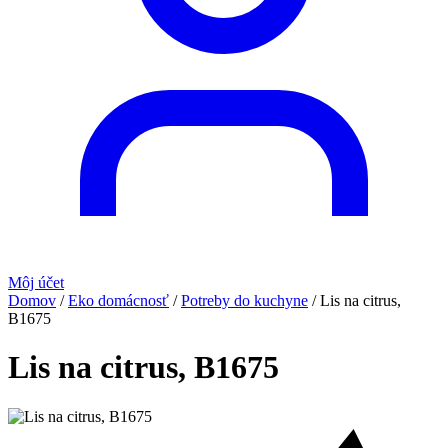
Môj účet
Domov
/
Eko domácnosť
/
Potreby do kuchyne
/
Lis na citrus,
B1675
Lis na citrus, B1675