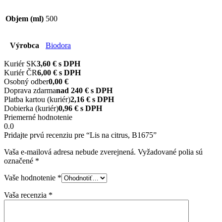
Objem (ml)
500
Výrobca
Biodora
Kuriér SK
3,60 € s DPH
Kuriér ČR
6,00 € s DPH
Osobný odber
0,00 €
Doprava zdarma
nad 240 € s DPH
Platba kartou (kuriér)
2,16 € s DPH
Dobierka (kuriér)
0,96 € s DPH
Priemerné hodnotenie
0.0
Pridajte prvú recenziu pre “Lis na citrus, B1675”
Vaša e-mailová adresa nebude zverejnená.
Vyžadované polia sú
označené
*
Vaše hodnotenie
*
Vaša recenzia
*