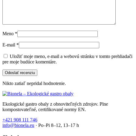
Meno
*
E-mail
*
Uložiť moje meno, e-mail a webovú stránku v tomto prehliadači
pre moje budúce komentáre.
Nikto zatiaľ nepridal hodnotenie.
Ekologické gastro obaly z obnoviteľných zdrojov. Plne
kompostovateľné, certifikované normy EN.
+421 908 111 746
info@bionela.eu
· Po–Pi 8–12, 13–17 h