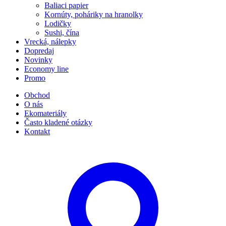
Baliaci papier
Kornúty, poháriky na hranolky
Lodičky
Sushi, čína
Vrecká, nálepky
Dopredaj
Novinky
Economy line
Promo
Obchod
O nás
Ekomateriály
Často kladené otázky
Kontakt