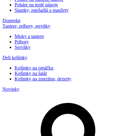
Poháre na teplé nápoje
Slamky, miešadlá a manžety
Dopredaj
Taniere, príbory, servítky
Misky a taniere
Príbory
Servítky
Deli kelímky
Kelímky na omáčku
Kelímky na šalát
Kelímky na zmrzlinu, dezerty
Novinky