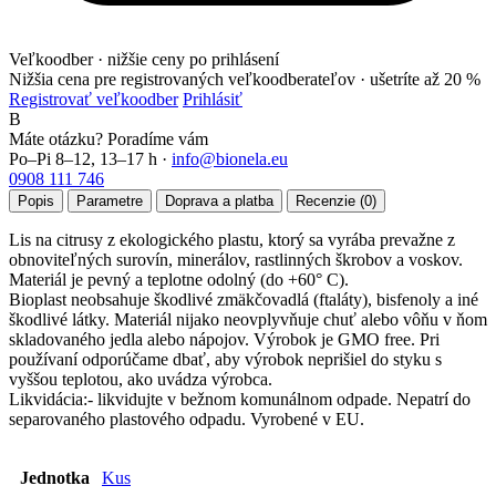
Veľkoodber · nižšie ceny po prihlásení
Nižšia cena pre registrovaných veľkoodberateľov ·
ušetríte až 20 %
Registrovať veľkoodber
Prihlásiť
B
Máte otázku? Poradíme vám
Po–Pi 8–12, 13–17 h ·
info@bionela.eu
0908 111 746
Popis
Parametre
Doprava a platba
Recenzie (0)
Lis na citrusy z ekologického plastu, ktorý sa vyrába prevažne z
obnoviteľných surovín, minerálov, rastlinných škrobov a voskov.
Materiál je pevný a teplotne odolný (do +60° C).
Bioplast neobsahuje škodlivé zmäkčovadlá (ftaláty), bisfenoly a iné
škodlivé látky. Materiál nijako neovplyvňuje chuť alebo vôňu v ňom
skladovaného jedla alebo nápojov. Výrobok je GMO free. Pri
používaní odporúčame dbať, aby výrobok neprišiel do styku s
vyššou teplotou, ako uvádza výrobca.
Likvidácia:- likvidujte v bežnom komunálnom odpade. Nepatrí do
separovaného plastového odpadu. Vyrobené v EU.
Jednotka
Kus