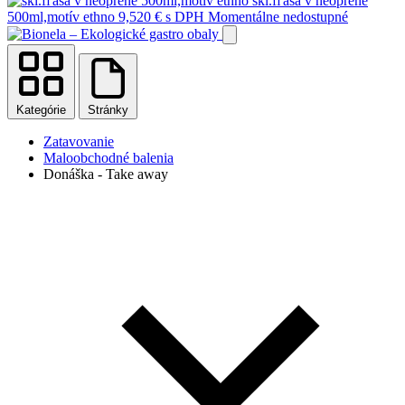
skl.fľaša v neopréne
500ml,motív ethno
9,520
€
s DPH
Momentálne nedostupné
Kategórie
Stránky
Zatavovanie
Maloobchodné balenia
Donáška - Take away