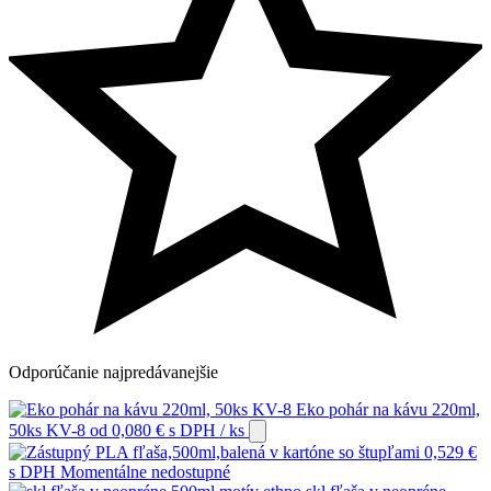
Odporúčanie
najpredávanejšie
Eko pohár na kávu 220ml,
50ks KV-8
od
0,080
€
s DPH
/ ks
PLA fľaša,500ml,balená v kartóne so štupľami
0,529
€
s DPH
Momentálne nedostupné