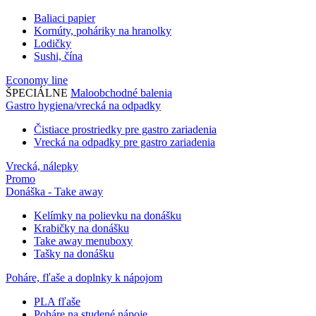
Baliaci papier
Kornúty, poháriky na hranolky
Lodičky
Sushi, čína
Economy line
ŠPECIÁLNE
Maloobchodné balenia
Gastro hygiena/vrecká na odpadky
Čistiace prostriedky pre gastro zariadenia
Vrecká na odpadky pre gastro zariadenia
Vrecká, nálepky
Promo
Donáška - Take away
Kelímky na polievku na donášku
Krabičky na donášku
Take away menuboxy
Tašky na donášku
Poháre, fľaše a doplnky k nápojom
PLA fľaše
Poháre na studené nápoje