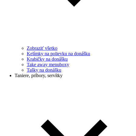
Zobraziť všetko
Kelímky na polievku na donášku
Krabičky na donášku
Take away menuboxy
Tašky na donášku
Taniere, príbory, servítky