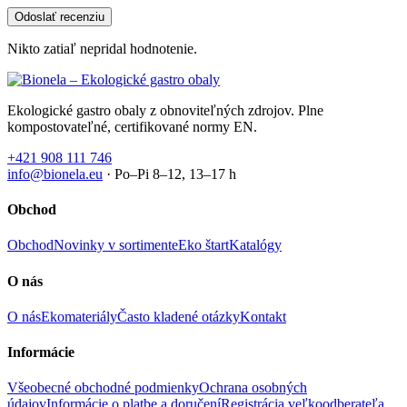
Nikto zatiaľ nepridal hodnotenie.
Ekologické gastro obaly z obnoviteľných zdrojov. Plne
kompostovateľné, certifikované normy EN.
+421 908 111 746
info@bionela.eu
· Po–Pi 8–12, 13–17 h
Obchod
Obchod
Novinky v sortimente
Eko štart
Katalógy
O nás
O nás
Ekomateriály
Často kladené otázky
Kontakt
Informácie
Všeobecné obchodné podmienky
Ochrana osobných
údajov
Informácie o platbe a doručení
Registrácia veľkoodberateľa