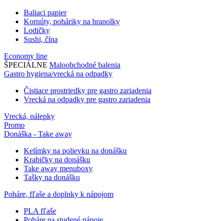
Baliaci papier
Kornúty, poháriky na hranolky
Lodičky
Sushi, čína
Economy line
ŠPECIÁLNE
Maloobchodné balenia
Gastro hygiena/vrecká na odpadky
Čistiace prostriedky pre gastro zariadenia
Vrecká na odpadky pre gastro zariadenia
Vrecká, nálepky
Promo
Donáška - Take away
Kelímky na polievku na donášku
Krabičky na donášku
Take away menuboxy
Tašky na donášku
Poháre, fľaše a doplnky k nápojom
PLA fľaše
Poháre na studené nápoje