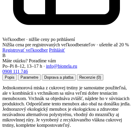
Veľkoodber · nižšie ceny po prihlásení
Nižšia cena pre registrovaných veľkoodberateľov ·
ušetríte až 20 %
Registrovať veľkoodber
Prihlásiť
B
Máte otázku? Poradíme vám
Po–Pi 8–12, 13–17 h ·
info@bionela.eu
0908 111 746
Popis
Parametre
Doprava a platba
Recenzie (0)
Jednokomorová miska z cukrovej trstiny je samostatne použiteľná,
ale v kombinácii s vrchnákom sa stáva veľmi dobre tesniacim
menuboxom. Vrchnák sa objednáva zvlášť, nájdete ho v súvisiacich
produktoch. Odporúčame tento menubox ako obal na donášku jedla.
Jednorazový ekologický menubox je ekologickou a zdravotne
nezávadnou alternatívou polystyrénu, vhodný do mrazničky aj
mikrovlnnej rúry. Je vyrobený z recyklovaného vlákna cukrovej
trstiny, kompletne kompostovateľný.