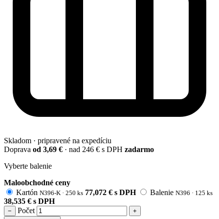
Skladom · pripravené na expedíciu
Doprava
od 3,69 €
· nad 246 € s DPH
zadarmo
Vyberte balenie
Maloobchodné ceny
Kartón
77,072
€
s DPH
Balenie
N396-K · 250 ks
N396 · 125 ks
38,535
€
s DPH
Počet
−
+