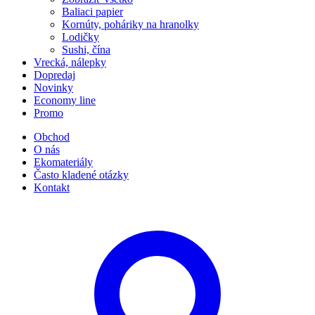
Baliaci papier
Kornúty, poháriky na hranolky
Lodičky
Sushi, čína
Vrecká, nálepky
Dopredaj
Novinky
Economy line
Promo
Obchod
O nás
Ekomateriály
Často kladené otázky
Kontakt