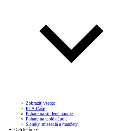
Zobraziť všetko
PLA fľaše
Poháre na studené nápoje
Poháre na teplé nápoje
Slamky, miešadlá a manžety
Deli kelímky