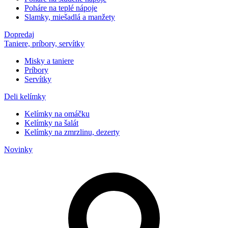
Poháre na teplé nápoje
Slamky, miešadlá a manžety
Dopredaj
Taniere, príbory, servítky
Misky a taniere
Príbory
Servítky
Deli kelímky
Kelímky na omáčku
Kelímky na šalát
Kelímky na zmrzlinu, dezerty
Novinky