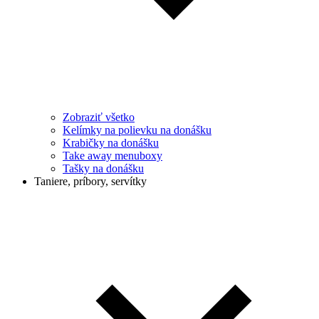
Zobraziť všetko
Kelímky na polievku na donášku
Krabičky na donášku
Take away menuboxy
Tašky na donášku
Taniere, príbory, servítky