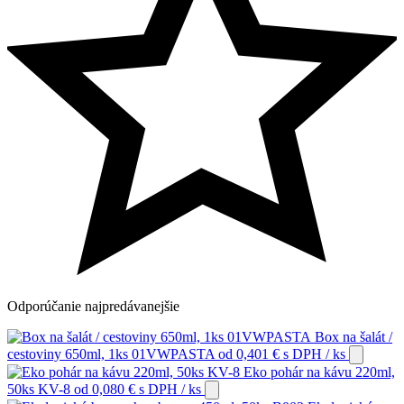
Odporúčanie
najpredávanejšie
Box na šalát /
cestoviny 650ml, 1ks 01VWPASTA
od
0,401
€
s DPH
/ ks
Eko pohár na kávu 220ml,
50ks KV-8
od
0,080
€
s DPH
/ ks