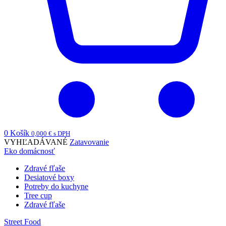
0
Košík
0,000
€
s DPH
VYHĽADÁVANÉ
Zatavovanie
Eko domácnosť
Zdravé fľaše
Desiatové boxy
Potreby do kuchyne
Tree cup
Zdravé fľaše
Street Food