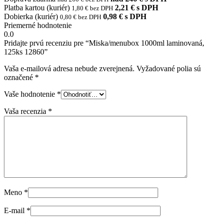
Platba kartou (kuriér)
2,21 € s DPH
1,80 € bez DPH
Dobierka (kuriér)
0,98 € s DPH
0,80 € bez DPH
Priemerné hodnotenie
0.0
Pridajte prvú recenziu pre “Miska/menubox 1000ml laminovaná,
125ks 12860”
Vaša e-mailová adresa nebude zverejnená.
Vyžadované polia sú
označené
*
Vaše hodnotenie
*
Vaša recenzia
*
Meno
*
E-mail
*