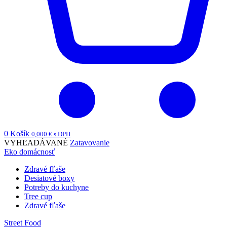
0
Košík
0,000
€
s DPH
VYHĽADÁVANÉ
Zatavovanie
Eko domácnosť
Zdravé fľaše
Desiatové boxy
Potreby do kuchyne
Tree cup
Zdravé fľaše
Street Food