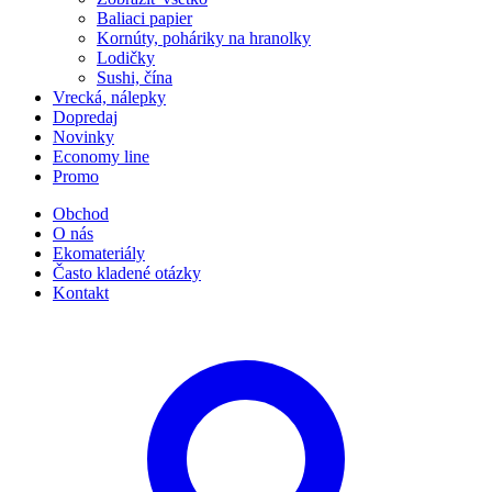
Baliaci papier
Kornúty, poháriky na hranolky
Lodičky
Sushi, čína
Vrecká, nálepky
Dopredaj
Novinky
Economy line
Promo
Obchod
O nás
Ekomateriály
Často kladené otázky
Kontakt