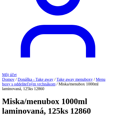
Môj účet
Domov
/
Donáška - Take away
/
Take away menuboxy
/
Menu
boxy s oddeliteľným vrchnákom
/
Miska/menubox 1000ml
laminovaná, 125ks 12860
Miska/menubox 1000ml
laminovaná, 125ks 12860