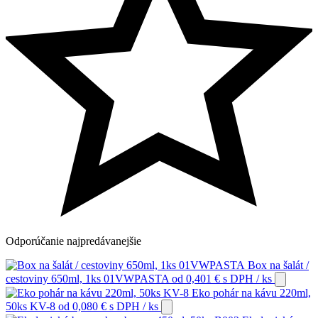
Odporúčanie
najpredávanejšie
Box na šalát /
cestoviny 650ml, 1ks 01VWPASTA
od
0,401
€
s DPH
/ ks
Eko pohár na kávu 220ml,
50ks KV-8
od
0,080
€
s DPH
/ ks