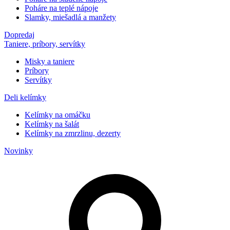
Poháre na teplé nápoje
Slamky, miešadlá a manžety
Dopredaj
Taniere, príbory, servítky
Misky a taniere
Príbory
Servítky
Deli kelímky
Kelímky na omáčku
Kelímky na šalát
Kelímky na zmrzlinu, dezerty
Novinky