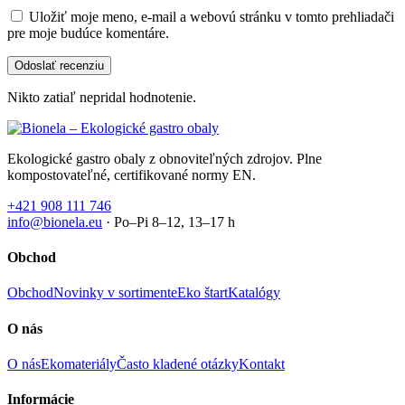
Uložiť moje meno, e-mail a webovú stránku v tomto prehliadači
pre moje budúce komentáre.
Nikto zatiaľ nepridal hodnotenie.
Ekologické gastro obaly z obnoviteľných zdrojov. Plne
kompostovateľné, certifikované normy EN.
+421 908 111 746
info@bionela.eu
· Po–Pi 8–12, 13–17 h
Obchod
Obchod
Novinky v sortimente
Eko štart
Katalógy
O nás
O nás
Ekomateriály
Často kladené otázky
Kontakt
Informácie