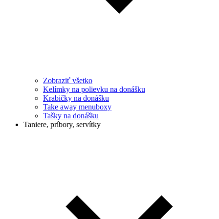
Zobraziť všetko
Kelímky na polievku na donášku
Krabičky na donášku
Take away menuboxy
Tašky na donášku
Taniere, príbory, servítky