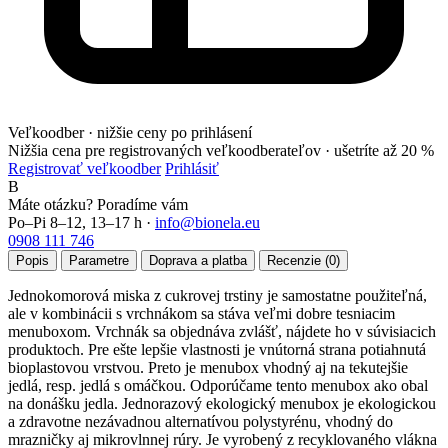
Veľkoodber · nižšie ceny po prihlásení
Nižšia cena pre registrovaných veľkoodberateľov ·
ušetríte až 20 %
Registrovať veľkoodber
Prihlásiť
B
Máte otázku? Poradíme vám
Po–Pi 8–12, 13–17 h ·
info@bionela.eu
0908 111 746
Popis
Parametre
Doprava a platba
Recenzie (0)
Jednokomorová miska z cukrovej trstiny je samostatne použiteľná,
ale v kombinácii s vrchnákom sa stáva veľmi dobre tesniacim
menuboxom. Vrchnák sa objednáva zvlášť, nájdete ho v súvisiacich
produktoch. Pre ešte lepšie vlastnosti je vnútorná strana potiahnutá
bioplastovou vrstvou. Preto je menubox vhodný aj na tekutejšie
jedlá, resp. jedlá s omáčkou. Odporúčame tento menubox ako obal
na donášku jedla. Jednorazový ekologický menubox je ekologickou
a zdravotne nezávadnou alternatívou polystyrénu, vhodný do
mrazničky aj mikrovlnnej rúry. Je vyrobený z recyklovaného vlákna