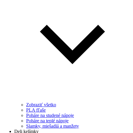
Zobraziť všetko
PLA fľaše
Poháre na studené nápoje
Poháre na teplé nápoje
Slamky, miešadlá a manžety
Deli kelímky