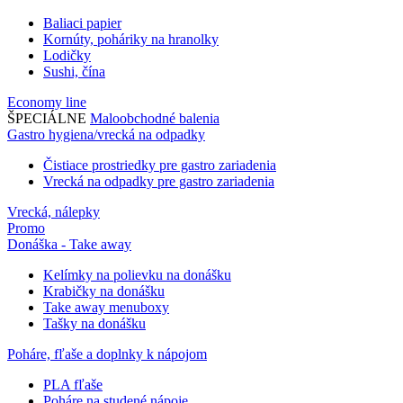
Baliaci papier
Kornúty, poháriky na hranolky
Lodičky
Sushi, čína
Economy line
ŠPECIÁLNE
Maloobchodné balenia
Gastro hygiena/vrecká na odpadky
Čistiace prostriedky pre gastro zariadenia
Vrecká na odpadky pre gastro zariadenia
Vrecká, nálepky
Promo
Donáška - Take away
Kelímky na polievku na donášku
Krabičky na donášku
Take away menuboxy
Tašky na donášku
Poháre, fľaše a doplnky k nápojom
PLA fľaše
Poháre na studené nápoje