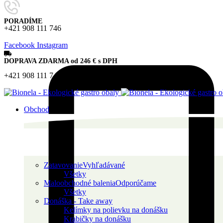
PORADÍME
+421 908 111 746
Facebook
Instagram
DOPRAVA ZDARMA od
246
€
s DPH
+421 908 111 746
Obchod
Zatavovanie
Vyhľadávané
Všetky
Maloobchodné balenia
Odporúčame
Všetky
Donáška - Take away
Kelímky na polievku na donášku
Krabičky na donášku