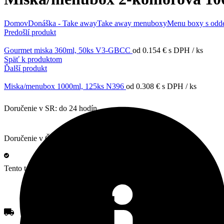
Domov
Donáška - Take away
Take away menuboxy
Menu boxy s odd
Predošlí produkt
Gourmet miska 360ml, 50ks V3-GBCC
od
0.154
€
s DPH
/ ks
Späť k produktom
Ďalší produkt
Miska/menubox 1000ml, 125ks N396
od
0.308
€
s DPH
/ ks
Doručenie v SR:
do 24 hodín
Doručenie v ČR:
do 48 hodín
Tento tovar:
je skladom
Kliknite sem ak chcete zväčšiť