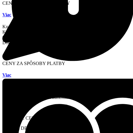
CENY ZA SPÔSOBY DOPRAVY
Viac
Kuriér SK:
3.690
€
s DPH
Kuriér ČR:
6.150
€
s DPH
Osobný odber:
0.000
€
Doprava zdarma:
nad
246
€
s DPH
CENY ZA SPÔSOBY PLATBY
Viac
Platba v hotovosti pri osobnom odbere:
0.000
€
Platba v hotovosti pri doručení kurierom:
0.984
€
s DPH
Platba kartou pri doručení kurierom:
2.214
€
s DPH
ZÍSKAJTE CENU
0.308
€
s DPH
/ ks