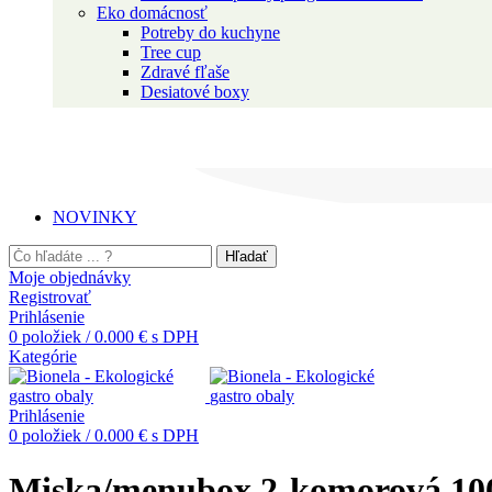
Eko domácnosť
Potreby do kuchyne
Tree cup
Zdravé fľaše
Desiatové boxy
NOVINKY
Hľadať
Moje objednávky
Registrovať
Prihlásenie
0
položiek
/
0.000
€
s DPH
Kategórie
Prihlásenie
0
položiek
/
0.000
€
s DPH
Miska/menubox 2-komorová 100