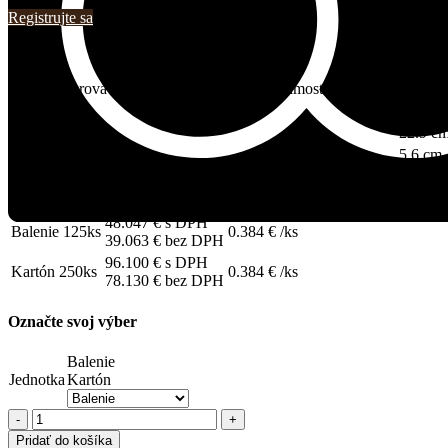
Registrujte sa
Popis:
Dvojkomorová miska z cukrovej trstiny je samostatne použiteľná, ale
Dĺžka
15.3 c
Šírka
22.9 c
Výška
5.6 cm
Objem
1 l
Výrobca
Pacovis
48.047
€
s DPH
Balenie 125ks
0.384
€
/ks
39.063
€
bez DPH
96.100
€
s DPH
Kartón 250ks
0.384
€
/ks
78.130
€
bez DPH
Označte svoj výber
Balenie
Jednotka
Kartón
množstvo
Miska/menubox
Pridať do košíka