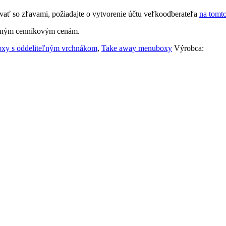
ať so zľavami, požiadajte o vytvorenie účtu veľkoodberateľa
na tomt
ežným cenníkovým cenám.
xy s oddeliteľným vrchnákom
,
Take away menuboxy
Výrobca: