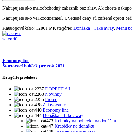
2-
komorová
Nakupujete ako maloobchodný zákazník bez zliav. Ak chcete nakupov
1000ml
laminovaná,
Nakupujete ako veľkoodberateľ. Uvedené ceny sú znížené oproti b
125ks
12861
Katalógové číslo:
12861-P
Kategórie:
Donáška - Take away
,
Menu bo
zatvoriť
Economy line
Štartovací balíček pre rok 2021.
Kategórie produktov
DOPREDAJ
Novinky
Promo
Zatavovanie
Economy line
Donáška - Take away
Kelímky na polievku na donášku
Krabičky na donášku
Take away menuboxy