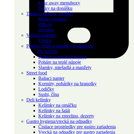
Take away menuboxy
Tašky na donášku
Taniere, príbory, servítky
Misky a taniere
Príbory
Servítky
Vrecká, nálepky
Všetky
Poháre, fľaše a doplnky k nápojom
PLA fľaše
Poháre na studené nápoje
Poháre na teplé nápoje
Slamky, miešadlá a manžety
Street food
Baliaci papier
Kornúty, poháriky na hranolky
Lodičky
Sushi, čína
Deli kelímky
Kelímky na omáčku
Kelímky na šalát
Kelímky na zmrzlinu, dezerty
Gastro hygiena/vrecká na odpadky
Čistiace prostriedky pre gastro zariadenia
Vrecká na odpadky pre gastro zariadenia