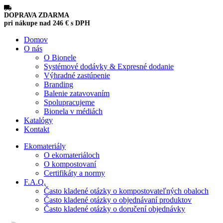
DOPRAVA ZDARMA
pri nákupe nad
246
€
s DPH
Domov
O nás
O Bionele
Systémové dodávky & Expresné dodanie
Výhradné zastúpenie
Branding
Balenie zatavovaním
Spolupracujeme
Bionela v médiách
Katalógy
Kontakt
Ekomateriály
O ekomateriáloch
O kompostovaní
Certifikáty a normy
F.A.Q.
Často kladené otázky o kompostovateľných obaloch
Často kladené otázky o objednávaní produktov
Často kladené otázky o doručení objednávky