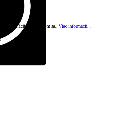
 v kombinácii s vrchnákom sa...
Viac informácií...
m
m