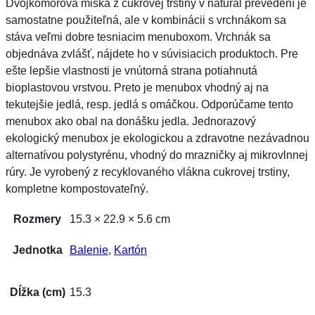
Dvojkomorová miska z cukrovej trstiny v natural prevedení je
samostatne použiteľná, ale v kombinácii s vrchnákom sa
stáva veľmi dobre tesniacim menuboxom. Vrchnák sa
objednáva zvlášť, nájdete ho v súvisiacich produktoch. Pre
ešte lepšie vlastnosti je vnútorná strana potiahnutá
bioplastovou vrstvou. Preto je menubox vhodný aj na
tekutejšie jedlá, resp. jedlá s omáčkou. Odporúčame tento
menubox ako obal na donášku jedla. Jednorazový
ekologický menubox je ekologickou a zdravotne nezávadnou
alternatívou polystyrénu, vhodný do mrazničky aj mikrovlnnej
rúry. Je vyrobený z recyklovaného vlákna cukrovej trstiny,
kompletne kompostovateľný.
Rozmery
15.3 × 22.9 × 5.6 cm
Jednotka
Balenie
,
Kartón
Dĺžka (cm)
15.3