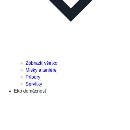
Zobraziť všetko
Misky a taniere
Príbory
Servítky
Eko domácnosť