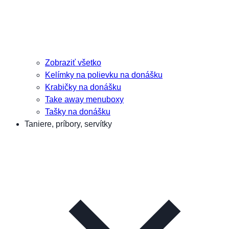
Zobraziť všetko
Kelímky na polievku na donášku
Krabičky na donášku
Take away menuboxy
Tašky na donášku
Taniere, príbory, servítky