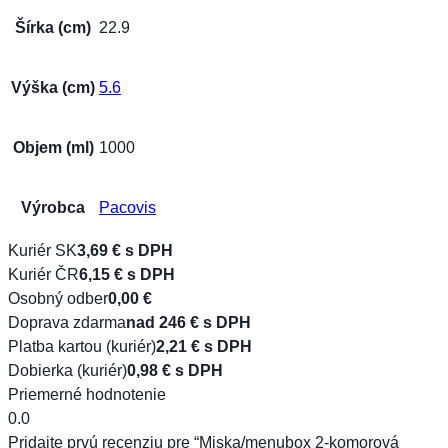
Šírka (cm)
22.9
Výška (cm)
5.6
Objem (ml)
1000
Výrobca
Pacovis
Kuriér SK
3,69 € s DPH
Kuriér ČR
6,15 € s DPH
Osobný odber
0,00 €
Doprava zdarma
nad 246 € s DPH
Platba kartou (kuriér)
2,21 € s DPH
Dobierka (kuriér)
0,98 € s DPH
Priemerné hodnotenie
0.0
Pridajte prvú recenziu pre “Miska/menubox 2-komorová