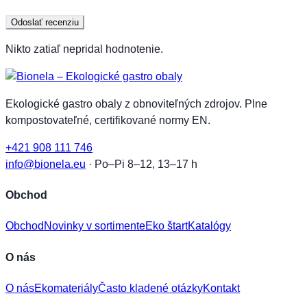
Nikto zatiaľ nepridal hodnotenie.
Ekologické gastro obaly z obnoviteľných zdrojov. Plne
kompostovateľné, certifikované normy EN.
+421 908 111 746
info@bionela.eu
· Po–Pi 8–12, 13–17 h
Obchod
Obchod
Novinky v sortimente
Eko štart
Katalógy
O nás
O nás
Ekomateriály
Často kladené otázky
Kontakt