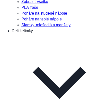
Zobraziť všetko
PLA fľaše
Poháre na studené nápoje
Poháre na teplé nápoje
Slamky, miešadlá a manžety
Deli kelímky