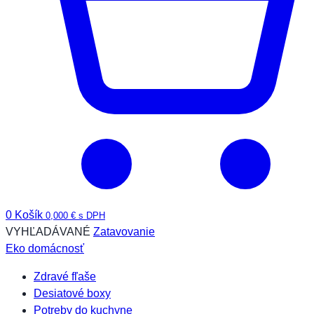
0
Košík
0,000
€
s DPH
VYHĽADÁVANÉ
Zatavovanie
Eko domácnosť
Zdravé fľaše
Desiatové boxy
Potreby do kuchyne