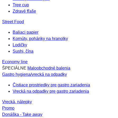
Tree cup
Zdravé fľaše
Street Food
Baliaci papier
Kornúty, poháriky na hranolky
Lodičky
Sushi, čína
Economy line
ŠPECIÁLNE
Maloobchodné balenia
Gastro hygiena/vrecká na odpadky
Čistiace prostriedky pre gastro zariadenia
Vrecká na odpadky pre gastro zariadenia
Vrecká, nálepky
Promo
Donáška - Take away