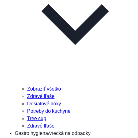
Zobraziť všetko
Zdravé fľaše
Desiatové boxy
Potreby do kuchyne
Tree cup
Zdravé fľaše
Gastro hygiena/vrecká na odpadky