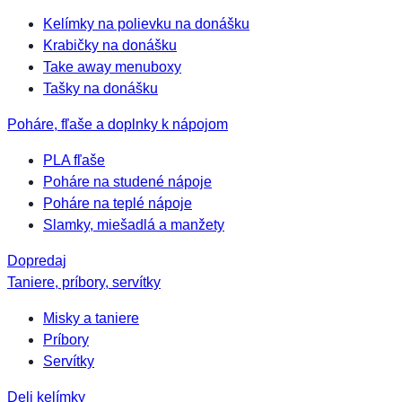
Kelímky na polievku na donášku
Krabičky na donášku
Take away menuboxy
Tašky na donášku
Poháre, fľaše a doplnky k nápojom
PLA fľaše
Poháre na studené nápoje
Poháre na teplé nápoje
Slamky, miešadlá a manžety
Dopredaj
Taniere, príbory, servítky
Misky a taniere
Príbory
Servítky
Deli kelímky