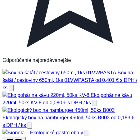
Odporúčanie
najpredávanejšie
Box na
šalát / cestoviny 650ml, 1ks 01VWPASTA
od
0,401
€
s DPH
/
ks
Eko pohár na kávu
220ml, 50ks KV-8
od
0,080
€
s DPH
/ ks
Ekologický box na hamburger 450ml, 50ks B003
od
0,183
€
s DPH
/ ks