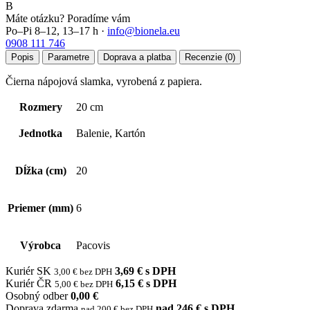
B
Máte otázku? Poradíme vám
Po–Pi 8–12, 13–17 h ·
info@bionela.eu
0908 111 746
Popis
Parametre
Doprava a platba
Recenzie (0)
Čierna nápojová slamka, vyrobená z papiera.
Rozmery
20 cm
Jednotka
Balenie, Kartón
Dĺžka (cm)
20
Priemer (mm)
6
Výrobca
Pacovis
Kuriér SK
3,69 € s DPH
3,00 € bez DPH
Kuriér ČR
6,15 € s DPH
5,00 € bez DPH
Osobný odber
0,00 €
Doprava zdarma
nad 246 € s DPH
nad 200 € bez DPH