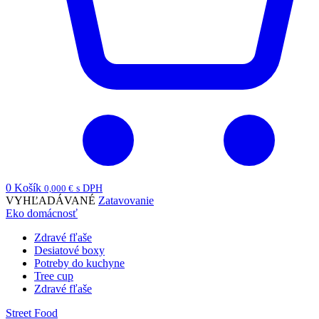
0
Košík
0,000
€
s DPH
VYHĽADÁVANÉ
Zatavovanie
Eko domácnosť
Zdravé fľaše
Desiatové boxy
Potreby do kuchyne
Tree cup
Zdravé fľaše
Street Food