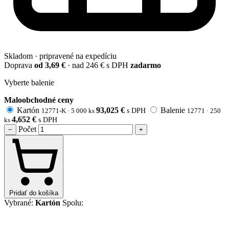
Skladom · pripravené na expedíciu
Doprava
od 3,69 €
· nad 246 € s DPH
zadarmo
Vyberte balenie
Maloobchodné ceny
Kartón
93,025
€
Balenie
12771-K ·
5 000 ks
s DPH
12771 ·
250
4,652
€
ks
s DPH
Počet
−
+
Pridať do košíka
Vybrané:
Kartón
Spolu: