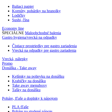
Baliaci papier
Kornúty, poháriky na hranolky
Lodičky
Sushi, čína
Economy line
ŠPECIÁLNE
Maloobchodné balenia
Gastro hygiena/vrecká na odpadky
Čistiace prostriedky pre gastro zariadenia
Vrecká na odpadky pre gastro zariadenia
Vrecká, nálepky
Promo
Donáška - Take away
Kelímky na polievku na donášku
Krabičky na donášku
Take away menuboxy
Tašky na donášku
Poháre, fľaše a doplnky k nápojom
PLA fľaše
Poháre na studené nápoje