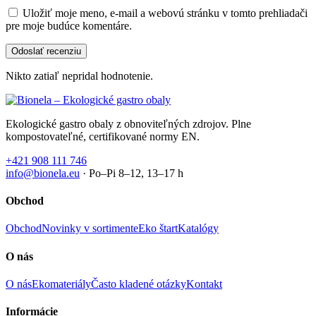
Uložiť moje meno, e-mail a webovú stránku v tomto prehliadači
pre moje budúce komentáre.
Nikto zatiaľ nepridal hodnotenie.
Ekologické gastro obaly z obnoviteľných zdrojov. Plne
kompostovateľné, certifikované normy EN.
+421 908 111 746
info@bionela.eu
· Po–Pi 8–12, 13–17 h
Obchod
Obchod
Novinky v sortimente
Eko štart
Katalógy
O nás
O nás
Ekomateriály
Často kladené otázky
Kontakt
Informácie