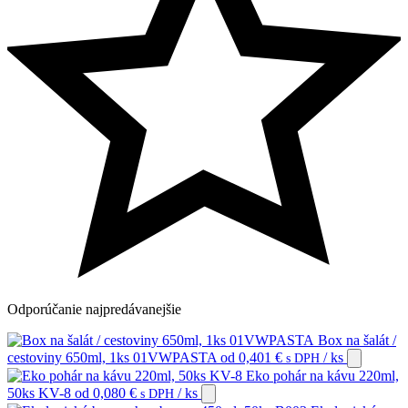
Odporúčanie
najpredávanejšie
Box na šalát /
cestoviny 650ml, 1ks 01VWPASTA
od
0,401
€
/ ks
s DPH
Eko pohár na kávu 220ml,
50ks KV-8
od
0,080
€
/ ks
s DPH