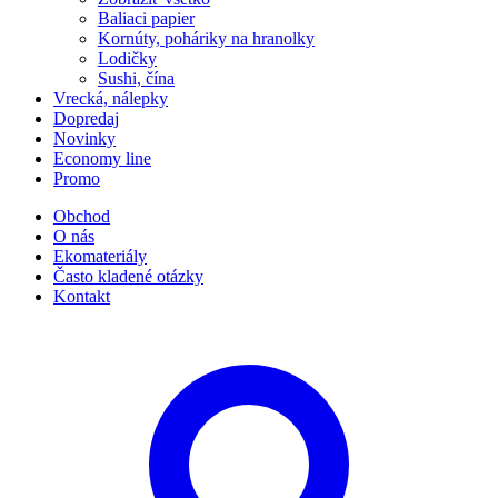
Baliaci papier
Kornúty, poháriky na hranolky
Lodičky
Sushi, čína
Vrecká, nálepky
Dopredaj
Novinky
Economy line
Promo
Obchod
O nás
Ekomateriály
Často kladené otázky
Kontakt