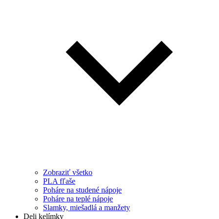
Zobraziť všetko
PLA fľaše
Poháre na studené nápoje
Poháre na teplé nápoje
Slamky, miešadlá a manžety
Deli kelímky