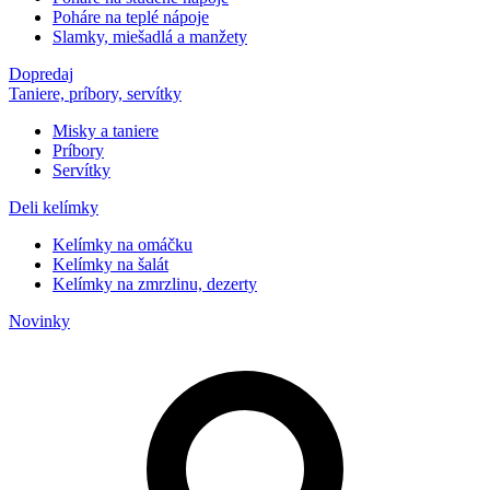
Poháre na teplé nápoje
Slamky, miešadlá a manžety
Dopredaj
Taniere, príbory, servítky
Misky a taniere
Príbory
Servítky
Deli kelímky
Kelímky na omáčku
Kelímky na šalát
Kelímky na zmrzlinu, dezerty
Novinky