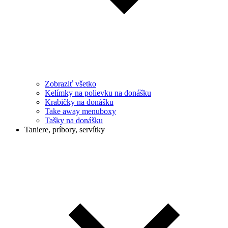
Zobraziť všetko
Kelímky na polievku na donášku
Krabičky na donášku
Take away menuboxy
Tašky na donášku
Taniere, príbory, servítky