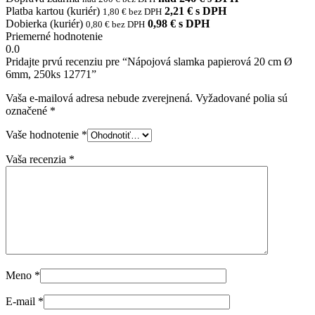
Platba kartou (kuriér)
2,21 € s DPH
1,80 € bez DPH
Dobierka (kuriér)
0,98 € s DPH
0,80 € bez DPH
Priemerné hodnotenie
0.0
Pridajte prvú recenziu pre “Nápojová slamka papierová 20 cm Ø
6mm, 250ks 12771”
Vaša e-mailová adresa nebude zverejnená.
Vyžadované polia sú
označené
*
Vaše hodnotenie
*
Vaša recenzia
*
Meno
*
E-mail
*