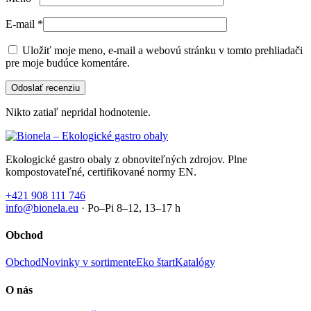
E-mail
*
Uložiť moje meno, e-mail a webovú stránku v tomto prehliadači
pre moje budúce komentáre.
Nikto zatiaľ nepridal hodnotenie.
Ekologické gastro obaly z obnoviteľných zdrojov. Plne
kompostovateľné, certifikované normy EN.
+421 908 111 746
info@bionela.eu
· Po–Pi 8–12, 13–17 h
Obchod
Obchod
Novinky v sortimente
Eko štart
Katalógy
O nás