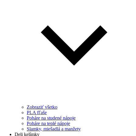
Zobraziť všetko
PLA fľaše
Poháre na studené nápoje
Poháre na teplé nápoje
Slamky, miešadlá a manžety
Deli kelímky