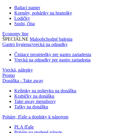
Baliaci papier
Kornúty, poháriky na hranolky
Lodičky
Sushi, čína
Economy line
ŠPECIÁLNE
Maloobchodné balenia
Gastro hygiena/vrecká na odpadky
Čistiace prostriedky pre gastro zariadenia
Vrecká na odpadky pre gastro zariadenia
Vrecká, nálepky
Promo
Donáška - Take away
Kelímky na polievku na donášku
Krabičky na donášku
Take away menuboxy
Tašky na donášku
Poháre, fľaše a doplnky k nápojom
PLA fľaše
Poháre na studené nápoje