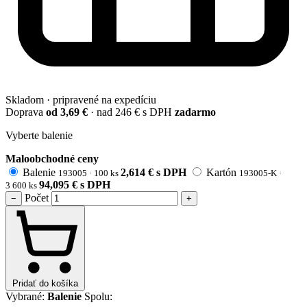
Skladom · pripravené na expedíciu
Doprava
od 3,69 €
· nad 246 € s DPH
zadarmo
Vyberte balenie
Maloobchodné ceny
Balenie
2,614
€
s DPH
Kartón
193005 ·
100 ks
193005-K ·
94,095
€
s DPH
3 600 ks
Počet
−
+
Pridať do košíka
Vybrané:
Balenie
Spolu: