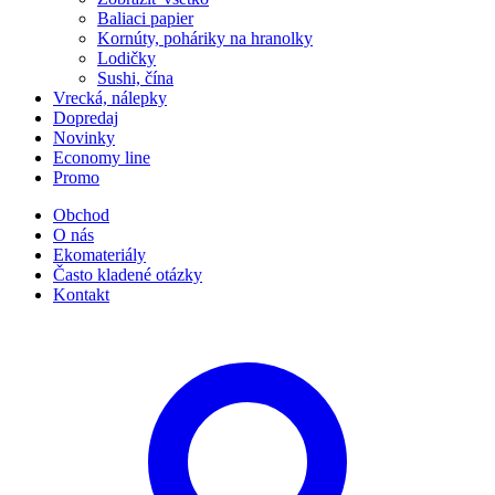
Baliaci papier
Kornúty, poháriky na hranolky
Lodičky
Sushi, čína
Vrecká, nálepky
Dopredaj
Novinky
Economy line
Promo
Obchod
O nás
Ekomateriály
Často kladené otázky
Kontakt