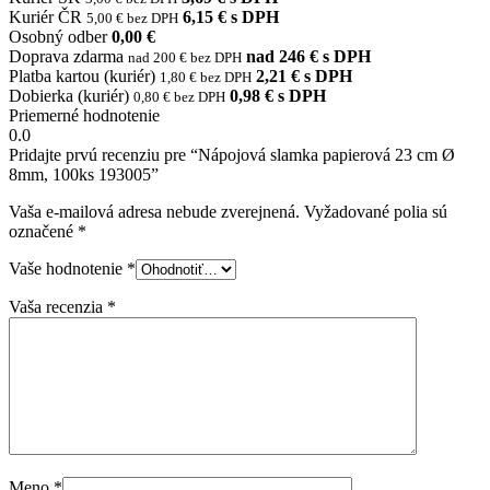
Kuriér ČR
6,15 € s DPH
5,00 € bez DPH
Osobný odber
0,00 €
Doprava zdarma
nad 246 € s DPH
nad 200 € bez DPH
Platba kartou (kuriér)
2,21 € s DPH
1,80 € bez DPH
Dobierka (kuriér)
0,98 € s DPH
0,80 € bez DPH
Priemerné hodnotenie
0.0
Pridajte prvú recenziu pre “Nápojová slamka papierová 23 cm Ø
8mm, 100ks 193005”
Vaša e-mailová adresa nebude zverejnená.
Vyžadované polia sú
označené
*
Vaše hodnotenie
*
Vaša recenzia
*
Meno
*