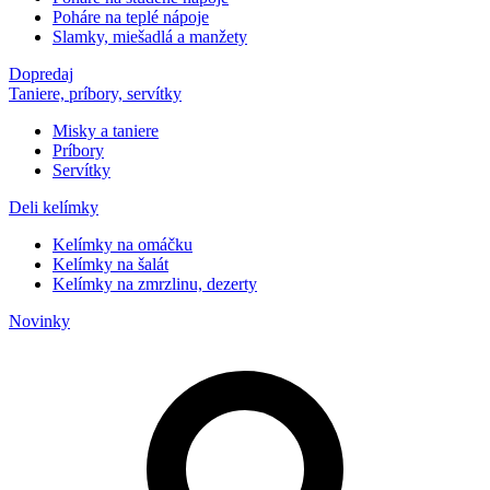
Poháre na teplé nápoje
Slamky, miešadlá a manžety
Dopredaj
Taniere, príbory, servítky
Misky a taniere
Príbory
Servítky
Deli kelímky
Kelímky na omáčku
Kelímky na šalát
Kelímky na zmrzlinu, dezerty
Novinky