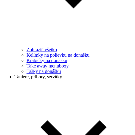
Zobraziť všetko
Kelímky na polievku na donášku
Krabičky na donášku
Take away menuboxy
Tašky na donášku
Taniere, príbory, servítky