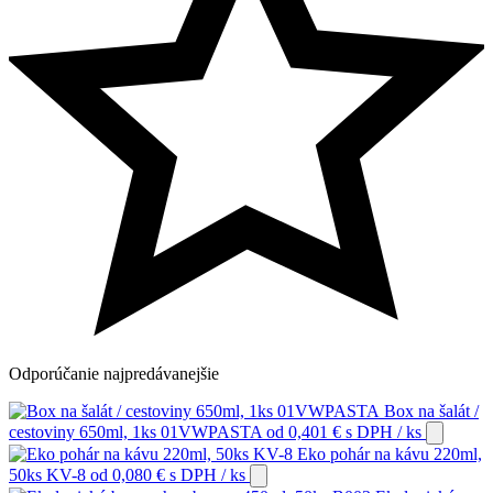
Odporúčanie
najpredávanejšie
Box na šalát /
cestoviny 650ml, 1ks 01VWPASTA
od
0,401
€
s DPH
/ ks
Eko pohár na kávu 220ml,
50ks KV-8
od
0,080
€
s DPH
/ ks