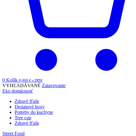
0
Košík
0,000
€
s DPH
VYHĽADÁVANÉ
Zatavovanie
Eko domácnosť
Zdravé fľaše
Desiatové boxy
Potreby do kuchyne
Tree cup
Zdravé fľaše
Street Food