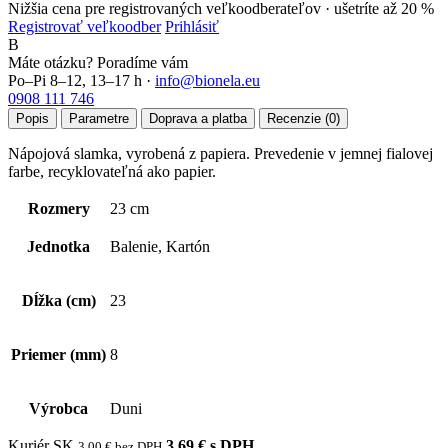
Nižšia cena pre registrovaných veľkoodberateľov ·
ušetríte až 20 %
Registrovať veľkoodber
Prihlásiť
B
Máte otázku? Poradíme vám
Po–Pi 8–12, 13–17 h ·
info@bionela.eu
0908 111 746
Popis
Parametre
Doprava a platba
Recenzie (0)
Nápojová slamka, vyrobená z papiera. Prevedenie v jemnej fialovej
farbe, recyklovateľná ako papier.
Rozmery
23 cm
Jednotka
Balenie, Kartón
Dĺžka (cm)
23
Priemer (mm)
8
Výrobca
Duni
Kuriér SK
3,69 € s DPH
3,00 € bez DPH