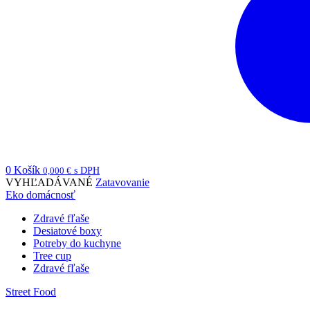
0
Košík
0,000
€
s DPH
VYHĽADÁVANÉ
Zatavovanie
Eko domácnosť
Zdravé fľaše
Desiatové boxy
Potreby do kuchyne
Tree cup
Zdravé fľaše
Street Food