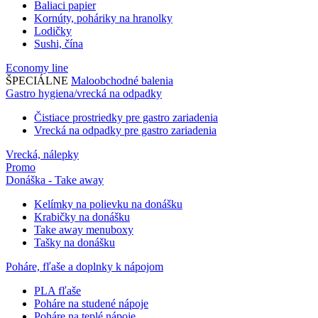
Baliaci papier
Kornúty, poháriky na hranolky
Lodičky
Sushi, čína
Economy line
ŠPECIÁLNE
Maloobchodné balenia
Gastro hygiena/vrecká na odpadky
Čistiace prostriedky pre gastro zariadenia
Vrecká na odpadky pre gastro zariadenia
Vrecká, nálepky
Promo
Donáška - Take away
Kelímky na polievku na donášku
Krabičky na donášku
Take away menuboxy
Tašky na donášku
Poháre, fľaše a doplnky k nápojom
PLA fľaše
Poháre na studené nápoje
Poháre na teplé nápoje