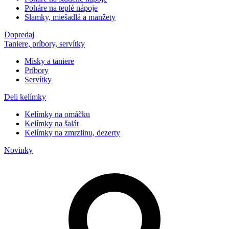
Poháre na teplé nápoje
Slamky, miešadlá a manžety
Dopredaj
Taniere, príbory, servítky
Misky a taniere
Príbory
Servítky
Deli kelímky
Kelímky na omáčku
Kelímky na šalát
Kelímky na zmrzlinu, dezerty
Novinky