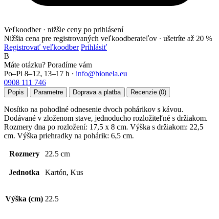
Veľkoodber · nižšie ceny po prihlásení
Nižšia cena pre registrovaných veľkoodberateľov ·
ušetríte až 20 %
Registrovať veľkoodber
Prihlásiť
B
Máte otázku? Poradíme vám
Po–Pi 8–12, 13–17 h ·
info@bionela.eu
0908 111 746
Popis
Parametre
Doprava a platba
Recenzie (0)
Nosítko na pohodlné odnesenie dvoch pohárikov s kávou.
Dodávané v zloženom stave, jednoducho rozložiteľné s držiakom.
Rozmery dna po rozložení: 17,5 x 8 cm. Výška s držiakom: 22,5
cm. Výška priehradky na pohárik: 6,5 cm.
Rozmery
22.5 cm
Jednotka
Kartón, Kus
Výška (cm)
22.5