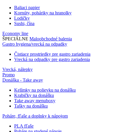
Baliaci papier
Kornúty, poháriky na hranolky
Lodičky
Sushi, čína
Economy line
ŠPECIÁLNE
Maloobchodné balenia
Gastro hygiena/vrecká na odpadky
Čistiace prostriedky pre gastro zariadenia
Vrecká na odpadky pre gastro zariadenia
Vrecká, nálepky
Promo
Donáška - Take away
Kelímky na polievku na donášku
Krabičky na donášku
Take away menuboxy
Tašky na donášku
Poháre, fľaše a doplnky k nápojom
PLA fľaše
Poháre na studené nápoje