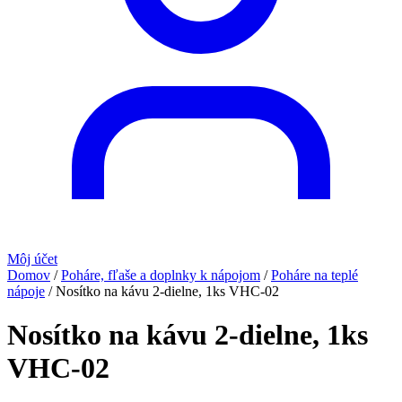
Môj účet
Domov
/
Poháre, fľaše a doplnky k nápojom
/
Poháre na teplé
nápoje
/
Nosítko na kávu 2-dielne, 1ks VHC-02
Nosítko na kávu 2-dielne, 1ks
VHC-02