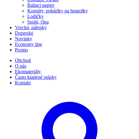
Baliaci papier
Kornúty, poháriky na hranolky
Lodičky
Sushi, čína
Vrecká, nálepky
Dopredaj
Novinky
Economy line
Promo
Obchod
O nás
Ekomateriály
Často kladené otázky
Kontakt