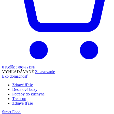
0
Košík
0,000
€
s DPH
VYHĽADÁVANÉ
Zatavovanie
Eko domácnosť
Zdravé fľaše
Desiatové boxy
Potreby do kuchyne
Tree cup
Zdravé fľaše
Street Food