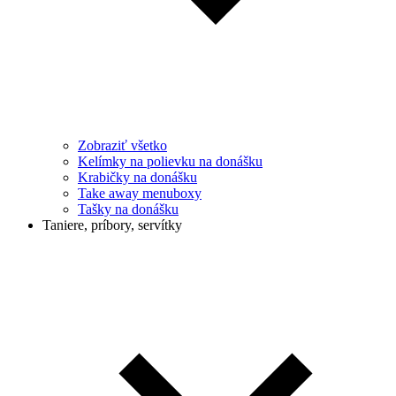
Zobraziť všetko
Kelímky na polievku na donášku
Krabičky na donášku
Take away menuboxy
Tašky na donášku
Taniere, príbory, servítky