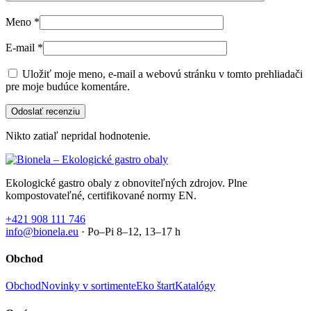
Meno
*
E-mail
*
Uložiť moje meno, e-mail a webovú stránku v tomto prehliadači
pre moje budúce komentáre.
Nikto zatiaľ nepridal hodnotenie.
Ekologické gastro obaly z obnoviteľných zdrojov. Plne
kompostovateľné, certifikované normy EN.
+421 908 111 746
info@bionela.eu
· Po–Pi 8–12, 13–17 h
Obchod
Obchod
Novinky v sortimente
Eko štart
Katalógy