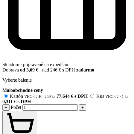
Skladom · pripravené na expedíciu
Doprava
od 3,69 €
· nad 246 € s DPH
zadarmo
Vyberte balenie
Maloobchodné ceny
Kartón
77,644
€
s DPH
Kus
VHC-02-K · 250 ks
VHC-02 · 1 ks
0,311
€
s DPH
Počet
−
+