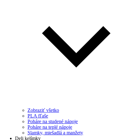
Zobraziť všetko
PLA fľaše
Poháre na studené nápoje
Poháre na teplé nápoje
Slamky, miešadlá a manžety
Deli kelímky