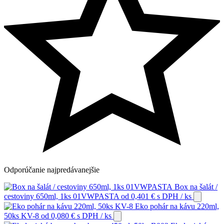
Odporúčanie
najpredávanejšie
Box na šalát /
cestoviny 650ml, 1ks 01VWPASTA
od
0,401
€
s DPH
/ ks
Eko pohár na kávu 220ml,
50ks KV-8
od
0,080
€
s DPH
/ ks