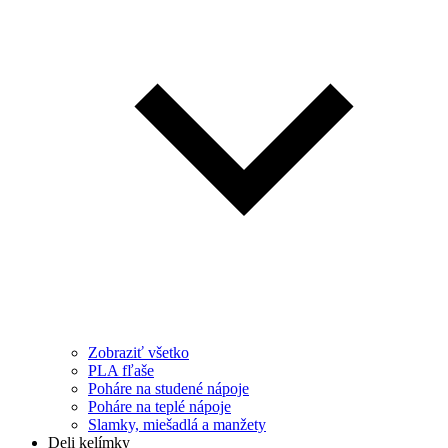
Zobraziť všetko
PLA fľaše
Poháre na studené nápoje
Poháre na teplé nápoje
Slamky, miešadlá a manžety
Deli kelímky