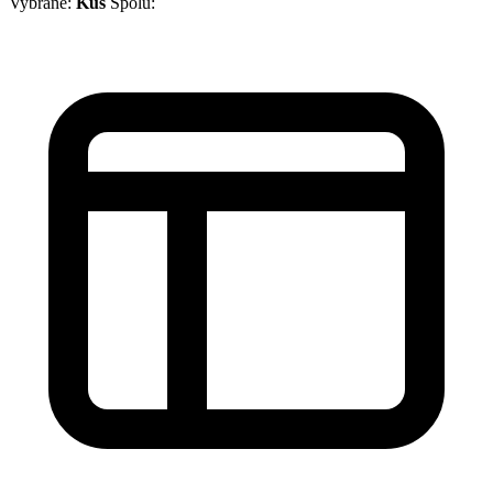
Vybrané:
Kus
Spolu: