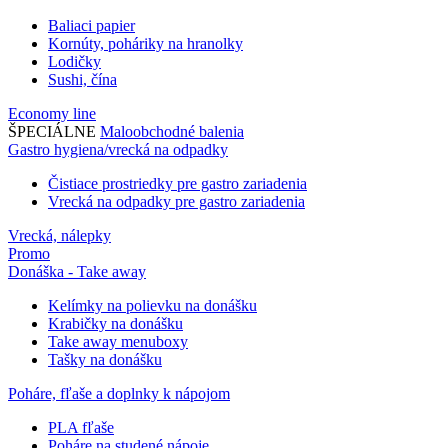
Baliaci papier
Kornúty, poháriky na hranolky
Lodičky
Sushi, čína
Economy line
ŠPECIÁLNE
Maloobchodné balenia
Gastro hygiena/vrecká na odpadky
Čistiace prostriedky pre gastro zariadenia
Vrecká na odpadky pre gastro zariadenia
Vrecká, nálepky
Promo
Donáška - Take away
Kelímky na polievku na donášku
Krabičky na donášku
Take away menuboxy
Tašky na donášku
Poháre, fľaše a doplnky k nápojom
PLA fľaše
Poháre na studené nápoje