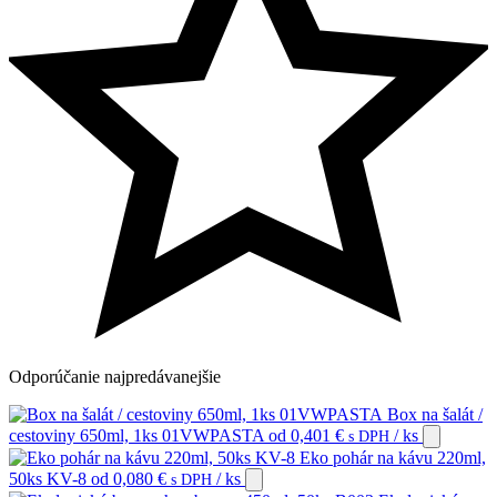
Odporúčanie
najpredávanejšie
Box na šalát /
cestoviny 650ml, 1ks 01VWPASTA
od
0,401
€
/ ks
s DPH
Eko pohár na kávu 220ml,
50ks KV-8
od
0,080
€
/ ks
s DPH