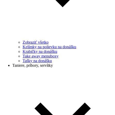
Zobraziť všetko
Kelímky na polievku na donášku
Krabičky na donášku
Take away menuboxy
Tašky na donášku
Taniere, príbory, servítky