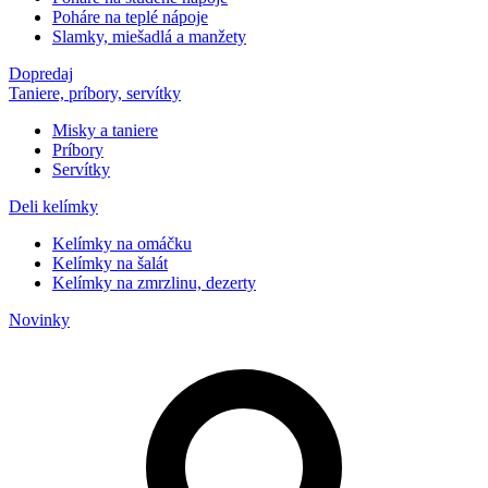
Poháre na teplé nápoje
Slamky, miešadlá a manžety
Dopredaj
Taniere, príbory, servítky
Misky a taniere
Príbory
Servítky
Deli kelímky
Kelímky na omáčku
Kelímky na šalát
Kelímky na zmrzlinu, dezerty
Novinky