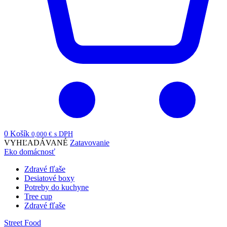
0
Košík
0,000
€
s DPH
VYHĽADÁVANÉ
Zatavovanie
Eko domácnosť
Zdravé fľaše
Desiatové boxy
Potreby do kuchyne
Tree cup
Zdravé fľaše
Street Food