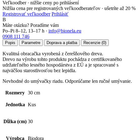
Veľkoodber · nižšie ceny po prihlásení
Nižšia cena pre registrovaných veľkoodberateľov ·
ušetríte až 20 %
Registrovať veľkoodber
Prihlásiť
B
Máte otázku? Poradíme vám
Po–Pi 8–12, 13–17 h ·
info@bionela.eu
0908 111 746
Popis
Parametre
Doprava a platba
Recenzie (0)
Kvalitná obracačka vyrobená z čerešňového dreva.
Drevo na výrobu tohto produktu pochádza z certifikovaného
udržateľného lesného hospodárstva z EÚ a je spracované s
najväčšou starostlivosťou bez lepidla.
Nevhodné do umývačky riadu. Odporúčame len ručné umývanie.
Rozmery
30 cm
Jednotka
Kus
Dĺžka (cm)
30
Výrobca
Biodora