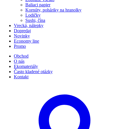
Baliaci papier
Kornúty, poháriky na hranolky
Lodičky
Sushi, čína
Vrecká, nálepky
Dopredaj
Novinky
Economy line
Promo
Obchod
O nás
Ekomateriály
Často kladené otázky
Kontakt