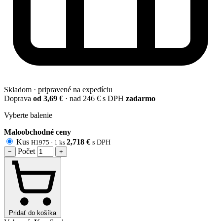
Skladom · pripravené na expedíciu
Doprava
od 3,69 €
· nad 246 € s DPH
zadarmo
Vyberte balenie
Maloobchodné ceny
Kus
2,718
€
H1975 ·
1 ks
s DPH
Počet
−
+
Pridať do košíka