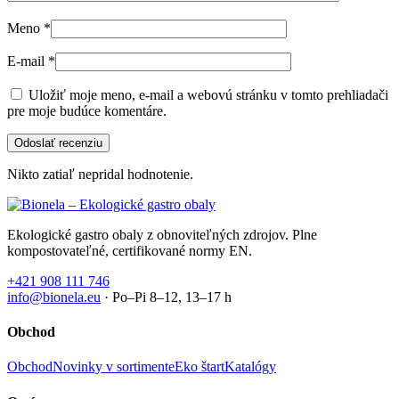
Meno
*
E-mail
*
Uložiť moje meno, e-mail a webovú stránku v tomto prehliadači
pre moje budúce komentáre.
Nikto zatiaľ nepridal hodnotenie.
Ekologické gastro obaly z obnoviteľných zdrojov. Plne
kompostovateľné, certifikované normy EN.
+421 908 111 746
info@bionela.eu
· Po–Pi 8–12, 13–17 h
Obchod
Obchod
Novinky v sortimente
Eko štart
Katalógy