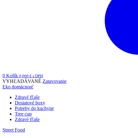
0
Košík
0,000
€
s DPH
VYHĽADÁVANÉ
Zatavovanie
Eko domácnosť
Zdravé fľaše
Desiatové boxy
Potreby do kuchyne
Tree cup
Zdravé fľaše
Street Food