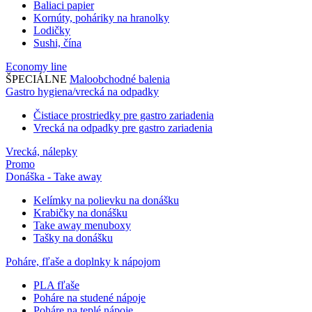
Baliaci papier
Kornúty, poháriky na hranolky
Lodičky
Sushi, čína
Economy line
ŠPECIÁLNE
Maloobchodné balenia
Gastro hygiena/vrecká na odpadky
Čistiace prostriedky pre gastro zariadenia
Vrecká na odpadky pre gastro zariadenia
Vrecká, nálepky
Promo
Donáška - Take away
Kelímky na polievku na donášku
Krabičky na donášku
Take away menuboxy
Tašky na donášku
Poháre, fľaše a doplnky k nápojom
PLA fľaše
Poháre na studené nápoje
Poháre na teplé nápoje