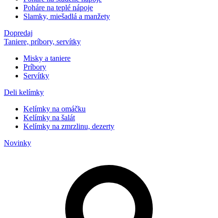
Poháre na teplé nápoje
Slamky, miešadlá a manžety
Dopredaj
Taniere, príbory, servítky
Misky a taniere
Príbory
Servítky
Deli kelímky
Kelímky na omáčku
Kelímky na šalát
Kelímky na zmrzlinu, dezerty
Novinky