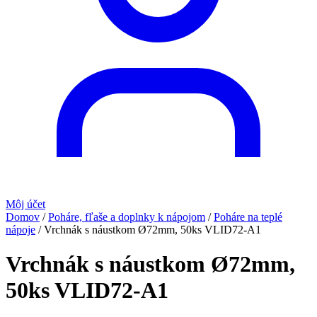
Môj účet
Domov
/
Poháre, fľaše a doplnky k nápojom
/
Poháre na teplé
nápoje
/
Vrchnák s náustkom Ø72mm, 50ks VLID72-A1
Vrchnák s náustkom Ø72mm,
50ks VLID72-A1