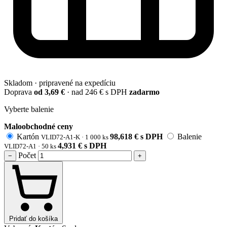
Skladom · pripravené na expedíciu
Doprava
od 3,69 €
· nad 246 € s DPH
zadarmo
Vyberte balenie
Maloobchodné ceny
Kartón
98,618
€
s DPH
Balenie
VLID72-A1-K ·
1 000 ks
4,931
€
s DPH
VLID72-A1 ·
50 ks
Počet
−
+
Pridať do košíka