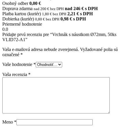
Osobný odber
0,00 €
Doprava zdarma
nad 246 € s DPH
nad 200 € bez DPH
Platba kartou (kuriér)
2,21 € s DPH
1,80 € bez DPH
Dobierka (kuriér)
0,98 € s DPH
0,80 € bez DPH
Priemerné hodnotenie
0.0
Pridajte prvú recenziu pre “Vrchnák s náustkom Ø72mm, 50ks
VLID72-A1”
Vaša e-mailová adresa nebude zverejnená.
Vyžadované polia sú
označené
*
Vaše hodnotenie
*
Vaša recenzia
*
Meno
*