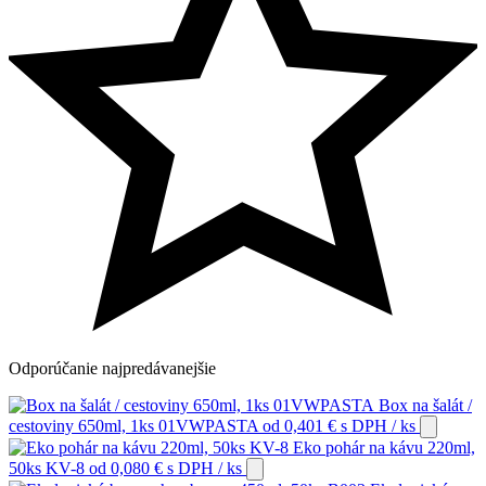
Odporúčanie
najpredávanejšie
Box na šalát /
cestoviny 650ml, 1ks 01VWPASTA
od
0,401
€
s DPH
/ ks
Eko pohár na kávu 220ml,
50ks KV-8
od
0,080
€
s DPH
/ ks