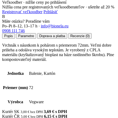
Veľkoodber · nižšie ceny po prihlásení
Nižšia cena pre registrovaných veľkoodberateľov ·
ušetríte až 20 %
Registrovať veľkoodber
Prihlásiť
B
Máte otázku? Poradíme vám
Po–Pi 8–12, 13–17 h ·
info@bionela.eu
0908 111 746
Popis
Parametre
Doprava a platba
Recenzie (0)
Vrchnák s náustkom k pohárom s priemerom 72mm. Veľmi dobre
prilieha a odoláva vysokým teplotám. Je vyrobený z CPLA
materiálu (kryštalizovaný bioplast na báze rastlinného škrobu). Plne
kompostovateľný materiál.
Jednotka
Balenie, Kartón
Priemer (mm)
72
Výrobca
Vegware
Kuriér SK
3,69 € s DPH
3,00 € bez DPH
Kuriér ČR
6,15 € s DPH
5,00 € bez DPH