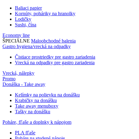
Baliaci papier
Kornúty, poháriky na hranolky
Lodičky
Sushi, čína
Economy line
ŠPECIÁLNE
Maloobchodné balenia
Gastro hygiena/vrecká na odpadky
Čistiace prostriedky pre gastro zariadenia
Vrecká na odpadky pre gastro zariadenia
Vrecká, nálepky
Promo
Donáška - Take away
Kelímky na polievku na donášku
Krabičky na donášku
Take away menuboxy
Tašky na donášku
Poháre, fľaše a doplnky k nápojom
PLA fľaše
Poháre na studené nápoje