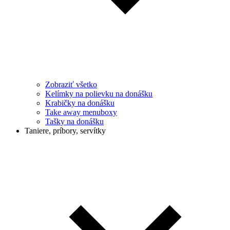
Zobraziť všetko
Kelímky na polievku na donášku
Krabičky na donášku
Take away menuboxy
Tašky na donášku
Taniere, príbory, servítky