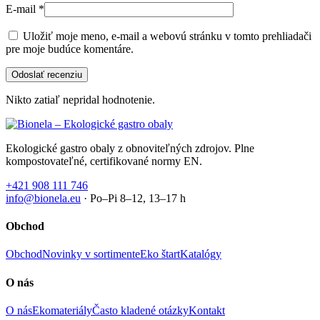
E-mail
*
Uložiť moje meno, e-mail a webovú stránku v tomto prehliadači
pre moje budúce komentáre.
Nikto zatiaľ nepridal hodnotenie.
Ekologické gastro obaly z obnoviteľných zdrojov. Plne
kompostovateľné, certifikované normy EN.
+421 908 111 746
info@bionela.eu
· Po–Pi 8–12, 13–17 h
Obchod
Obchod
Novinky v sortimente
Eko štart
Katalógy
O nás
O nás
Ekomateriály
Často kladené otázky
Kontakt