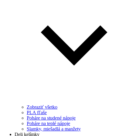
Zobraziť všetko
PLA fľaše
Poháre na studené nápoje
Poháre na teplé nápoje
Slamky, miešadlá a manžety
Deli kelímky