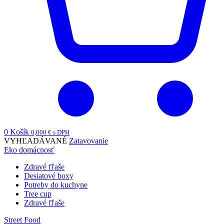
0
Košík
0,000
€
s DPH
VYHĽADÁVANÉ
Zatavovanie
Eko domácnosť
Zdravé fľaše
Desiatové boxy
Potreby do kuchyne
Tree cup
Zdravé fľaše
Street Food