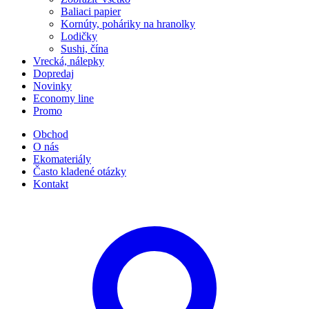
Baliaci papier
Kornúty, poháriky na hranolky
Lodičky
Sushi, čína
Vrecká, nálepky
Dopredaj
Novinky
Economy line
Promo
Obchod
O nás
Ekomateriály
Často kladené otázky
Kontakt