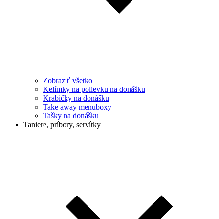
Zobraziť všetko
Kelímky na polievku na donášku
Krabičky na donášku
Take away menuboxy
Tašky na donášku
Taniere, príbory, servítky