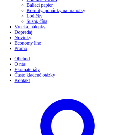
Baliaci papier
Kornúty, poháriky na hranolky
Lodičky
Sushi, čína
Vrecká, nálepky
Dopredaj
Novinky
Economy line
Promo
Obchod
O nás
Ekomateriály
Často kladené otázky
Kontakt