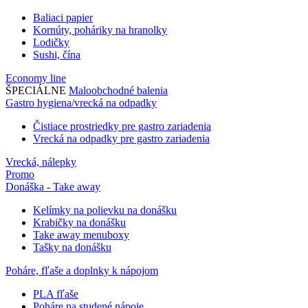
Baliaci papier
Kornúty, poháriky na hranolky
Lodičky
Sushi, čína
Economy line
ŠPECIÁLNE
Maloobchodné balenia
Gastro hygiena/vrecká na odpadky
Čistiace prostriedky pre gastro zariadenia
Vrecká na odpadky pre gastro zariadenia
Vrecká, nálepky
Promo
Donáška - Take away
Kelímky na polievku na donášku
Krabičky na donášku
Take away menuboxy
Tašky na donášku
Poháre, fľaše a doplnky k nápojom
PLA fľaše
Poháre na studené nápoje