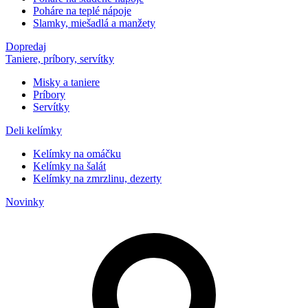
Poháre na teplé nápoje
Slamky, miešadlá a manžety
Dopredaj
Taniere, príbory, servítky
Misky a taniere
Príbory
Servítky
Deli kelímky
Kelímky na omáčku
Kelímky na šalát
Kelímky na zmrzlinu, dezerty
Novinky