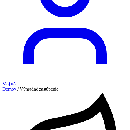
Môj účet
Domov
/
Výhradné zastúpenie