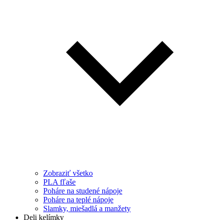
Zobraziť všetko
PLA fľaše
Poháre na studené nápoje
Poháre na teplé nápoje
Slamky, miešadlá a manžety
Deli kelímky