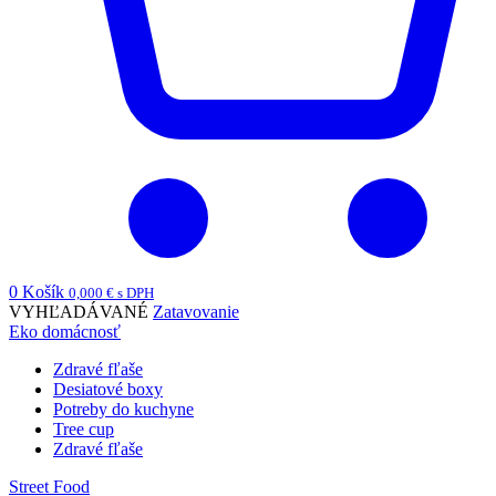
0
Košík
0,000
€
s DPH
VYHĽADÁVANÉ
Zatavovanie
Eko domácnosť
Zdravé fľaše
Desiatové boxy
Potreby do kuchyne
Tree cup
Zdravé fľaše
Street Food