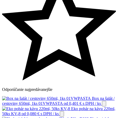
Odporúčanie
najpredávanejšie
Box na šalát /
cestoviny 650ml, 1ks 01VWPASTA
od
0,401
€
s DPH
/ ks
Eko pohár na kávu 220ml,
50ks KV-8
od
0,080
€
s DPH
/ ks