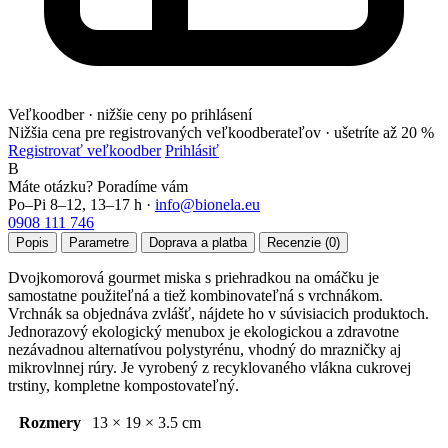
Veľkoodber · nižšie ceny po prihlásení
Nižšia cena pre registrovaných veľkoodberateľov ·
ušetríte až 20 %
Registrovať veľkoodber
Prihlásiť
B
Máte otázku? Poradíme vám
Po–Pi 8–12, 13–17 h ·
info@bionela.eu
0908 111 746
Popis
Parametre
Doprava a platba
Recenzie (0)
Dvojkomorová gourmet miska s priehradkou na omáčku je
samostatne použiteľná a tiež kombinovateľná s vrchnákom.
Vrchnák sa objednáva zvlášť, nájdete ho v súvisiacich produktoch.
Jednorazový ekologický menubox je ekologickou a zdravotne
nezávadnou alternatívou polystyrénu, vhodný do mrazničky aj
mikrovlnnej rúry. Je vyrobený z recyklovaného vlákna cukrovej
trstiny, kompletne kompostovateľný.
Rozmery
13 × 19 × 3.5 cm