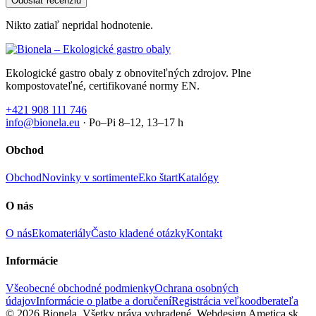
Nikto zatiaľ nepridal hodnotenie.
Ekologické gastro obaly z obnoviteľných zdrojov. Plne
kompostovateľné, certifikované normy EN.
+421 908 111 746
info@bionela.eu
· Po–Pi 8–12, 13–17 h
Obchod
Obchod
Novinky v sortimente
Eko štart
Katalógy
O nás
O nás
Ekomateriály
Často kladené otázky
Kontakt
Informácie
Všeobecné obchodné podmienky
Ochrana osobných
údajov
Informácie o platbe a doručení
Registrácia veľkoodberateľa
© 2026 Bionela. Všetky práva vyhradené.
Webdesign Ametica.sk