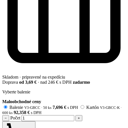
Skladom · pripravené na expedíciu
Doprava
od 3,69 €
· nad 246 € s DPH
zadarmo
Vyberte balenie
Maloobchodné ceny
Balenie
7,696
€
Kartón
V3-GBCC · 50 ks
s DPH
V3-GBCC-K ·
92,358
€
600 ks
s DPH
Počet
−
+