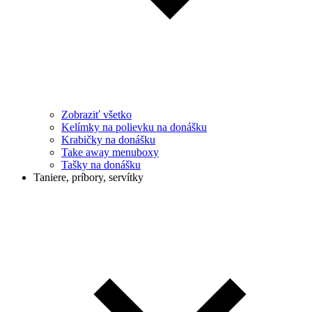
Zobraziť všetko
Kelímky na polievku na donášku
Krabičky na donášku
Take away menuboxy
Tašky na donášku
Taniere, príbory, servítky