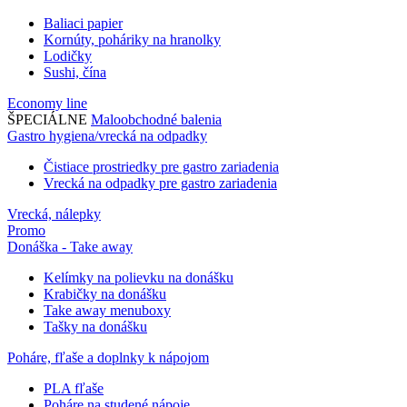
Baliaci papier
Kornúty, poháriky na hranolky
Lodičky
Sushi, čína
Economy line
ŠPECIÁLNE
Maloobchodné balenia
Gastro hygiena/vrecká na odpadky
Čistiace prostriedky pre gastro zariadenia
Vrecká na odpadky pre gastro zariadenia
Vrecká, nálepky
Promo
Donáška - Take away
Kelímky na polievku na donášku
Krabičky na donášku
Take away menuboxy
Tašky na donášku
Poháre, fľaše a doplnky k nápojom
PLA fľaše
Poháre na studené nápoje