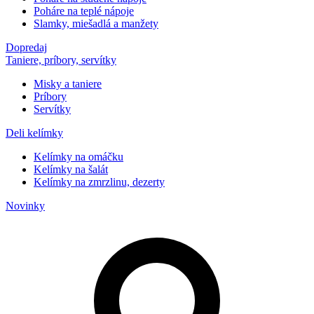
Poháre na teplé nápoje
Slamky, miešadlá a manžety
Dopredaj
Taniere, príbory, servítky
Misky a taniere
Príbory
Servítky
Deli kelímky
Kelímky na omáčku
Kelímky na šalát
Kelímky na zmrzlinu, dezerty
Novinky