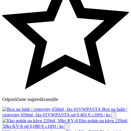
Odporúčanie
najpredávanejšie
Box na šalát /
cestoviny 650ml, 1ks 01VWPASTA
od
0,401
€
/ ks
s DPH
Eko pohár na kávu 220ml,
50ks KV-8
od
0,080
€
/ ks
s DPH