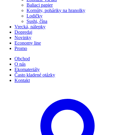
Baliaci papier
Kornúty, poháriky na hranolky
Lodičky
Sushi, čína
Vrecká, nálepky
Dopredaj
Novinky
Economy line
Promo
Obchod
O nás
Ekomateriály
Často kladené otázky
Kontakt