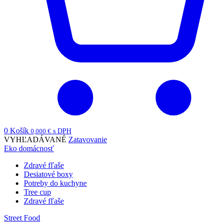
0
Košík
0,000
€
s DPH
VYHĽADÁVANÉ
Zatavovanie
Eko domácnosť
Zdravé fľaše
Desiatové boxy
Potreby do kuchyne
Tree cup
Zdravé fľaše
Street Food