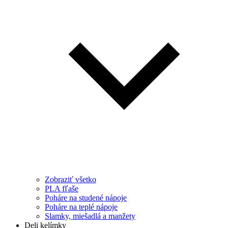
Zobraziť všetko
PLA fľaše
Poháre na studené nápoje
Poháre na teplé nápoje
Slamky, miešadlá a manžety
Deli kelímky