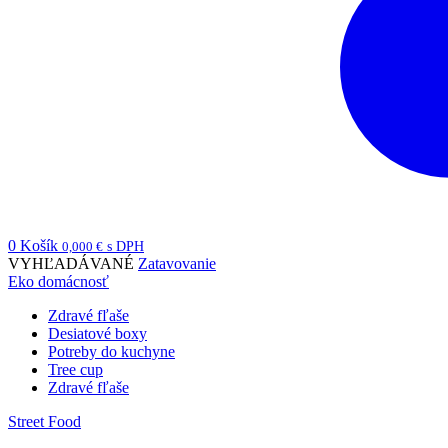
0
Košík
0,000
€
s DPH
VYHĽADÁVANÉ
Zatavovanie
Eko domácnosť
Zdravé fľaše
Desiatové boxy
Potreby do kuchyne
Tree cup
Zdravé fľaše
Street Food