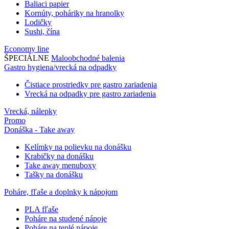
Baliaci papier
Kornúty, poháriky na hranolky
Lodičky
Sushi, čína
Economy line
ŠPECIÁLNE
Maloobchodné balenia
Gastro hygiena/vrecká na odpadky
Čistiace prostriedky pre gastro zariadenia
Vrecká na odpadky pre gastro zariadenia
Vrecká, nálepky
Promo
Donáška - Take away
Kelímky na polievku na donášku
Krabičky na donášku
Take away menuboxy
Tašky na donášku
Poháre, fľaše a doplnky k nápojom
PLA fľaše
Poháre na studené nápoje
Poháre na teplé nápoje