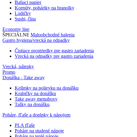
Baliaci papier
Kornúty, poháriky na hranolky
Lodičky
Sushi, čína
Economy line
ŠPECIÁLNE
Maloobchodné balenia
Gastro hygiena/vrecká na odpadky
Čistiace prostriedky pre gastro zariadenia
Vrecká na odpadky pre gastro zariadenia
Vrecká, nálepky
Promo
Donáška - Take away
Kelímky na polievku na donášku
Krabičky na donášku
Take away menuboxy
Tašky na donášku
Poháre, fľaše a doplnky k nápojom
PLA fľaše
Poháre na studené nápoje
Poháre na teplé nápoje