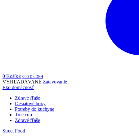
0
Košík
0,000
€
s DPH
VYHĽADÁVANÉ
Zatavovanie
Eko domácnosť
Zdravé fľaše
Desiatové boxy
Potreby do kuchyne
Tree cup
Zdravé fľaše
Street Food