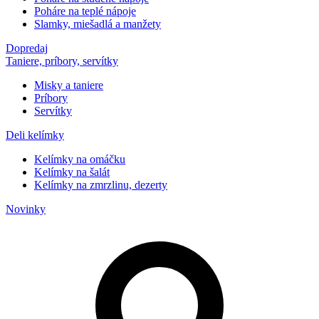
Poháre na teplé nápoje
Slamky, miešadlá a manžety
Dopredaj
Taniere, príbory, servítky
Misky a taniere
Príbory
Servítky
Deli kelímky
Kelímky na omáčku
Kelímky na šalát
Kelímky na zmrzlinu, dezerty
Novinky