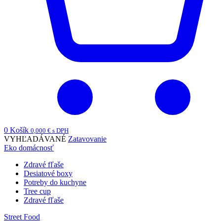
0
Košík
0,000
€
s DPH
VYHĽADÁVANÉ
Zatavovanie
Eko domácnosť
Zdravé fľaše
Desiatové boxy
Potreby do kuchyne
Tree cup
Zdravé fľaše
Street Food