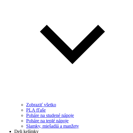
Zobraziť všetko
PLA fľaše
Poháre na studené nápoje
Poháre na teplé nápoje
Slamky, miešadlá a manžety
Deli kelímky