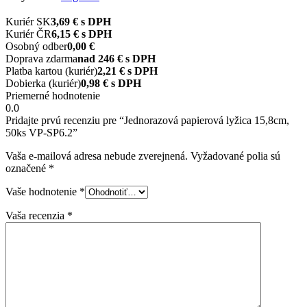
Kuriér SK
3,69 € s DPH
Kuriér ČR
6,15 € s DPH
Osobný odber
0,00 €
Doprava zdarma
nad 246 € s DPH
Platba kartou (kuriér)
2,21 € s DPH
Dobierka (kuriér)
0,98 € s DPH
Priemerné hodnotenie
0.0
Pridajte prvú recenziu pre “Jednorazová papierová lyžica 15,8cm,
50ks VP-SP6.2”
Vaša e-mailová adresa nebude zverejnená.
Vyžadované polia sú
označené
*
Vaše hodnotenie
*
Vaša recenzia
*