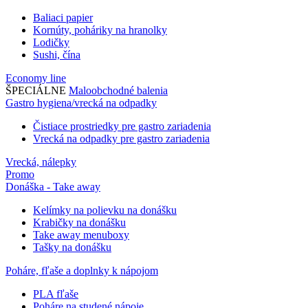
Baliaci papier
Kornúty, poháriky na hranolky
Lodičky
Sushi, čína
Economy line
ŠPECIÁLNE
Maloobchodné balenia
Gastro hygiena/vrecká na odpadky
Čistiace prostriedky pre gastro zariadenia
Vrecká na odpadky pre gastro zariadenia
Vrecká, nálepky
Promo
Donáška - Take away
Kelímky na polievku na donášku
Krabičky na donášku
Take away menuboxy
Tašky na donášku
Poháre, fľaše a doplnky k nápojom
PLA fľaše
Poháre na studené nápoje