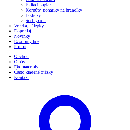
Baliaci papier
Kornúty, poháriky na hranolky
Lodičky
Sushi, čína
Vrecká, nálepky
Dopredaj
Novinky
Economy line
Promo
Obchod
O nás
Ekomateriály
Často kladené otázky
Kontakt