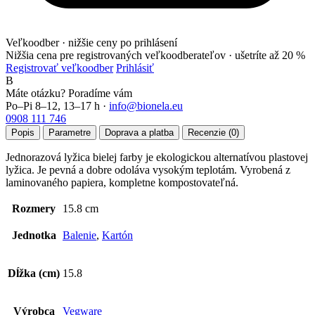
Veľkoodber · nižšie ceny po prihlásení
Nižšia cena pre registrovaných veľkoodberateľov ·
ušetríte až 20 %
Registrovať veľkoodber
Prihlásiť
B
Máte otázku? Poradíme vám
Po–Pi 8–12, 13–17 h ·
info@bionela.eu
0908 111 746
Popis
Parametre
Doprava a platba
Recenzie (0)
Jednorazová lyžica bielej farby je ekologickou alternatívou plastovej
lyžica. Je pevná a dobre odoláva vysokým teplotám. Vyrobená z
laminovaného papiera, kompletne kompostovateľná.
Rozmery
15.8 cm
Jednotka
Balenie
,
Kartón
Dĺžka (cm)
15.8
Výrobca
Vegware