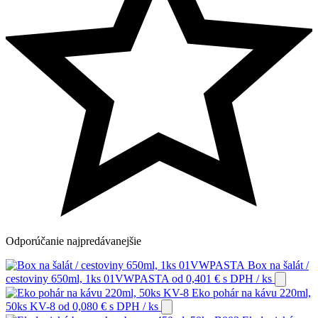
Odporúčanie
najpredávanejšie
Box na šalát /
cestoviny 650ml, 1ks 01VWPASTA
od
0,401
€
s DPH
/ ks
Eko pohár na kávu 220ml,
50ks KV-8
od
0,080
€
s DPH
/ ks