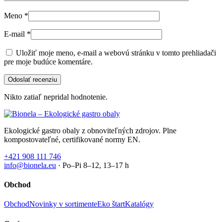
Meno
*
E-mail
*
Uložiť moje meno, e-mail a webovú stránku v tomto prehliadači
pre moje budúce komentáre.
Nikto zatiaľ nepridal hodnotenie.
Ekologické gastro obaly z obnoviteľných zdrojov. Plne
kompostovateľné, certifikované normy EN.
+421 908 111 746
info@bionela.eu
· Po–Pi 8–12, 13–17 h
Obchod
Obchod
Novinky v sortimente
Eko štart
Katalógy