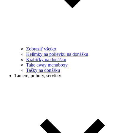
Zobraziť všetko
Kelímky na polievku na donášku
Krabičky na donášku
Take away menuboxy
Tašky na donášku
Taniere, príbory, servítky