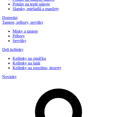
Poháre na teplé nápoje
Slamky, miešadlá a manžety
Dopredaj
Taniere, príbory, servítky
Misky a taniere
Príbory
Servítky
Deli kelímky
Kelímky na omáčku
Kelímky na šalát
Kelímky na zmrzlinu, dezerty
Novinky