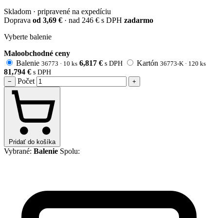
Skladom · pripravené na expedíciu
Doprava
od 3,69 €
· nad 246 € s DPH
zadarmo
Vyberte balenie
Maloobchodné ceny
Balenie
6,817
€
Kartón
36773 · 10 ks
s DPH
36773-K · 120 ks
81,794
€
s DPH
Počet
−
+
Pridať do košíka
Vybrané:
Balenie
Spolu: