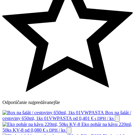
Odporúčanie
najpredávanejšie
Box na šalát /
cestoviny 650ml, 1ks 01VWPASTA
od
0,401
€
/ ks
s DPH
Eko pohár na kávu 220ml,
50ks KV-8
od
0,080
€
/ ks
s DPH