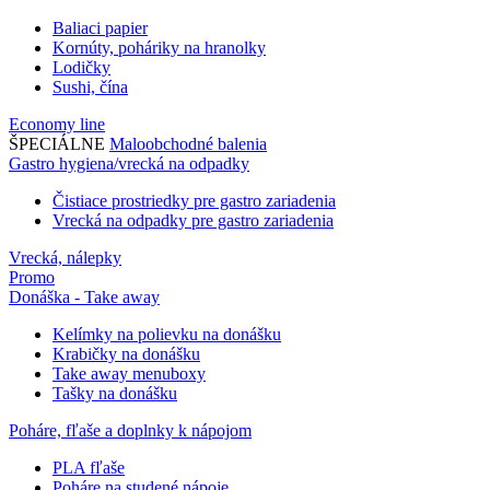
Baliaci papier
Kornúty, poháriky na hranolky
Lodičky
Sushi, čína
Economy line
ŠPECIÁLNE
Maloobchodné balenia
Gastro hygiena/vrecká na odpadky
Čistiace prostriedky pre gastro zariadenia
Vrecká na odpadky pre gastro zariadenia
Vrecká, nálepky
Promo
Donáška - Take away
Kelímky na polievku na donášku
Krabičky na donášku
Take away menuboxy
Tašky na donášku
Poháre, fľaše a doplnky k nápojom
PLA fľaše
Poháre na studené nápoje