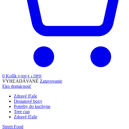
0
Košík
0,000
€
s DPH
VYHĽADÁVANÉ
Zatavovanie
Eko domácnosť
Zdravé fľaše
Desiatové boxy
Potreby do kuchyne
Tree cup
Zdravé fľaše
Street Food