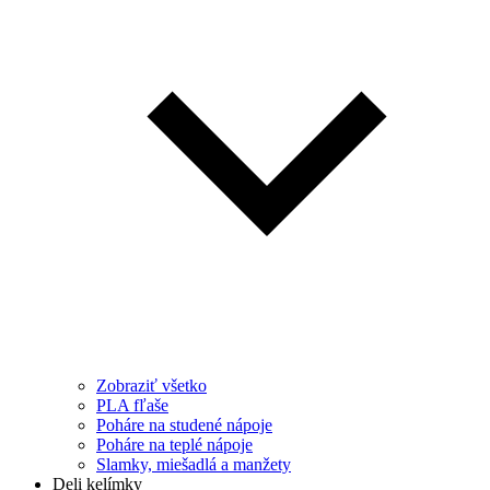
Zobraziť všetko
PLA fľaše
Poháre na studené nápoje
Poháre na teplé nápoje
Slamky, miešadlá a manžety
Deli kelímky