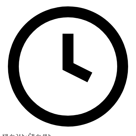
SR do 24 h · ČR do 48 h