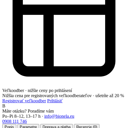
Veľkoodber · nižšie ceny po prihlásení
Nižšia cena pre registrovaných veľkoodberateľov ·
ušetríte až 20 %
Registrovať veľkoodber
Prihlásiť
B
Máte otázku? Poradíme vám
Po–Pi 8–12, 13–17 h ·
info@bionela.eu
0908 111 746
Popis
Parametre
Doprava a platba
Recenzie (0)