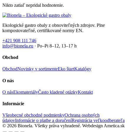
Nikto zatiaľ nepridal hodnotenie.
Ekologické gastro obaly z obnoviteľných zdrojov. Plne
kompostovateľné, certifikované normy EN.
+421 908 111 746
info@bionela.eu
· Po–Pi 8–12, 13–17 h
Obchod
Obchod
Novinky v sortimente
Eko štart
Katalógy
O nás
O nás
Ekomateriály
Často kladené otázky
Kontakt
Informácie
Všeobecné obchodné podmienky
Ochrana osobných
údajov
Informácie o platbe a doručení
Registrácia veľkoodberateľa
© 2026 Bionela. Všetky práva vyhradené.
Webdesign Ametica.sk