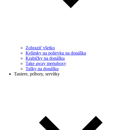
Zobraziť všetko
Kelímky na polievku na donášku
Krabičky na donášku
Take away menuboxy
Tašky na donášku
Taniere, príbory, servítky