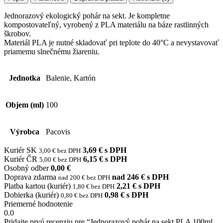
Jednorazový ekologický pohár na sekt. Je kompletne
kompostovateľný, vyrobený z PLA materiálu na báze rastlinných
škrobov.
Materiál PLA je nutné skladovať pri teplote do 40°C a nevystavovať
priamemu slnečnému žiareniu.
Jednotka
Balenie, Kartón
Objem (ml)
100
Výrobca
Pacovis
Kuriér SK
3,69 € s DPH
3,00 € bez DPH
Kuriér ČR
6,15 € s DPH
5,00 € bez DPH
Osobný odber
0,00 €
Doprava zdarma
nad 246 € s DPH
nad 200 € bez DPH
Platba kartou (kuriér)
2,21 € s DPH
1,80 € bez DPH
Dobierka (kuriér)
0,98 € s DPH
0,80 € bez DPH
Priemerné hodnotenie
0.0
Pridajte prvú recenziu pre “Jednorazový pohár na sekt PLA 100ml,