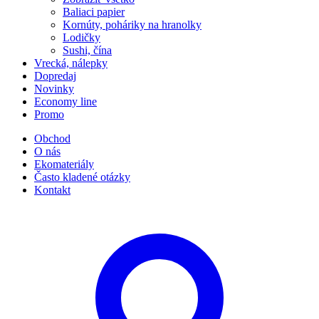
Baliaci papier
Kornúty, poháriky na hranolky
Lodičky
Sushi, čína
Vrecká, nálepky
Dopredaj
Novinky
Economy line
Promo
Obchod
O nás
Ekomateriály
Často kladené otázky
Kontakt