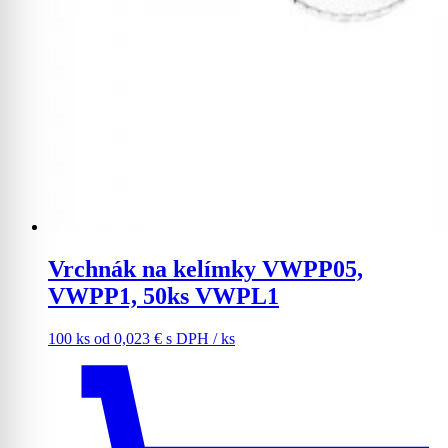
Vrchnák na kelímky VWPP05,
VWPP1, 50ks VWPL1
100 ks
od
0,023
€
s DPH
/ ks