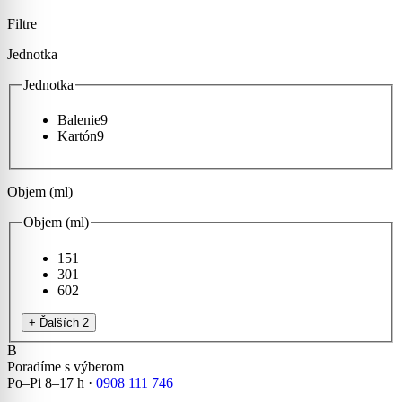
Filtre
Jednotka
Jednotka
Balenie
9
Kartón
9
Objem (ml)
Objem (ml)
15
1
30
1
60
2
+ Ďalších 2
B
Poradíme s výberom
Po–Pi 8–17 h ·
0908 111 746