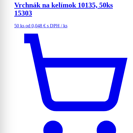
Vrchnák na kelímok 10135, 50ks
15303
50 ks
od
0,048
€
s DPH
/ ks