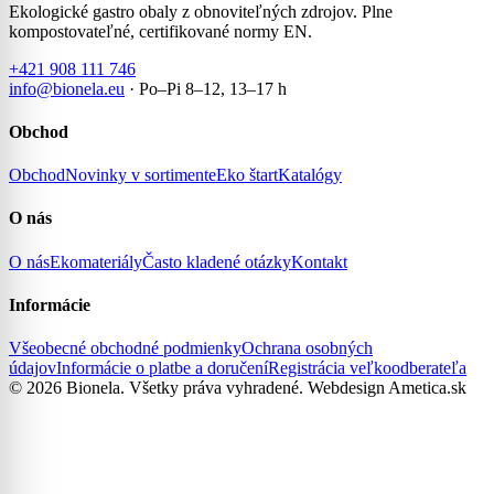
Ekologické gastro obaly z obnoviteľných zdrojov. Plne
kompostovateľné, certifikované normy EN.
+421 908 111 746
info@bionela.eu
· Po–Pi 8–12, 13–17 h
Obchod
Obchod
Novinky v sortimente
Eko štart
Katalógy
O nás
O nás
Ekomateriály
Často kladené otázky
Kontakt
Informácie
Všeobecné obchodné podmienky
Ochrana osobných
údajov
Informácie o platbe a doručení
Registrácia veľkoodberateľa
© 2026 Bionela. Všetky práva vyhradené.
Webdesign Ametica.sk