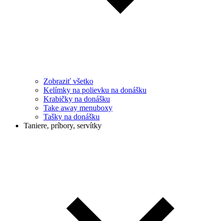
Zobraziť všetko
Kelímky na polievku na donášku
Krabičky na donášku
Take away menuboxy
Tašky na donášku
Taniere, príbory, servítky