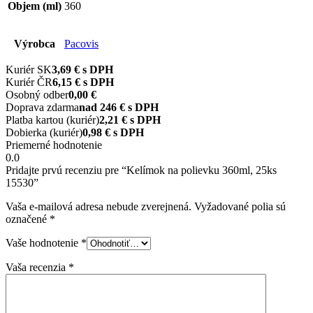
Objem (ml)
360
Výrobca
Pacovis
Kuriér SK
3,69 € s DPH
Kuriér ČR
6,15 € s DPH
Osobný odber
0,00 €
Doprava zdarma
nad 246 € s DPH
Platba kartou (kuriér)
2,21 € s DPH
Dobierka (kuriér)
0,98 € s DPH
Priemerné hodnotenie
0.0
Pridajte prvú recenziu pre “Kelímok na polievku 360ml, 25ks
15530”
Vaša e-mailová adresa nebude zverejnená.
Vyžadované polia sú
označené
*
Vaše hodnotenie
*
Vaša recenzia
*