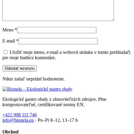
Meno
*
E-mail
*
Uložiť moje meno, e-mail a webovú stránku v tomto prehliadači
pre moje budúce komentáre.
Nikto zatiaľ nepridal hodnotenie.
Ekologické gastro obaly z obnoviteľných zdrojov. Plne
kompostovateľné, certifikované normy EN.
+421 908 111 746
info@bionela.eu
· Po–Pi 8–12, 13–17 h
Obchod