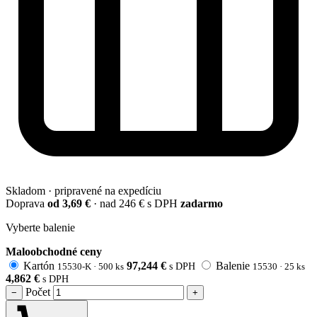
Skladom · pripravené na expedíciu
Doprava
od 3,69 €
· nad 246 € s DPH
zadarmo
Vyberte balenie
Maloobchodné ceny
Kartón
97,244
€
Balenie
15530-K · 500 ks
s DPH
15530 · 25 ks
4,862
€
s DPH
Počet
−
+