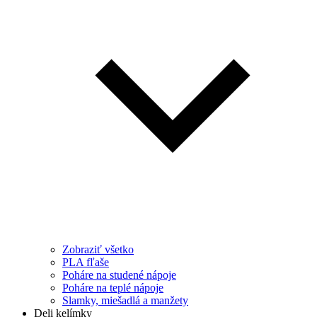
Zobraziť všetko
PLA fľaše
Poháre na studené nápoje
Poháre na teplé nápoje
Slamky, miešadlá a manžety
Deli kelímky