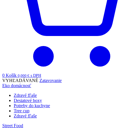
0
Košík
0,000
€
s DPH
VYHĽADÁVANÉ
Zatavovanie
Eko domácnosť
Zdravé fľaše
Desiatové boxy
Potreby do kuchyne
Tree cup
Zdravé fľaše
Street Food