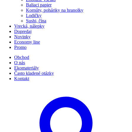
Baliaci papier
Kornúty, poháriky na hranolky
Lodičky
Sushi, čína
Vrecká, nálepky
Dopredaj
Novinky
Economy line
Promo
Obchod
O nás
Ekomateriály
Často kladené otázky
Kontakt