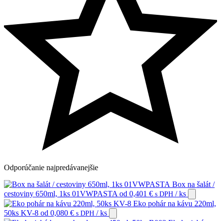
Odporúčanie
najpredávanejšie
Box na šalát /
cestoviny 650ml, 1ks 01VWPASTA
od
0,401
€
/ ks
s DPH
Eko pohár na kávu 220ml,
50ks KV-8
od
0,080
€
/ ks
s DPH