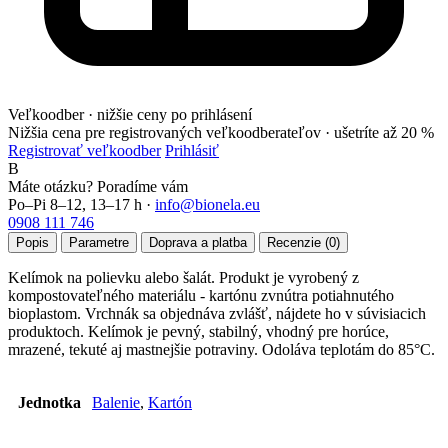
Veľkoodber · nižšie ceny po prihlásení
Nižšia cena pre registrovaných veľkoodberateľov ·
ušetríte až 20 %
Registrovať veľkoodber
Prihlásiť
B
Máte otázku? Poradíme vám
Po–Pi 8–12, 13–17 h ·
info@bionela.eu
0908 111 746
Popis
Parametre
Doprava a platba
Recenzie (0)
Kelímok na polievku alebo šalát. Produkt je vyrobený z
kompostovateľného materiálu - kartónu zvnútra potiahnutého
bioplastom. Vrchnák sa objednáva zvlášť, nájdete ho v súvisiacich
produktoch. Kelímok je pevný, stabilný, vhodný pre horúce,
mrazené, tekuté aj mastnejšie potraviny. Odoláva teplotám do 85°C.
Jednotka
Balenie
,
Kartón