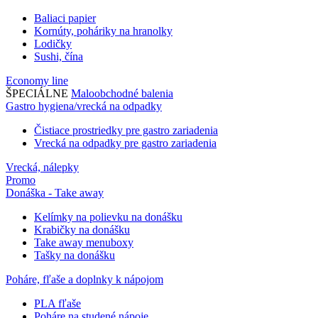
Baliaci papier
Kornúty, poháriky na hranolky
Lodičky
Sushi, čína
Economy line
ŠPECIÁLNE
Maloobchodné balenia
Gastro hygiena/vrecká na odpadky
Čistiace prostriedky pre gastro zariadenia
Vrecká na odpadky pre gastro zariadenia
Vrecká, nálepky
Promo
Donáška - Take away
Kelímky na polievku na donášku
Krabičky na donášku
Take away menuboxy
Tašky na donášku
Poháre, fľaše a doplnky k nápojom
PLA fľaše
Poháre na studené nápoje