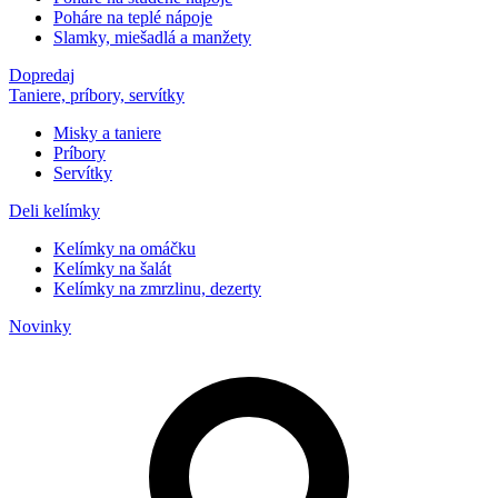
Poháre na teplé nápoje
Slamky, miešadlá a manžety
Dopredaj
Taniere, príbory, servítky
Misky a taniere
Príbory
Servítky
Deli kelímky
Kelímky na omáčku
Kelímky na šalát
Kelímky na zmrzlinu, dezerty
Novinky