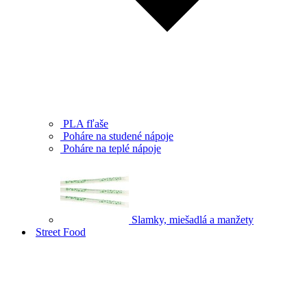
PLA fľaše
Poháre na studené nápoje
Poháre na teplé nápoje
Slamky, miešadlá a manžety
Street Food