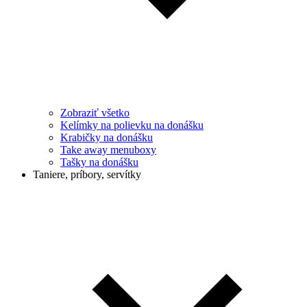
Zobraziť všetko
Kelímky na polievku na donášku
Krabičky na donášku
Take away menuboxy
Tašky na donášku
Taniere, príbory, servítky