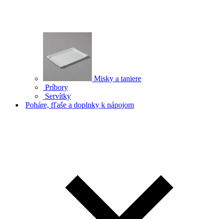
Misky a taniere
Príbory
Servítky
Poháre, fľaše a doplnky k nápojom