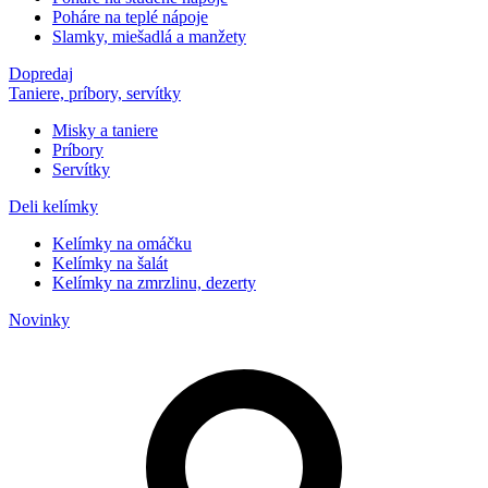
Poháre na teplé nápoje
Slamky, miešadlá a manžety
Dopredaj
Taniere, príbory, servítky
Misky a taniere
Príbory
Servítky
Deli kelímky
Kelímky na omáčku
Kelímky na šalát
Kelímky na zmrzlinu, dezerty
Novinky