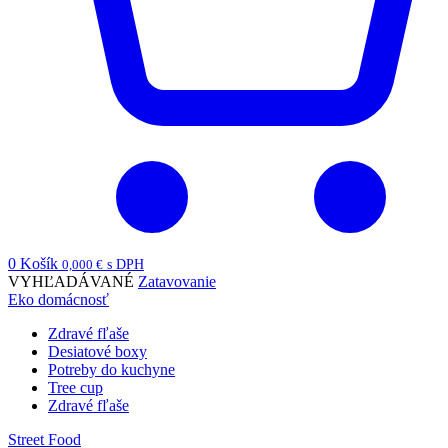
0
Košík
0,000
€
s DPH
VYHĽADÁVANÉ
Zatavovanie
Eko domácnosť
Zdravé fľaše
Desiatové boxy
Potreby do kuchyne
Tree cup
Zdravé fľaše
Street Food