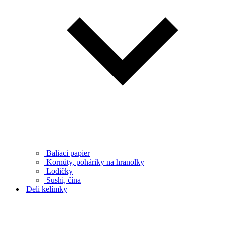
Baliaci papier
Kornúty, poháriky na hranolky
Lodičky
Sushi, čína
Deli kelímky