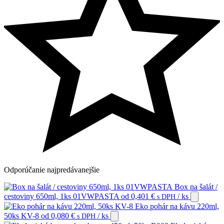
Odporúčanie
najpredávanejšie
Box na šalát /
cestoviny 650ml, 1ks 01VWPASTA
od
0,401
€
/ ks
s DPH
Eko pohár na kávu 220ml,
50ks KV-8
od
0,080
€
/ ks
s DPH