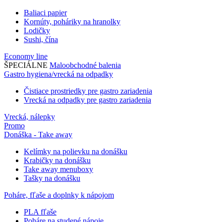
Baliaci papier
Kornúty, poháriky na hranolky
Lodičky
Sushi, čína
Economy line
ŠPECIÁLNE
Maloobchodné balenia
Gastro hygiena/vrecká na odpadky
Čistiace prostriedky pre gastro zariadenia
Vrecká na odpadky pre gastro zariadenia
Vrecká, nálepky
Promo
Donáška - Take away
Kelímky na polievku na donášku
Krabičky na donášku
Take away menuboxy
Tašky na donášku
Poháre, fľaše a doplnky k nápojom
PLA fľaše
Poháre na studené nápoje