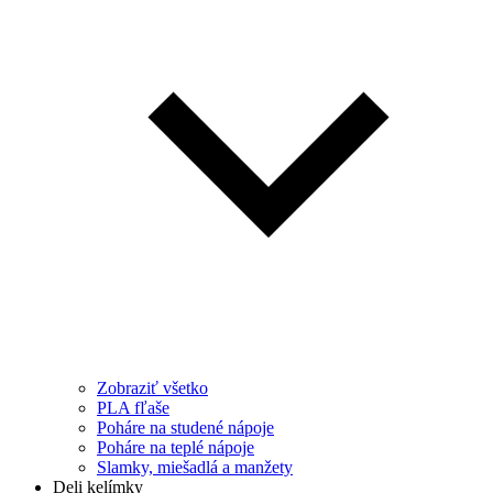
Zobraziť všetko
PLA fľaše
Poháre na studené nápoje
Poháre na teplé nápoje
Slamky, miešadlá a manžety
Deli kelímky