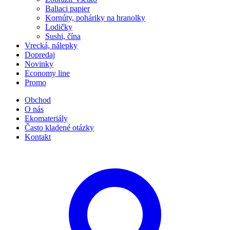
Baliaci papier
Kornúty, poháriky na hranolky
Lodičky
Sushi, čína
Vrecká, nálepky
Dopredaj
Novinky
Economy line
Promo
Obchod
O nás
Ekomateriály
Často kladené otázky
Kontakt