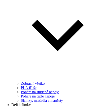
Zobraziť všetko
PLA fľaše
Poháre na studené nápoje
Poháre na teplé nápoje
Slamky, miešadlá a manžety
Deli kelímky