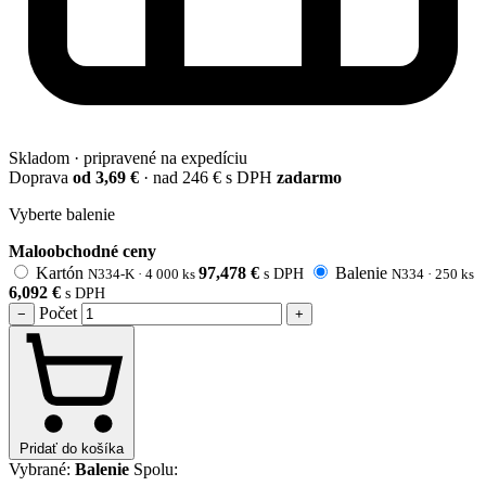
Skladom · pripravené na expedíciu
Doprava
od 3,69 €
· nad 246 € s DPH
zadarmo
Vyberte balenie
Maloobchodné ceny
Kartón
97,478
€
Balenie
N334-K ·
4 000 ks
s DPH
N334 ·
250 ks
6,092
€
s DPH
Počet
−
+
Pridať do košíka
Vybrané:
Balenie
Spolu: