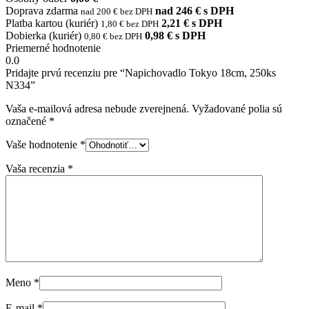
Doprava zdarma
nad 246 € s DPH
nad 200 € bez DPH
Platba kartou (kuriér)
2,21 € s DPH
1,80 € bez DPH
Dobierka (kuriér)
0,98 € s DPH
0,80 € bez DPH
Priemerné hodnotenie
0.0
Pridajte prvú recenziu pre “Napichovadlo Tokyo 18cm, 250ks
N334”
Vaša e-mailová adresa nebude zverejnená.
Vyžadované polia sú
označené
*
Vaše hodnotenie
*
Vaša recenzia
*
Meno
*
E-mail
*