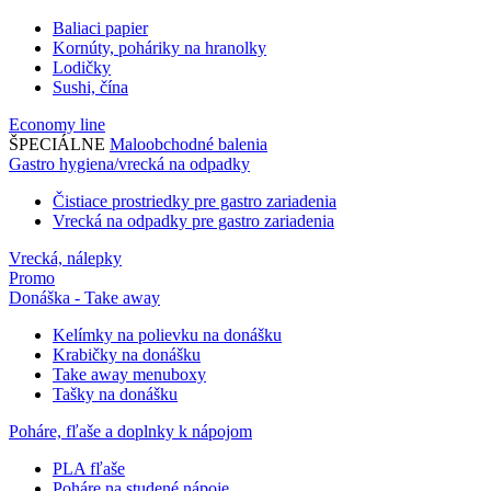
Baliaci papier
Kornúty, poháriky na hranolky
Lodičky
Sushi, čína
Economy line
ŠPECIÁLNE
Maloobchodné balenia
Gastro hygiena/vrecká na odpadky
Čistiace prostriedky pre gastro zariadenia
Vrecká na odpadky pre gastro zariadenia
Vrecká, nálepky
Promo
Donáška - Take away
Kelímky na polievku na donášku
Krabičky na donášku
Take away menuboxy
Tašky na donášku
Poháre, fľaše a doplnky k nápojom
PLA fľaše
Poháre na studené nápoje