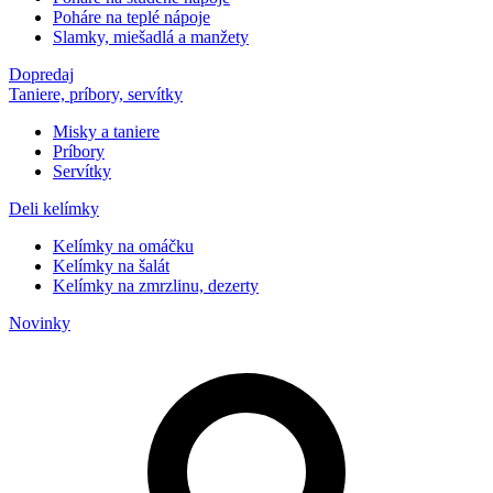
Poháre na teplé nápoje
Slamky, miešadlá a manžety
Dopredaj
Taniere, príbory, servítky
Misky a taniere
Príbory
Servítky
Deli kelímky
Kelímky na omáčku
Kelímky na šalát
Kelímky na zmrzlinu, dezerty
Novinky