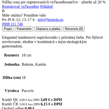
Nižšia cena pre registrovaných veľkoodberateľov ·
ušetríte až 20 %
Registrovať veľkoodber
Prihlásiť
B
Máte otázku? Poradíme vám
Po–Pi 8–12, 13–17 h ·
info@bionela.eu
0908 111 746
Popis
Parametre
Doprava a platba
Recenzie (0)
Elegantné bambusové napichovadlo v prírodnej farbe. Pre štýlové
servírovanie, ideálne v kombinácii s iným ekologickým
gastroriadom.
Rozmery
18 cm
Jednotka
Balenie, Kartón
Dĺžka (cm)
18
Výrobca
Pacovis
Kuriér SK
3,69 € s DPH
3,00 € bez DPH
Kuriér ČR
6,15 € s DPH
5,00 € bez DPH
Osobný odber
0,00 €