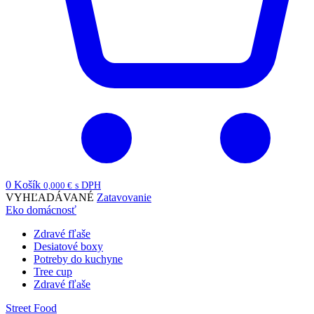
0
Košík
0,000
€
s DPH
VYHĽADÁVANÉ
Zatavovanie
Eko domácnosť
Zdravé fľaše
Desiatové boxy
Potreby do kuchyne
Tree cup
Zdravé fľaše
Street Food