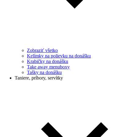
Zobraziť všetko
Kelímky na polievku na donášku
Krabičky na donášku
Take away menuboxy
Tašky na donášku
Taniere, príbory, servítky