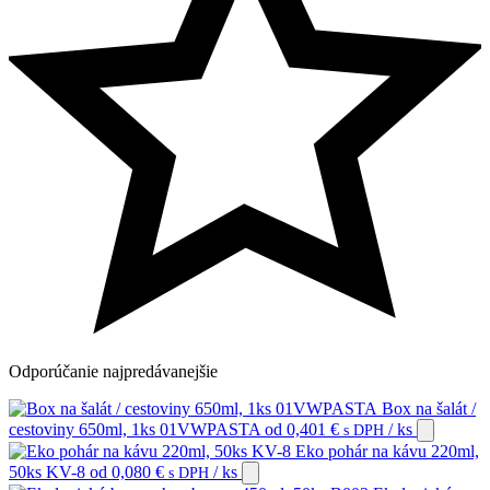
Odporúčanie
najpredávanejšie
Box na šalát /
cestoviny 650ml, 1ks 01VWPASTA
od
0,401
€
/ ks
s DPH
Eko pohár na kávu 220ml,
50ks KV-8
od
0,080
€
/ ks
s DPH