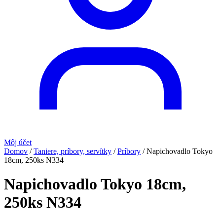
Môj účet
Domov
/
Taniere, príbory, servítky
/
Príbory
/
Napichovadlo Tokyo
18cm, 250ks N334
Napichovadlo Tokyo 18cm,
250ks N334