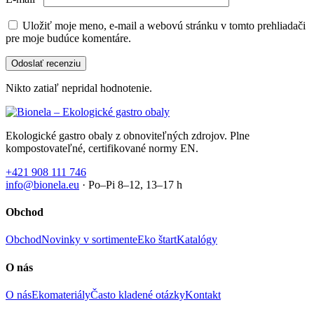
Uložiť moje meno, e-mail a webovú stránku v tomto prehliadači
pre moje budúce komentáre.
Nikto zatiaľ nepridal hodnotenie.
Ekologické gastro obaly z obnoviteľných zdrojov. Plne
kompostovateľné, certifikované normy EN.
+421 908 111 746
info@bionela.eu
· Po–Pi 8–12, 13–17 h
Obchod
Obchod
Novinky v sortimente
Eko štart
Katalógy
O nás
O nás
Ekomateriály
Často kladené otázky
Kontakt