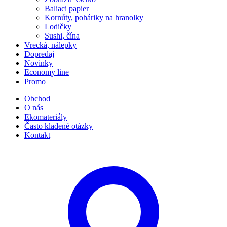
Baliaci papier
Kornúty, poháriky na hranolky
Lodičky
Sushi, čína
Vrecká, nálepky
Dopredaj
Novinky
Economy line
Promo
Obchod
O nás
Ekomateriály
Často kladené otázky
Kontakt