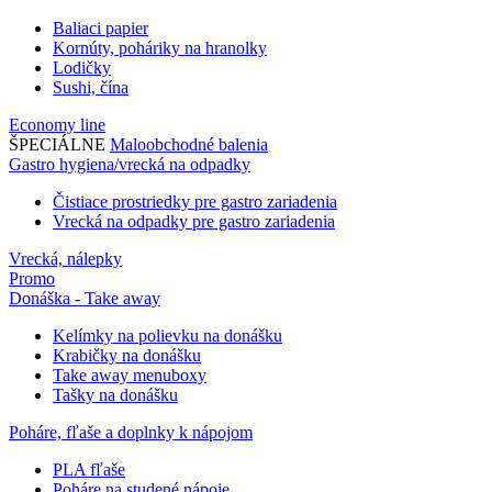
Baliaci papier
Kornúty, poháriky na hranolky
Lodičky
Sushi, čína
Economy line
ŠPECIÁLNE
Maloobchodné balenia
Gastro hygiena/vrecká na odpadky
Čistiace prostriedky pre gastro zariadenia
Vrecká na odpadky pre gastro zariadenia
Vrecká, nálepky
Promo
Donáška - Take away
Kelímky na polievku na donášku
Krabičky na donášku
Take away menuboxy
Tašky na donášku
Poháre, fľaše a doplnky k nápojom
PLA fľaše
Poháre na studené nápoje