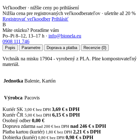
Veľkoodber · nižšie ceny po prihlásení
Nižšia cena pre registrovaných veľkoodberateľov ·
ušetríte až 20 %
Registrovať veľkoodber
Prihlásiť
B
Máte otázku? Poradíme vám
Po–Pi 8–12, 13–17 h ·
info@bionela.eu
0908 111 746
Popis
Parametre
Doprava a platba
Recenzie (0)
Vrchnák na misku 17904 - vyrobený z PLA. Plne kompostovateľný
materiál.
Jednotka
Balenie, Kartón
Výrobca
Pacovis
Kuriér SK
3,69 € s DPH
3,00 € bez DPH
Kuriér ČR
6,15 € s DPH
5,00 € bez DPH
Osobný odber
0,00 €
Doprava zdarma
nad 246 € s DPH
nad 200 € bez DPH
Platba kartou (kuriér)
2,21 € s DPH
1,80 € bez DPH
Dobierka (kuriér)
0,98 € s DPH
0,80 € bez DPH