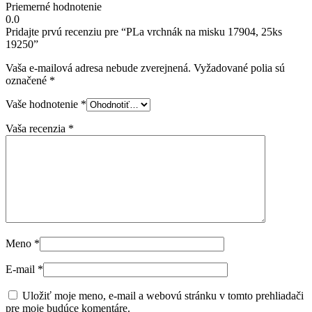
Priemerné hodnotenie
0.0
Pridajte prvú recenziu pre “PLa vrchnák na misku 17904, 25ks
19250”
Vaša e-mailová adresa nebude zverejnená.
Vyžadované polia sú
označené
*
Vaše hodnotenie
*
Vaša recenzia
*
Meno
*
E-mail
*
Uložiť moje meno, e-mail a webovú stránku v tomto prehliadači
pre moje budúce komentáre.