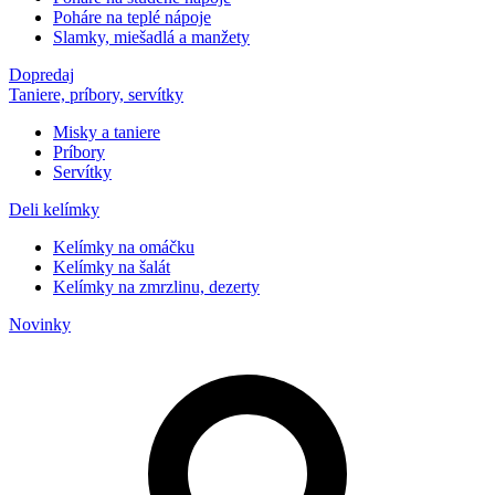
Poháre na teplé nápoje
Slamky, miešadlá a manžety
Dopredaj
Taniere, príbory, servítky
Misky a taniere
Príbory
Servítky
Deli kelímky
Kelímky na omáčku
Kelímky na šalát
Kelímky na zmrzlinu, dezerty
Novinky