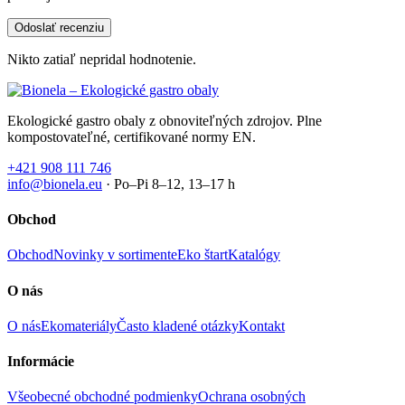
Nikto zatiaľ nepridal hodnotenie.
Ekologické gastro obaly z obnoviteľných zdrojov. Plne
kompostovateľné, certifikované normy EN.
+421 908 111 746
info@bionela.eu
· Po–Pi 8–12, 13–17 h
Obchod
Obchod
Novinky v sortimente
Eko štart
Katalógy
O nás
O nás
Ekomateriály
Často kladené otázky
Kontakt
Informácie
Všeobecné obchodné podmienky
Ochrana osobných