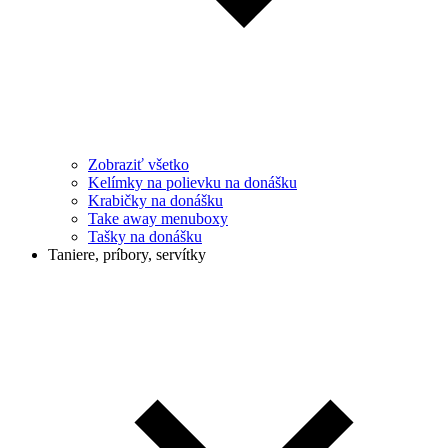
Zobraziť všetko
Kelímky na polievku na donášku
Krabičky na donášku
Take away menuboxy
Tašky na donášku
Taniere, príbory, servítky