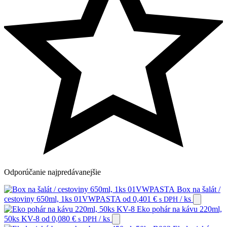
Odporúčanie
najpredávanejšie
Box na šalát /
cestoviny 650ml, 1ks 01VWPASTA
od
0,401
€
/ ks
s DPH
Eko pohár na kávu 220ml,
50ks KV-8
od
0,080
€
/ ks
s DPH