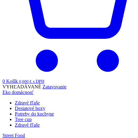
0
Košík
0,000
€
s DPH
VYHĽADÁVANÉ
Zatavovanie
Eko domácnosť
Zdravé fľaše
Desiatové boxy
Potreby do kuchyne
Tree cup
Zdravé fľaše
Street Food