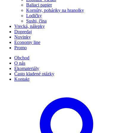
Baliaci papier
Kornúty, poháriky na hranolky
Lodičky
Sushi, čína
Vrecká, nálepky
Dopredaj
Novinky
Economy line
Promo
Obchod
O nás
Ekomateriály
Často kladené otázky
Kontakt