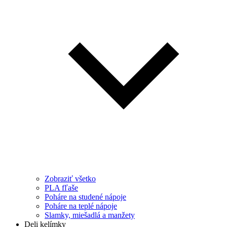
Zobraziť všetko
PLA fľaše
Poháre na studené nápoje
Poháre na teplé nápoje
Slamky, miešadlá a manžety
Deli kelímky