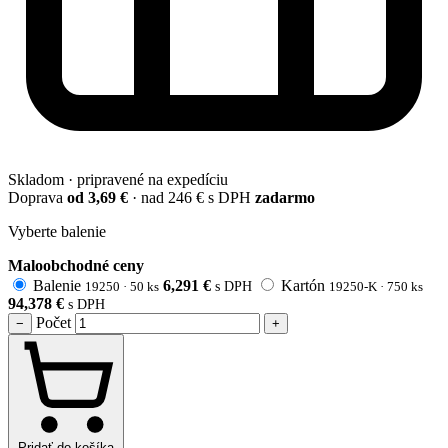
Skladom · pripravené na expedíciu
Doprava
od 3,69 €
· nad 246 € s DPH
zadarmo
Vyberte balenie
Maloobchodné ceny
Balenie
6,291
€
Kartón
19250 · 50 ks
s DPH
19250-K · 750 ks
94,378
€
s DPH
Počet
−
+
Pridať do košíka