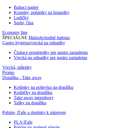
Baliaci papier
Kornúty, poháriky na hranolky
Lodičky
Sushi, čína
Economy line
ŠPECIÁLNE
Maloobchodné balenia
Gastro hygiena/vrecká na odpadky
Čistiace prostriedky pre gastro zariadenia
Vrecká na odpadky pre gastro zariadenia
Vrecká, nálepky
Promo
Donáška - Take away
Kelímky na polievku na donášku
Krabičky na donášku
Take away menuboxy
Tašky na donášku
Poháre, fľaše a doplnky k nápojom
PLA fľaše
Poháre na studené nápoje