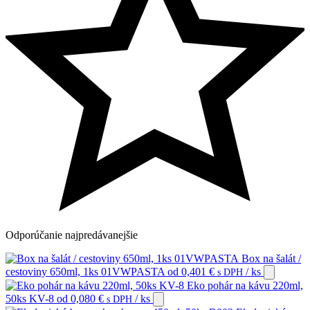
Odporúčanie
najpredávanejšie
Box na šalát /
cestoviny 650ml, 1ks 01VWPASTA
od
0,401
€
/ ks
s DPH
Eko pohár na kávu 220ml,
50ks KV-8
od
0,080
€
/ ks
s DPH