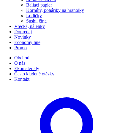
Baliaci papier
Kornúty, poháriky na hranolky
Lodičky
Sushi, čína
Vrecká, nálepky
Dopredaj
Novinky
Economy line
Promo
Obchod
O nás
Ekomateriály
Často kladené otázky
Kontakt