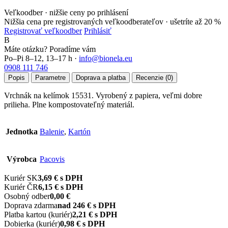
Veľkoodber · nižšie ceny po prihlásení
Nižšia cena pre registrovaných veľkoodberateľov ·
ušetríte až 20 %
Registrovať veľkoodber
Prihlásiť
B
Máte otázku? Poradíme vám
Po–Pi 8–12, 13–17 h ·
info@bionela.eu
0908 111 746
Popis
Parametre
Doprava a platba
Recenzie (0)
Vrchnák na kelímok 15531. Vyrobený z papiera, veľmi dobre
prilieha. Plne kompostovateľný materiál.
Jednotka
Balenie
,
Kartón
Výrobca
Pacovis
Kuriér SK
3,69 € s DPH
Kuriér ČR
6,15 € s DPH
Osobný odber
0,00 €
Doprava zdarma
nad 246 € s DPH
Platba kartou (kuriér)
2,21 € s DPH
Dobierka (kuriér)
0,98 € s DPH