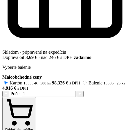
Skladom · pripravené na expedíciu
Doprava
od 3,69 €
· nad 246 € s DPH
zadarmo
Vyberte balenie
Maloobchodné ceny
Kartón
98,326
€
Balenie
15535-K · 500 ks
s DPH
15535 · 25 ks
4,916
€
s DPH
Počet
−
+
Pridať do košíka