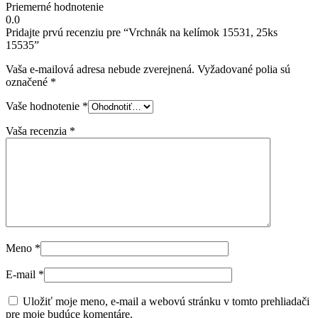
Priemerné hodnotenie
0.0
Pridajte prvú recenziu pre “Vrchnák na kelímok 15531, 25ks
15535”
Vaša e-mailová adresa nebude zverejnená.
Vyžadované polia sú
označené
*
Vaše hodnotenie
*
Vaša recenzia
*
Meno
*
E-mail
*
Uložiť moje meno, e-mail a webovú stránku v tomto prehliadači
pre moje budúce komentáre.