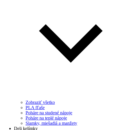
Zobraziť všetko
PLA fľaše
Poháre na studené nápoje
Poháre na teplé nápoje
Slamky, miešadlá a manžety
Deli kelímky