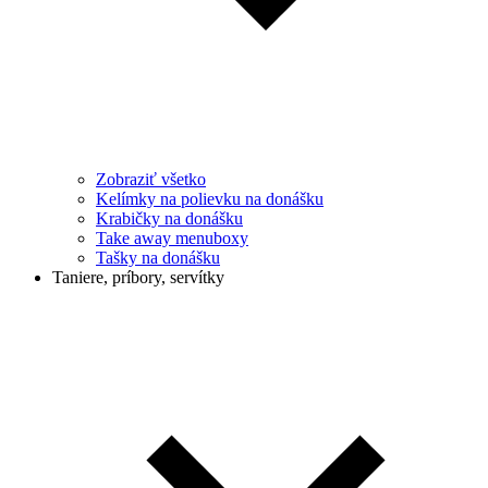
Zobraziť všetko
Kelímky na polievku na donášku
Krabičky na donášku
Take away menuboxy
Tašky na donášku
Taniere, príbory, servítky