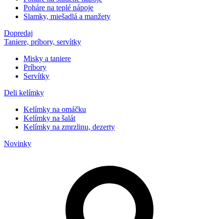
Poháre na teplé nápoje
Slamky, miešadlá a manžety
Dopredaj
Taniere, príbory, servítky
Misky a taniere
Príbory
Servítky
Deli kelímky
Kelímky na omáčku
Kelímky na šalát
Kelímky na zmrzlinu, dezerty
Novinky