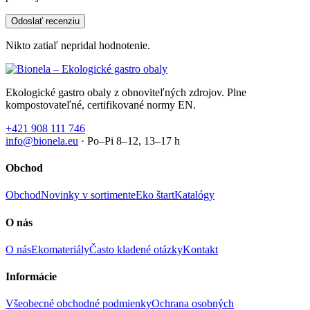
Nikto zatiaľ nepridal hodnotenie.
Ekologické gastro obaly z obnoviteľných zdrojov. Plne
kompostovateľné, certifikované normy EN.
+421 908 111 746
info@bionela.eu
· Po–Pi 8–12, 13–17 h
Obchod
Obchod
Novinky v sortimente
Eko štart
Katalógy
O nás
O nás
Ekomateriály
Často kladené otázky
Kontakt
Informácie
Všeobecné obchodné podmienky
Ochrana osobných