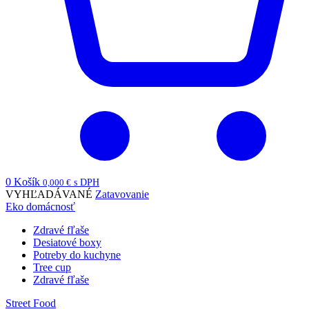
0
Košík
0,000
€
s DPH
VYHĽADÁVANÉ
Zatavovanie
Eko domácnosť
Zdravé fľaše
Desiatové boxy
Potreby do kuchyne
Tree cup
Zdravé fľaše
Street Food