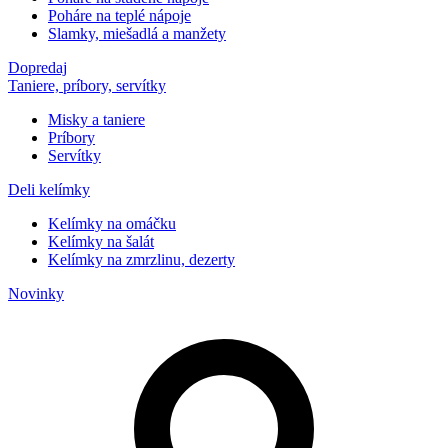
Poháre na teplé nápoje
Slamky, miešadlá a manžety
Dopredaj
Taniere, príbory, servítky
Misky a taniere
Príbory
Servítky
Deli kelímky
Kelímky na omáčku
Kelímky na šalát
Kelímky na zmrzlinu, dezerty
Novinky