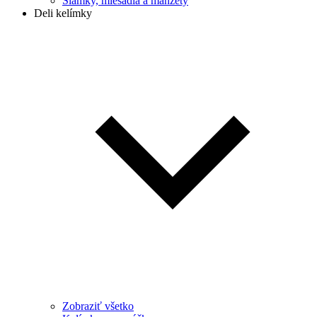
Slamky, miešadlá a manžety
Deli kelímky
Zobraziť všetko