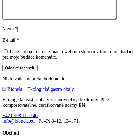
Meno
*
E-mail
*
Uložiť moje meno, e-mail a webovú stránku v tomto prehliadači
pre moje budúce komentáre.
Nikto zatiaľ nepridal hodnotenie.
Ekologické gastro obaly z obnoviteľných zdrojov. Plne
kompostovateľné, certifikované normy EN.
+421 908 111 746
info@bionela.eu
· Po–Pi 8–12, 13–17 h
Obchod