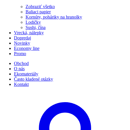
Zobraziť všetko
Baliaci papier
Kornúty, poháriky na hranolky
Lodičky
Sushi, čína
Vrecká, nálepky
Dopredaj
Novinky
Economy line
Promo
Obchod
O nás
Ekomateriály
Často kladené otázky
Kontakt