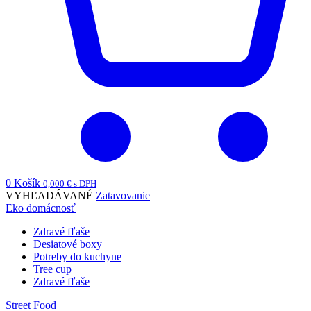
0
Košík
0,000
€
s DPH
VYHĽADÁVANÉ
Zatavovanie
Eko domácnosť
Zdravé fľaše
Desiatové boxy
Potreby do kuchyne
Tree cup
Zdravé fľaše
Street Food