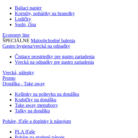
Baliaci papier
Kornúty, poháriky na hranolky
Lodičky
Sushi, čína
Economy line
ŠPECIÁLNE
Maloobchodné balenia
Gastro hygiena/vrecká na odpadky
Čistiace prostriedky pre gastro zariadenia
Vrecká na odpadky pre gastro zariadenia
Vrecká, nálepky
Promo
Donáška - Take away
Kelímky na polievku na donášku
Krabičky na donášku
Take away menuboxy
Tašky na donášku
Poháre, fľaše a doplnky k nápojom
PLA fľaše
Poháre na studené nápoje