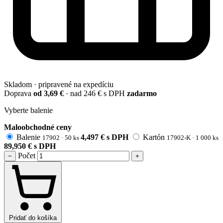
Skladom · pripravené na expedíciu
Doprava
od 3,69 €
· nad 246 € s DPH
zadarmo
Vyberte balenie
Maloobchodné ceny
Balenie
4,497
€
s DPH
Kartón
17902 ·
50 ks
17902-K ·
1 000 ks
89,950
€
s DPH
Počet
−
+
Pridať do košíka