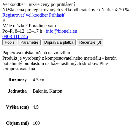
Veľkoodber · nižšie ceny po prihlásení
Nižšia cena pre registrovaných veľkoodberateľov ·
ušetríte až 20 %
Registrovať veľkoodber
Prihlásiť
B
Máte otázku? Poradíme vám
Po–Pi 8–12, 13–17 h ·
info@bionela.eu
0908 111 746
Popis
Parametre
Doprava a platba
Recenzie (0)
Papierová miska určená na zmrzlinu.
Produkt je vyrobený z kompostovateľného materiálu - kartón
potiahnutý bioplastom na báze rastlinných škrobov. Plne
kompostovateľná.
Rozmery
4.5 cm
Jednotka
Balenie, Kartón
Výška (cm)
4.5
Objem (ml)
100