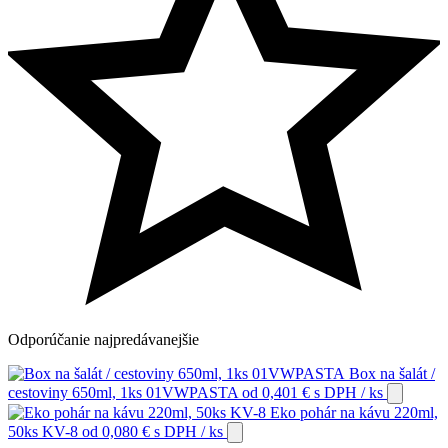
Odporúčanie
najpredávanejšie
Box na šalát /
cestoviny 650ml, 1ks 01VWPASTA
od
0,401
€
s DPH
/ ks
Eko pohár na kávu 220ml,
50ks KV-8
od
0,080
€
s DPH
/ ks