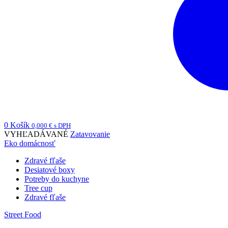
0
Košík
0,000
€
s DPH
VYHĽADÁVANÉ
Zatavovanie
Eko domácnosť
Zdravé fľaše
Desiatové boxy
Potreby do kuchyne
Tree cup
Zdravé fľaše
Street Food