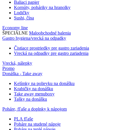
Baliaci papier
Kornúty, poháriky na hranolky
Lodičky
Sushi, čína
Economy line
ŠPECIÁLNE
Maloobchodné balenia
Gastro hygiena/vrecká na odpadky
Čistiace prostriedky pre gastro zariadenia
Vrecká na odpadky pre gastro zariadenia
Vrecká, nálepky
Promo
Donáška - Take away
Kelímky na polievku na donášku
Krabičky na donášku
Take away menuboxy
Tašky na donášku
Poháre, fľaše a doplnky k nápojom
PLA fľaše
Poháre na studené nápoje
Poháre na teplé nápoje