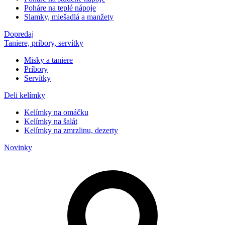
Poháre na teplé nápoje
Slamky, miešadlá a manžety
Dopredaj
Taniere, príbory, servítky
Misky a taniere
Príbory
Servítky
Deli kelímky
Kelímky na omáčku
Kelímky na šalát
Kelímky na zmrzlinu, dezerty
Novinky