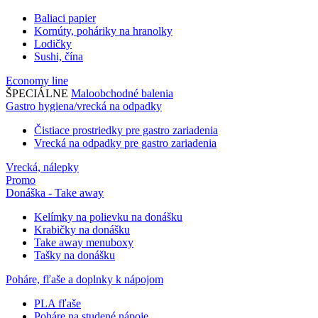
Baliaci papier
Kornúty, poháriky na hranolky
Lodičky
Sushi, čína
Economy line
ŠPECIÁLNE
Maloobchodné balenia
Gastro hygiena/vrecká na odpadky
Čistiace prostriedky pre gastro zariadenia
Vrecká na odpadky pre gastro zariadenia
Vrecká, nálepky
Promo
Donáška - Take away
Kelímky na polievku na donášku
Krabičky na donášku
Take away menuboxy
Tašky na donášku
Poháre, fľaše a doplnky k nápojom
PLA fľaše
Poháre na studené nápoje