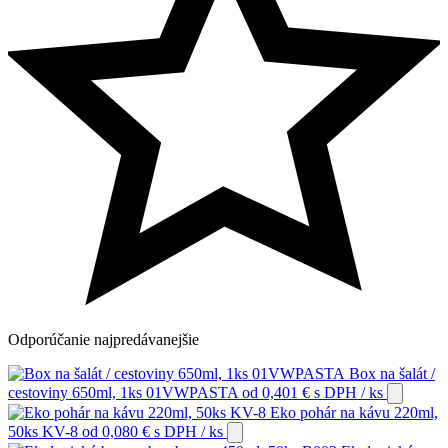
Odporúčanie
najpredávanejšie
Box na šalát /
cestoviny 650ml, 1ks 01VWPASTA
od
0,401
€
s DPH
/ ks
Eko pohár na kávu 220ml,
50ks KV-8
od
0,080
€
s DPH
/ ks