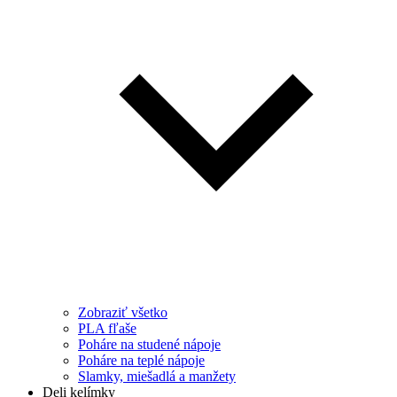
Zobraziť všetko
PLA fľaše
Poháre na studené nápoje
Poháre na teplé nápoje
Slamky, miešadlá a manžety
Deli kelímky