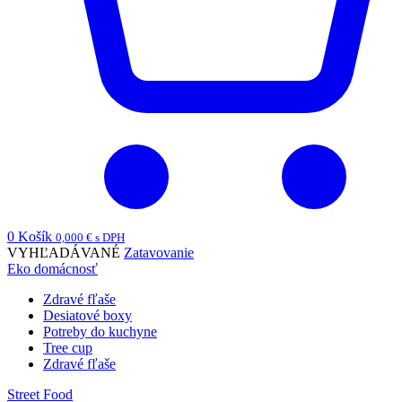
0
Košík
0,000
€
s DPH
VYHĽADÁVANÉ
Zatavovanie
Eko domácnosť
Zdravé fľaše
Desiatové boxy
Potreby do kuchyne
Tree cup
Zdravé fľaše
Street Food