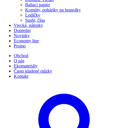
Baliaci papier
Kornúty, poháriky na hranolky
Lodičky
Sushi, čína
Vrecká, nálepky
Dopredaj
Novinky
Economy line
Promo
Obchod
O nás
Ekomateriály
Často kladené otázky
Kontakt