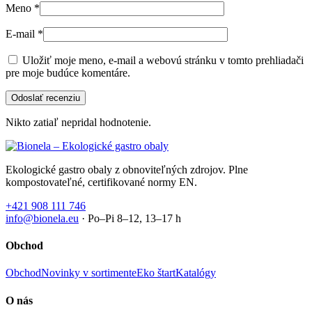
Meno
*
E-mail
*
Uložiť moje meno, e-mail a webovú stránku v tomto prehliadači
pre moje budúce komentáre.
Nikto zatiaľ nepridal hodnotenie.
Ekologické gastro obaly z obnoviteľných zdrojov. Plne
kompostovateľné, certifikované normy EN.
+421 908 111 746
info@bionela.eu
· Po–Pi 8–12, 13–17 h
Obchod
Obchod
Novinky v sortimente
Eko štart
Katalógy
O nás