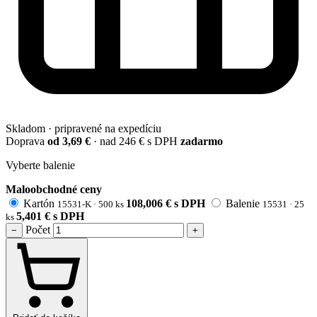
Skladom · pripravené na expedíciu
Doprava
od 3,69 €
· nad 246 € s DPH
zadarmo
Vyberte balenie
Maloobchodné ceny
Kartón
108,006
€
s DPH
Balenie
15531-K ·
500 ks
15531 ·
25
5,401
€
s DPH
ks
Počet
−
+