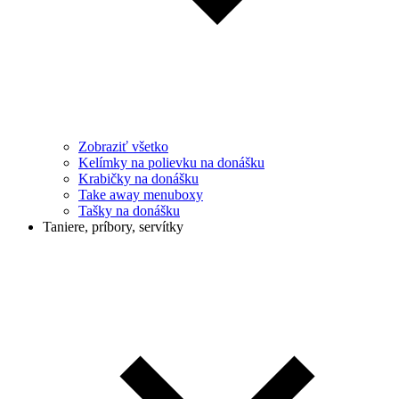
Zobraziť všetko
Kelímky na polievku na donášku
Krabičky na donášku
Take away menuboxy
Tašky na donášku
Taniere, príbory, servítky