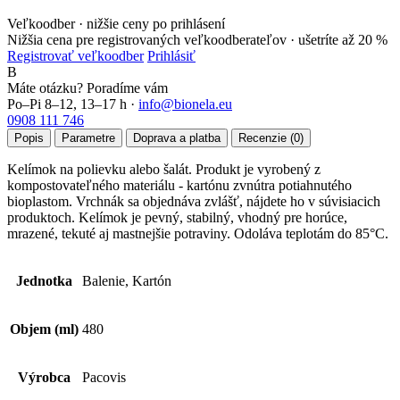
Veľkoodber · nižšie ceny po prihlásení
Nižšia cena pre registrovaných veľkoodberateľov ·
ušetríte až 20 %
Registrovať veľkoodber
Prihlásiť
B
Máte otázku? Poradíme vám
Po–Pi 8–12, 13–17 h ·
info@bionela.eu
0908 111 746
Popis
Parametre
Doprava a platba
Recenzie (0)
Kelímok na polievku alebo šalát. Produkt je vyrobený z
kompostovateľného materiálu - kartónu zvnútra potiahnutého
bioplastom. Vrchnák sa objednáva zvlášť, nájdete ho v súvisiacich
produktoch. Kelímok je pevný, stabilný, vhodný pre horúce,
mrazené, tekuté aj mastnejšie potraviny. Odoláva teplotám do 85°C.
Jednotka
Balenie, Kartón
Objem (ml)
480
Výrobca
Pacovis