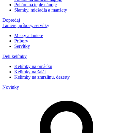
Poháre na teplé nápoje
Slamky, miešadlá a manžety
Dopredaj
Taniere, príbory, servítky
Misky a taniere
Príbory
Servítky
Deli kelímky
Kelímky na omáčku
Kelímky na šalát
Kelímky na zmrzlinu, dezerty
Novinky