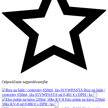
Odporúčanie
najpredávanejšie
Box na šalát /
cestoviny 650ml, 1ks 01VWPASTA
od
0,401
€
s DPH
/ ks
Eko pohár na kávu 220ml,
50ks KV-8
od
0,080
€
s DPH
/ ks