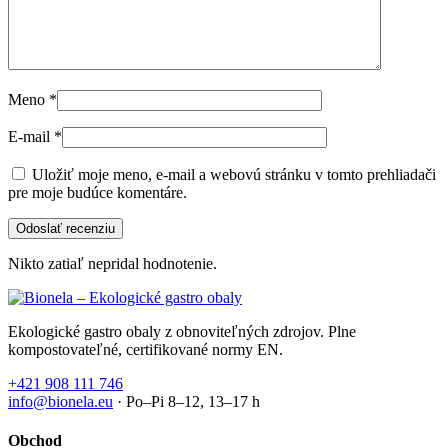
Meno
*
E-mail
*
Uložiť moje meno, e-mail a webovú stránku v tomto prehliadači
pre moje budúce komentáre.
Nikto zatiaľ nepridal hodnotenie.
Ekologické gastro obaly z obnoviteľných zdrojov. Plne
kompostovateľné, certifikované normy EN.
+421 908 111 746
info@bionela.eu
· Po–Pi 8–12, 13–17 h
Obchod