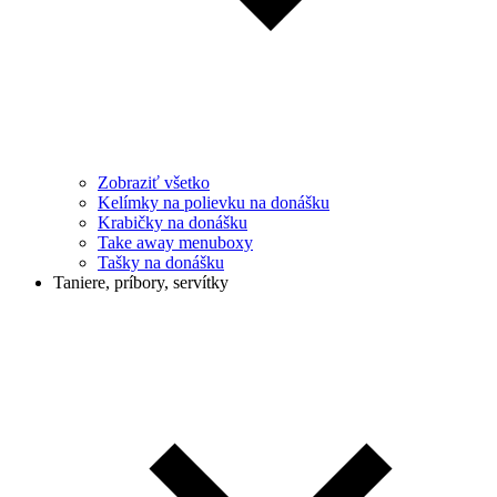
Zobraziť všetko
Kelímky na polievku na donášku
Krabičky na donášku
Take away menuboxy
Tašky na donášku
Taniere, príbory, servítky