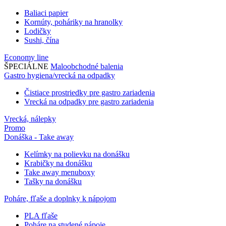
Baliaci papier
Kornúty, poháriky na hranolky
Lodičky
Sushi, čína
Economy line
ŠPECIÁLNE
Maloobchodné balenia
Gastro hygiena/vrecká na odpadky
Čistiace prostriedky pre gastro zariadenia
Vrecká na odpadky pre gastro zariadenia
Vrecká, nálepky
Promo
Donáška - Take away
Kelímky na polievku na donášku
Krabičky na donášku
Take away menuboxy
Tašky na donášku
Poháre, fľaše a doplnky k nápojom
PLA fľaše
Poháre na studené nápoje