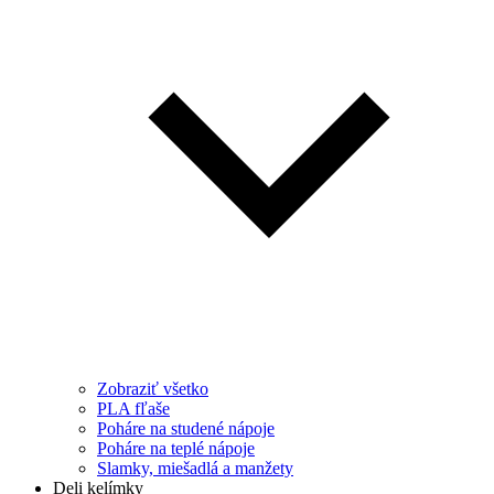
Zobraziť všetko
PLA fľaše
Poháre na studené nápoje
Poháre na teplé nápoje
Slamky, miešadlá a manžety
Deli kelímky