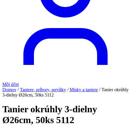
Môj účet
Domov
/
Taniere, príbory, servítky
/
Misky a taniere
/
Tanier okrúhly
3-dielny Ø26cm, 50ks 5112
Tanier okrúhly 3-dielny
Ø26cm, 50ks 5112