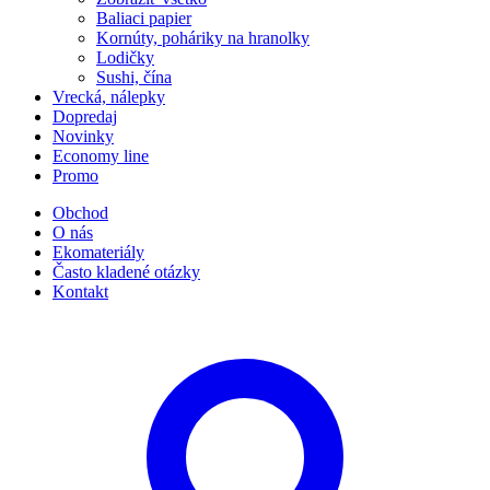
Baliaci papier
Kornúty, poháriky na hranolky
Lodičky
Sushi, čína
Vrecká, nálepky
Dopredaj
Novinky
Economy line
Promo
Obchod
O nás
Ekomateriály
Často kladené otázky
Kontakt