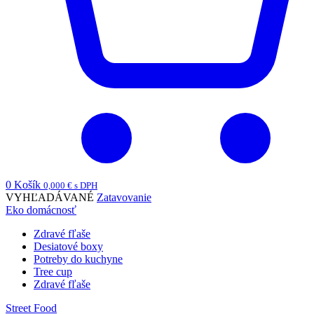
0
Košík
0,000
€
s DPH
VYHĽADÁVANÉ
Zatavovanie
Eko domácnosť
Zdravé fľaše
Desiatové boxy
Potreby do kuchyne
Tree cup
Zdravé fľaše
Street Food