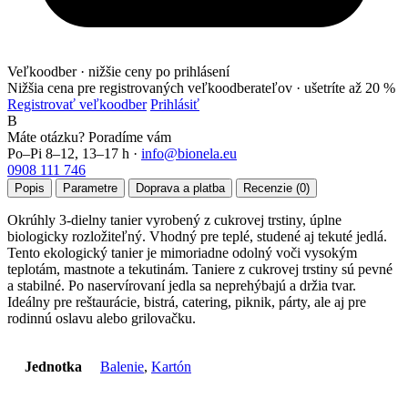
Veľkoodber · nižšie ceny po prihlásení
Nižšia cena pre registrovaných veľkoodberateľov ·
ušetríte až 20 %
Registrovať veľkoodber
Prihlásiť
B
Máte otázku? Poradíme vám
Po–Pi 8–12, 13–17 h ·
info@bionela.eu
0908 111 746
Popis
Parametre
Doprava a platba
Recenzie (0)
Okrúhly 3-dielny tanier vyrobený z cukrovej trstiny, úplne
biologicky rozložiteľný. Vhodný pre teplé, studené aj tekuté jedlá.
Tento ekologický tanier je mimoriadne odolný voči vysokým
teplotám, mastnote a tekutinám. Taniere z cukrovej trstiny sú pevné
a stabilné. Po naservírovaní jedla sa neprehýbajú a držia tvar.
Ideálny pre reštaurácie, bistrá, catering, piknik, párty, ale aj pre
rodinnú oslavu alebo grilovačku.
Jednotka
Balenie
,
Kartón