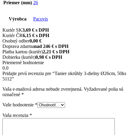
Priemer (mm)
26
Výrobca
Pacovis
Kuriér SK
3,69 € s DPH
Kuriér ČR
6,15 € s DPH
Osobný odber
0,00 €
Doprava zdarma
nad 246 € s DPH
Platba kartou (kuriér)
2,21 € s DPH
Dobierka (kuriér)
0,98 € s DPH
Priemerné hodnotenie
0.0
Pridajte prvú recenziu pre “Tanier okrúhly 3-dielny Ø26cm, 50ks
5112”
Vaša e-mailová adresa nebude zverejnená.
Vyžadované polia sú
označené
*
Vaše hodnotenie
*
Vaša recenzia
*