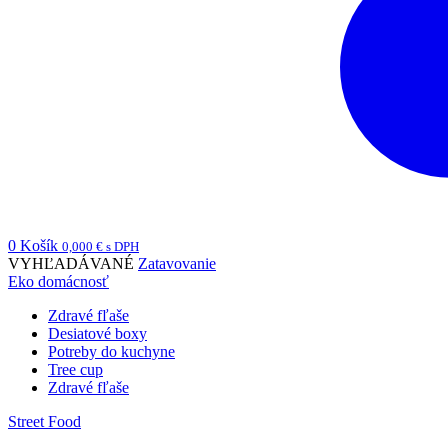
0
Košík
0,000
€
s DPH
VYHĽADÁVANÉ
Zatavovanie
Eko domácnosť
Zdravé fľaše
Desiatové boxy
Potreby do kuchyne
Tree cup
Zdravé fľaše
Street Food