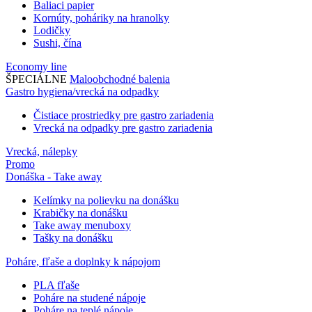
Baliaci papier
Kornúty, poháriky na hranolky
Lodičky
Sushi, čína
Economy line
ŠPECIÁLNE
Maloobchodné balenia
Gastro hygiena/vrecká na odpadky
Čistiace prostriedky pre gastro zariadenia
Vrecká na odpadky pre gastro zariadenia
Vrecká, nálepky
Promo
Donáška - Take away
Kelímky na polievku na donášku
Krabičky na donášku
Take away menuboxy
Tašky na donášku
Poháre, fľaše a doplnky k nápojom
PLA fľaše
Poháre na studené nápoje
Poháre na teplé nápoje