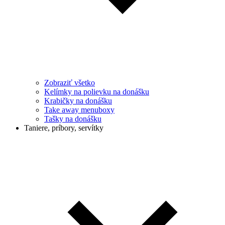
Zobraziť všetko
Kelímky na polievku na donášku
Krabičky na donášku
Take away menuboxy
Tašky na donášku
Taniere, príbory, servítky