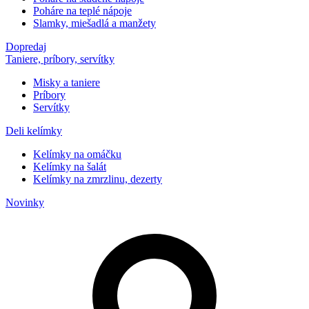
Poháre na teplé nápoje
Slamky, miešadlá a manžety
Dopredaj
Taniere, príbory, servítky
Misky a taniere
Príbory
Servítky
Deli kelímky
Kelímky na omáčku
Kelímky na šalát
Kelímky na zmrzlinu, dezerty
Novinky