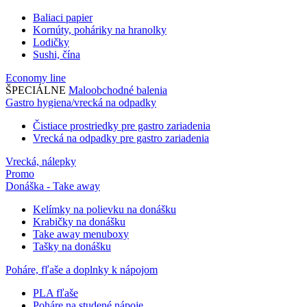
Baliaci papier
Kornúty, poháriky na hranolky
Lodičky
Sushi, čína
Economy line
ŠPECIÁLNE
Maloobchodné balenia
Gastro hygiena/vrecká na odpadky
Čistiace prostriedky pre gastro zariadenia
Vrecká na odpadky pre gastro zariadenia
Vrecká, nálepky
Promo
Donáška - Take away
Kelímky na polievku na donášku
Krabičky na donášku
Take away menuboxy
Tašky na donášku
Poháre, fľaše a doplnky k nápojom
PLA fľaše
Poháre na studené nápoje