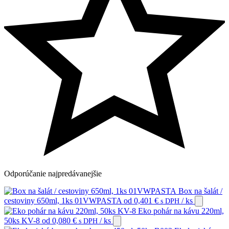
Odporúčanie
najpredávanejšie
Box na šalát /
cestoviny 650ml, 1ks 01VWPASTA
od
0,401
€
/ ks
s DPH
Eko pohár na kávu 220ml,
50ks KV-8
od
0,080
€
/ ks
s DPH