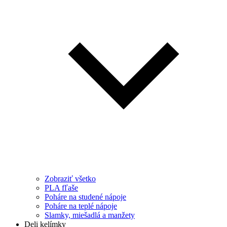
Zobraziť všetko
PLA fľaše
Poháre na studené nápoje
Poháre na teplé nápoje
Slamky, miešadlá a manžety
Deli kelímky