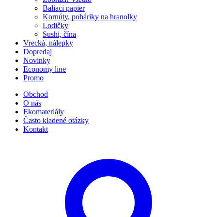
Baliaci papier
Kornúty, poháriky na hranolky
Lodičky
Sushi, čína
Vrecká, nálepky
Dopredaj
Novinky
Economy line
Promo
Obchod
O nás
Ekomateriály
Často kladené otázky
Kontakt