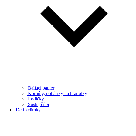
Baliaci papier
Kornúty, poháriky na hranolky
Lodičky
Sushi, čína
Deli kelímky