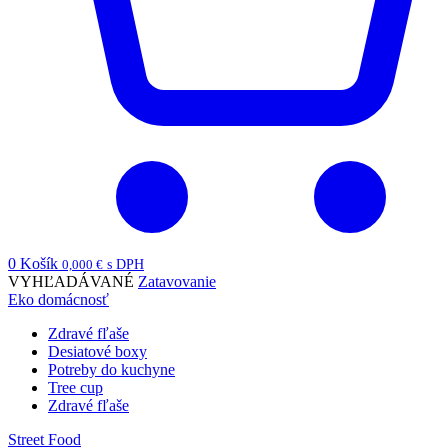
0
Košík
0,000
€
s DPH
VYHĽADÁVANÉ
Zatavovanie
Eko domácnosť
Zdravé fľaše
Desiatové boxy
Potreby do kuchyne
Tree cup
Zdravé fľaše
Street Food